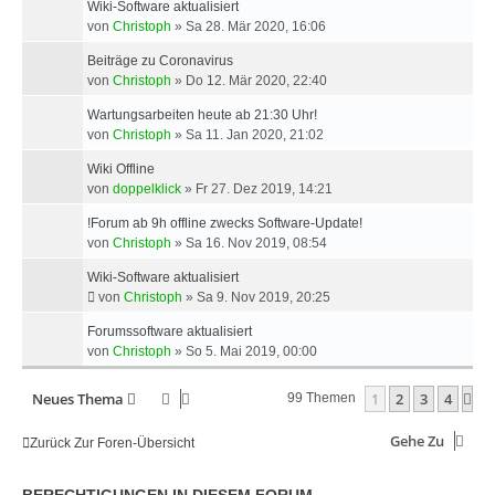
Wiki-Software aktualisiert
von
Christoph
»
Sa 28. Mär 2020, 16:06
Beiträge zu Coronavirus
von
Christoph
»
Do 12. Mär 2020, 22:40
Wartungsarbeiten heute ab 21:30 Uhr!
von
Christoph
»
Sa 11. Jan 2020, 21:02
Wiki Offline
von
doppelklick
»
Fr 27. Dez 2019, 14:21
!Forum ab 9h offline zwecks Software-Update!
von
Christoph
»
Sa 16. Nov 2019, 08:54
Wiki-Software aktualisiert
von
Christoph
»
Sa 9. Nov 2019, 20:25
Forumssoftware aktualisiert
von
Christoph
»
So 5. Mai 2019, 00:00
Neues Thema
1
2
3
4
Nä
99 Themen
Gehe Zu
Zurück Zur Foren-Übersicht