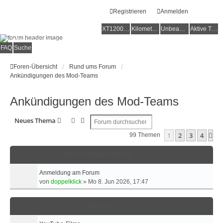
Registrieren
Anmelden
XT1200Z-Forum
XT1200Z-Wiki
Kilometerstatistik
Unbeantwortete Themen
Aktive Themen
Alles rund um die Yamaha XT1200Z Super Ténéré
FAQ
Suche
Foren-Übersicht
Rund ums Forum
Ankündigungen des Mod-Teams
Ankündigungen des Mod-Teams
Suche
Erweiterte Suche
Neues Thema
1
2
3
4
Nä
99 Themen
BEKANNTMACHUNGEN
Anmeldung am Forum
von
doppelklick
»
Mo 8. Jun 2026, 17:47
THEMEN