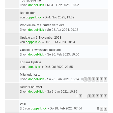
YouTube-Filme
von
doppelklick
»
Mi 31. Dez 2025, 18:02
Bankbilder
von
doppelklick
»
Di 4. Nov 2025, 19:32
Problem beim Aufrufen der Seite
von
doppelklick
»
So 28. Apr 2024, 09:15
Update am 1. November 2023
von
doppelklick
»
Di 31. Okt 2023, 18:54
Cookie Hinweis und YouTube
von
doppelklick
»
So 26. Feb 2023, 10:50
Forums Update
von
doppelklick
»
Di 5. Jul 2022, 21:55
Mitgliederkarte
von
doppelklick
»
Sa 23. Jan 2021, 15:24
1
2
3
4
5
6
Neuer Forumsstil
von
doppelklick
»
Sa 2. Jan 2021, 10:35
1
5
6
7
8
9
…
Wiki
von
doppelklick
»
Do 18. Feb 2021, 07:54
1
2