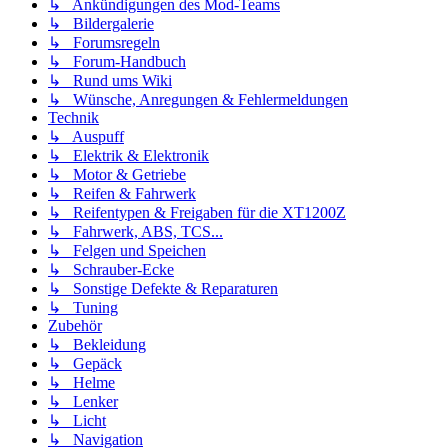
↳ Ankündigungen des Mod-Teams
↳ Bildergalerie
↳ Forumsregeln
↳ Forum-Handbuch
↳ Rund ums Wiki
↳ Wünsche, Anregungen & Fehlermeldungen
Technik
↳ Auspuff
↳ Elektrik & Elektronik
↳ Motor & Getriebe
↳ Reifen & Fahrwerk
↳ Reifentypen & Freigaben für die XT1200Z
↳ Fahrwerk, ABS, TCS...
↳ Felgen und Speichen
↳ Schrauber-Ecke
↳ Sonstige Defekte & Reparaturen
↳ Tuning
Zubehör
↳ Bekleidung
↳ Gepäck
↳ Helme
↳ Lenker
↳ Licht
↳ Navigation