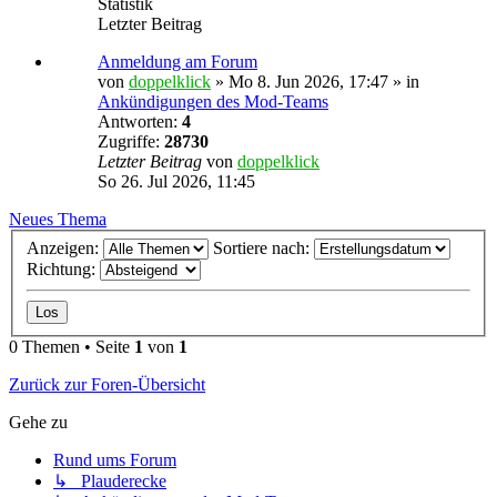
Statistik
Letzter Beitrag
Anmeldung am Forum
von
doppelklick
»
Mo 8. Jun 2026, 17:47
» in
Ankündigungen des Mod-Teams
Antworten:
4
Zugriffe:
28730
Letzter Beitrag
von
doppelklick
So 26. Jul 2026, 11:45
Neues Thema
Anzeigen:
Sortiere nach:
Richtung:
0 Themen • Seite
1
von
1
Zurück zur Foren-Übersicht
Gehe zu
Rund ums Forum
↳ Plauderecke