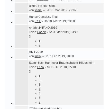
Bikers Inn Ramsloh
von
xsmel
»
Sa 30. Mär 2019, 22:07
Hanse Classics / Trial
von
Casi
»
Do 28. Mär 2019, 23:00
Anfahrt HIFAKO 2019
von
Godek
»
So 3. Mär 2019, 23:42
1
2
HMT 2019
von
lucky
»
Do 7. Feb 2019, 10:00
Stammtisch Hannover-Braunschweig-Hildesheim
von
Enzo
»
Mi 11. Jul 2018, 15:10
1
…
3
4
5
6
7
XT-Fahren Niedersachen