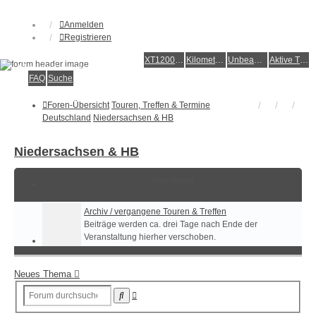
Anmelden
Registrieren
XT1200Z-Forum
XT1200Z-Wiki
Kilometerstatistik
Unbeantwortete Themen
Aktive Themen
Alles rund um die Yamaha XT1200Z Super Ténéré
FAQ
Suche
Foren-Übersicht
Touren, Treffen & Termine
Deutschland
Niedersachsen & HB
Niedersachsen & HB
Unterforum
Archiv / vergangene Touren & Treffen
Beiträge werden ca. drei Tage nach Ende der
Veranstaltung hierher verschoben.
Neues Thema
Erweiterte
Suche
Suche