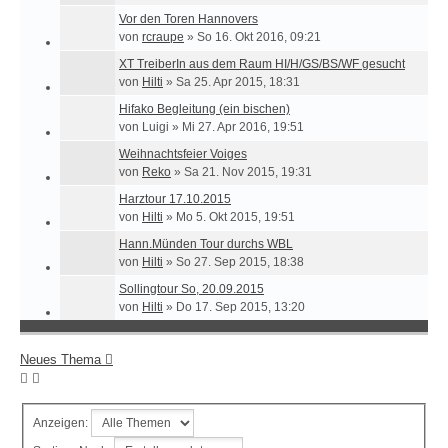
Vor den Toren Hannovers
von
rcraupe
»
So 16. Okt 2016, 09:21
XT TreiberIn aus dem Raum HI/H/GS/BS/WF gesucht
von
Hilti
»
Sa 25. Apr 2015, 18:31
Hifako Begleitung (ein bischen)
von
Luigi
»
Mi 27. Apr 2016, 19:51
Weihnachtsfeier Voiges
von
Reko
»
Sa 21. Nov 2015, 19:31
Harztour 17.10.2015
von
Hilti
»
Mo 5. Okt 2015, 19:51
Hann.Münden Tour durchs WBL
von
Hilti
»
So 27. Sep 2015, 18:38
Sollingtour So, 20.09.2015
von
Hilti
»
Do 17. Sep 2015, 13:20
Neues Thema
Anzeigen: