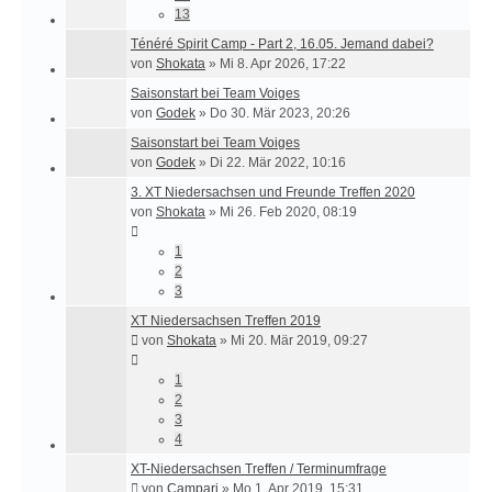
13
Ténéré Spirit Camp - Part 2, 16.05. Jemand dabei?
von
Shokata
»
Mi 8. Apr 2026, 17:22
Saisonstart bei Team Voiges
von
Godek
»
Do 30. Mär 2023, 20:26
Saisonstart bei Team Voiges
von
Godek
»
Di 22. Mär 2022, 10:16
3. XT Niedersachsen und Freunde Treffen 2020
von
Shokata
»
Mi 26. Feb 2020, 08:19
1
2
3
XT Niedersachsen Treffen 2019
von
Shokata
»
Mi 20. Mär 2019, 09:27
1
2
3
4
XT-Niedersachsen Treffen / Terminumfrage
von
Campari
»
Mo 1. Apr 2019, 15:31