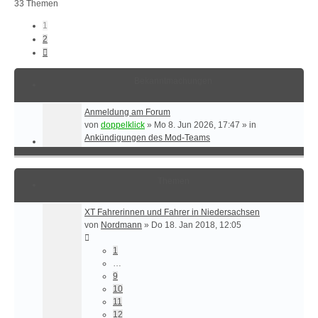
33 Themen
1
2
Nächste
Bekanntmachungen
Anmeldung am Forum
von
doppelklick
»
Mo 8. Jun 2026, 17:47
» in
Ankündigungen des Mod-Teams
Themen
XT Fahrerinnen und Fahrer in Niedersachsen
von
Nordmann
»
Do 18. Jan 2018, 12:05
1
…
9
10
11
12