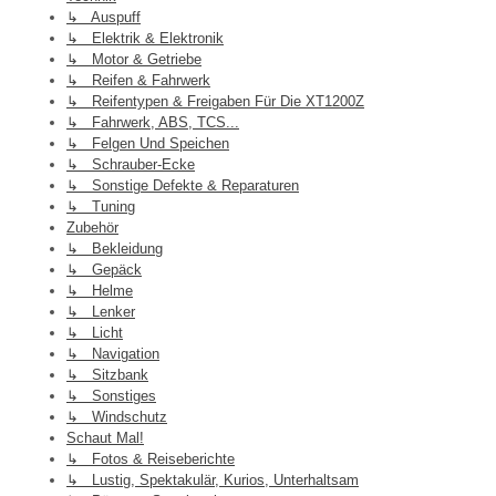
↳ Auspuff
↳ Elektrik & Elektronik
↳ Motor & Getriebe
↳ Reifen & Fahrwerk
↳ Reifentypen & Freigaben Für Die XT1200Z
↳ Fahrwerk, ABS, TCS...
↳ Felgen Und Speichen
↳ Schrauber-Ecke
↳ Sonstige Defekte & Reparaturen
↳ Tuning
Zubehör
↳ Bekleidung
↳ Gepäck
↳ Helme
↳ Lenker
↳ Licht
↳ Navigation
↳ Sitzbank
↳ Sonstiges
↳ Windschutz
Schaut Mal!
↳ Fotos & Reiseberichte
↳ Lustig, Spektakulär, Kurios, Unterhaltsam