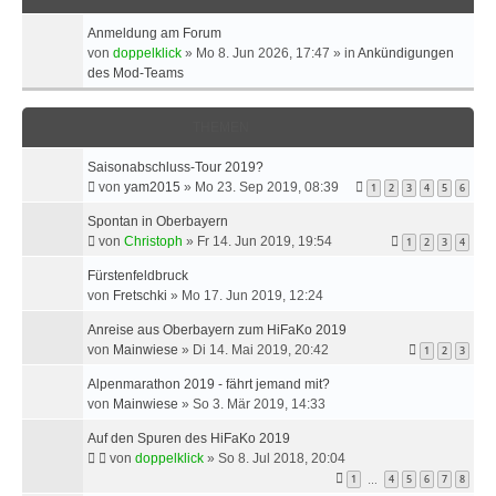
Anmeldung am Forum
von
doppelklick
»
Mo 8. Jun 2026, 17:47
» in
Ankündigungen
des Mod-Teams
THEMEN
Saisonabschluss-Tour 2019?
von
yam2015
»
Mo 23. Sep 2019, 08:39
1
2
3
4
5
6
Spontan in Oberbayern
von
Christoph
»
Fr 14. Jun 2019, 19:54
1
2
3
4
Fürstenfeldbruck
von
Fretschki
»
Mo 17. Jun 2019, 12:24
Anreise aus Oberbayern zum HiFaKo 2019
von
Mainwiese
»
Di 14. Mai 2019, 20:42
1
2
3
Alpenmarathon 2019 - fährt jemand mit?
von
Mainwiese
»
So 3. Mär 2019, 14:33
Auf den Spuren des HiFaKo 2019
von
doppelklick
»
So 8. Jul 2018, 20:04
1
4
5
6
7
8
…