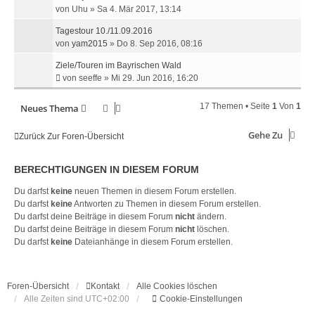
von
Uhu
»
Sa 4. Mär 2017, 13:14
Tagestour 10./11.09.2016
von
yam2015
»
Do 8. Sep 2016, 08:16
Ziele/Touren im Bayrischen Wald
von
seeffe
»
Mi 29. Jun 2016, 16:20
17 Themen • Seite
1
Von
1
Neues Thema
Gehe Zu
Zurück Zur Foren-Übersicht
BERECHTIGUNGEN IN DIESEM FORUM
Du darfst
keine
neuen Themen in diesem Forum erstellen.
Du darfst
keine
Antworten zu Themen in diesem Forum erstellen.
Du darfst deine Beiträge in diesem Forum
nicht
ändern.
Du darfst deine Beiträge in diesem Forum
nicht
löschen.
Du darfst
keine
Dateianhänge in diesem Forum erstellen.
Foren-Übersicht
Kontakt
Alle Cookies löschen
Alle Zeiten sind
UTC+02:00
Cookie-Einstellungen