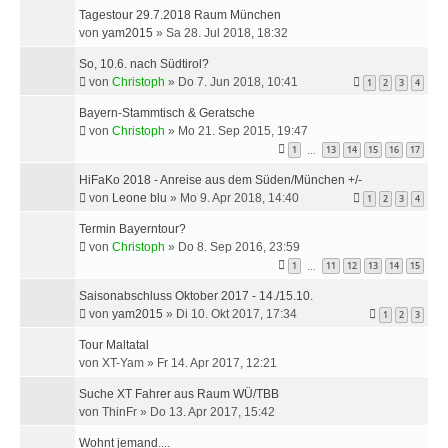
Tagestour 29.7.2018 Raum München
von
yam2015
»
Sa 28. Jul 2018, 18:32
So, 10.6. nach Südtirol?
von
Christoph
»
Do 7. Jun 2018, 10:41
1
2
3
4
Bayern-Stammtisch & Geratsche
von
Christoph
»
Mo 21. Sep 2015, 19:47
1
13
14
15
16
17
…
HiFaKo 2018 - Anreise aus dem Süden/München +/-
von
Leone blu
»
Mo 9. Apr 2018, 14:40
1
2
3
4
Termin Bayerntour?
von
Christoph
»
Do 8. Sep 2016, 23:59
1
11
12
13
14
15
…
Saisonabschluss Oktober 2017 - 14./15.10.
von
yam2015
»
Di 10. Okt 2017, 17:34
1
2
3
Tour Maltatal
von
XT-Yam
»
Fr 14. Apr 2017, 12:21
Suche XT Fahrer aus Raum WÜ/TBB
von
ThinFr
»
Do 13. Apr 2017, 15:42
Wohnt jemand....