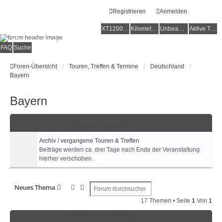
Registrieren
Anmelden
XT1200Z-Forum
XT1200Z-Wiki
Kilometerstatistik
Unbeantwortete Themen
Aktive Themen
Alles rund um die Yamaha XT1200Z Super Ténéré
FAQ
Suche
Foren-Übersicht
Touren, Treffen & Termine
Deutschland
Bayern
Bayern
UNTERFORUM
Archiv / vergangene Touren & Treffen
Beiträge werden ca. drei Tage nach Ende der Veranstaltung
hierher verschoben.
Suche
Erweiterte Suche
Neues Thema
17 Themen • Seite
1
Von
1
BEKANNTMACHUNGEN