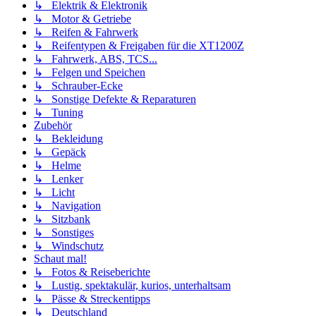
↳ Elektrik & Elektronik
↳ Motor & Getriebe
↳ Reifen & Fahrwerk
↳ Reifentypen & Freigaben für die XT1200Z
↳ Fahrwerk, ABS, TCS...
↳ Felgen und Speichen
↳ Schrauber-Ecke
↳ Sonstige Defekte & Reparaturen
↳ Tuning
Zubehör
↳ Bekleidung
↳ Gepäck
↳ Helme
↳ Lenker
↳ Licht
↳ Navigation
↳ Sitzbank
↳ Sonstiges
↳ Windschutz
Schaut mal!
↳ Fotos & Reiseberichte
↳ Lustig, spektakulär, kurios, unterhaltsam
↳ Pässe & Streckentipps
↳ Deutschland