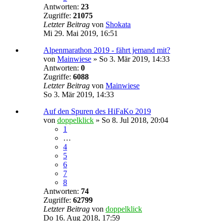
Antworten:
23
Zugriffe:
21075
Letzter Beitrag
von
Shokata
Mi 29. Mai 2019, 16:51
Alpenmarathon 2019 - fährt jemand mit?
von
Mainwiese
»
So 3. Mär 2019, 14:33
Antworten:
0
Zugriffe:
6088
Letzter Beitrag
von
Mainwiese
So 3. Mär 2019, 14:33
Auf den Spuren des HiFaKo 2019
von
doppelklick
»
So 8. Jul 2018, 20:04
1
…
4
5
6
7
8
Antworten:
74
Zugriffe:
62799
Letzter Beitrag
von
doppelklick
Do 16. Aug 2018, 17:59