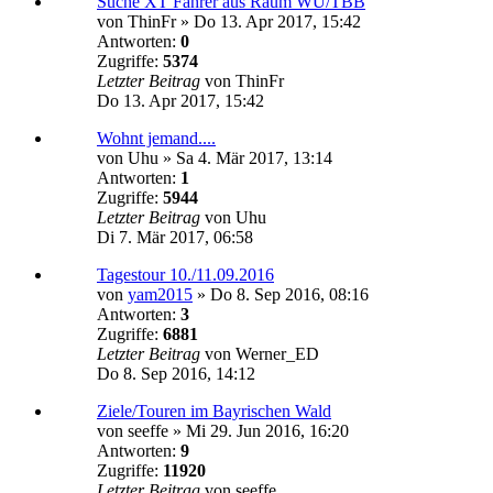
Suche XT Fahrer aus Raum WÜ/TBB
von
ThinFr
»
Do 13. Apr 2017, 15:42
Antworten:
0
Zugriffe:
5374
Letzter Beitrag
von
ThinFr
Do 13. Apr 2017, 15:42
Wohnt jemand....
von
Uhu
»
Sa 4. Mär 2017, 13:14
Antworten:
1
Zugriffe:
5944
Letzter Beitrag
von
Uhu
Di 7. Mär 2017, 06:58
Tagestour 10./11.09.2016
von
yam2015
»
Do 8. Sep 2016, 08:16
Antworten:
3
Zugriffe:
6881
Letzter Beitrag
von
Werner_ED
Do 8. Sep 2016, 14:12
Ziele/Touren im Bayrischen Wald
von
seeffe
»
Mi 29. Jun 2016, 16:20
Antworten:
9
Zugriffe:
11920
Letzter Beitrag
von
seeffe