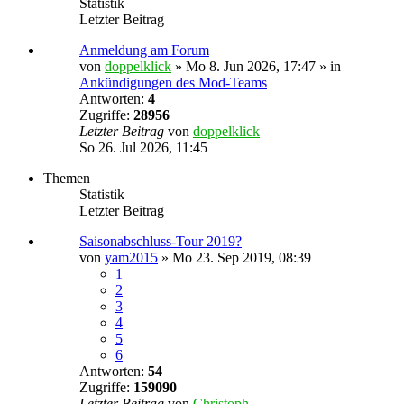
Statistik
Letzter Beitrag
Anmeldung am Forum
von
doppelklick
»
Mo 8. Jun 2026, 17:47
» in
Ankündigungen des Mod-Teams
Antworten:
4
Zugriffe:
28956
Letzter Beitrag
von
doppelklick
So 26. Jul 2026, 11:45
Themen
Statistik
Letzter Beitrag
Saisonabschluss-Tour 2019?
von
yam2015
»
Mo 23. Sep 2019, 08:39
1
2
3
4
5
6
Antworten:
54
Zugriffe:
159090
Letzter Beitrag
von
Christoph