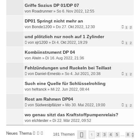
Griffe Sozius DP 01/DP 07
von
Roadrunner
»
So 6. Nov 2022, 12:55
DP01 Springt nicht mehr an
von
Bonde1200
»
Do 27. Okt 2022, 12:30
1
2
und plötzlich nur noch auf 1 Zylinder
von
xjr1200
»
Di 4. Okt 2022, 19:29
1
2
Kombiinstrument DP 04
von
Alwin
»
Di 16. Aug 2022, 21:36
Fehlzündungen und Ruckeln bei Teillast
von
Daniel-Ernesto
»
So 4. Jul 2021, 20:38
1
2
Such eine Quelle für Schlüsselrohling
von
hefranck
»
Mi 22. Jun 2022, 08:44
Rost am Rahmen DP04
von
Südwestpfälzer
»
Mo 30. Mai 2022, 19:00
1
2
wo genau sitzt das Kraftstoffpumpenrelais?
von
elchtester
»
Di 22. Mär 2022, 09:52
S
Neues Thema
1
181 Themen
N
2
3
4
5
…
8
E
Ä