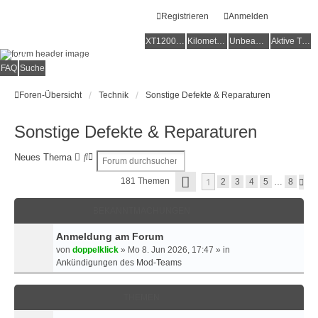
Registrieren
Anmelden
XT1200Z-Forum
XT1200Z-Wiki
Kilometerstatistik
Unbeantwortete Themen
Aktive Themen
Alles rund um die Yamaha XT1200Z Super Ténéré
FAQ
Suche
Foren-Übersicht
Technik
Sonstige Defekte & Reparaturen
Sonstige Defekte & Reparaturen
S
E
Neues Thema
u
R
S
1
181 Themen
N
c
W
2
3
4
5
…
8
E
Ä
h
E
I
C
e
I
T
BEKANNTMACHUNGEN
H
E
T
S
1
T
E
Anmeldung am Forum
V
E
R
O
von
doppelklick
»
Mo 8. Jun 2026, 17:47
» in
N
T
Ankündigungen des Mod-Teams
8
E
S
U
THEMEN
C