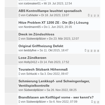
von
icebreaker01
»
Mi 19. Jul 2023, 12:54
ABS Kontrolllampe leuchtet sporadisch
von
CatVader
»
Di 18. Jul 2023, 13:07
1
2
3
Hitze Problem XT 1200 ZE - Die (Er-) Lösung
von
Nordmann65
»
Do 1. Jun 2023, 20:35
Dreck im Zündschloss
von
Südwestpfälzer
»
Do 23. Mär 2023, 12:07
Original Griffheizung Defekt
von
twiddyfive
»
So 11. Okt 2015, 18:47
1
2
3
4
Lose Zündkerzen
von
Holly2412
»
Di 14. Feb 2023, 17:52
Touratech Sitzbank Höhenmaß
von
Schlucki
»
Sa 3. Dez 2022, 09:47
Schmierung Lenkkopf- und Schwingenlager,
Ventilspielkontrolle
von
Südwestpfälzer
»
Sa 26. Nov 2022, 08:25
Brandblasen am Kotflügel vorne - wer kennt's?
von
Südwestpfälzer
»
So 6. Nov 2022, 07:09
1
2