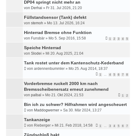
DP04 springt nicht mehr an
H
E
von
Derhai
»
Fr 31. Jul 2026, 21:20
Füllstandsensor (Tank) defekt
von
stemoh
»
Mo 13. Jul 2026, 16:24
Hinterrad Bremse ohne Funktion
von
Funsbär
»
Mo 5. Sep 2016, 15:58
1
2
3
4
5
Speiche Hinterrad
von
Slodei
»
Mi 20. Aug 2025, 21:04
Tank rostet unter dem Kantenschutz-Kederband
von
ardennenbummler
»
Mo 25. Aug 2014, 18:37
1
…
4
5
6
7
8
Vorderbremse ruckelt 2000 km nach
Bremsscheibenersatz erneut zunehmend
von
palbal
»
Mo 21. Okt 2024, 21:53
1
2
Bin ich zu schwer? Hilfrahmen wird angescheuert
von
Maddogwerner
»
Sa 30. Mär 2024, 13:27
Tankanzeige
von
Rieberger
»
Mi 21. Feb 2018, 14:58
1
…
3
4
5
6
7
Zündschloß hakt