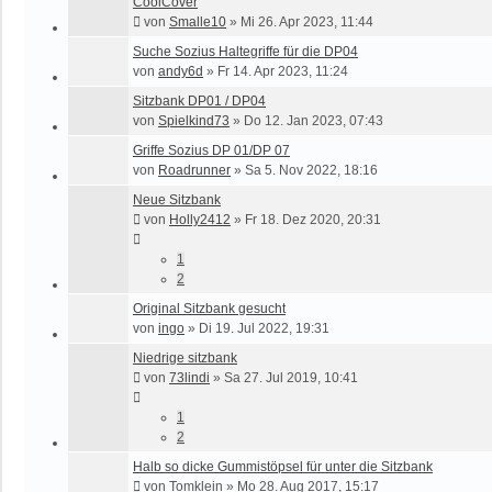
CoolCover
von
Smalle10
»
Mi 26. Apr 2023, 11:44
Suche Sozius Haltegriffe für die DP04
von
andy6d
»
Fr 14. Apr 2023, 11:24
Sitzbank DP01 / DP04
von
Spielkind73
»
Do 12. Jan 2023, 07:43
Griffe Sozius DP 01/DP 07
von
Roadrunner
»
Sa 5. Nov 2022, 18:16
Neue Sitzbank
von
Holly2412
»
Fr 18. Dez 2020, 20:31
1
2
Original Sitzbank gesucht
von
ingo
»
Di 19. Jul 2022, 19:31
Niedrige sitzbank
von
73lindi
»
Sa 27. Jul 2019, 10:41
1
2
Halb so dicke Gummistöpsel für unter die Sitzbank
von
Tomklein
»
Mo 28. Aug 2017, 15:17