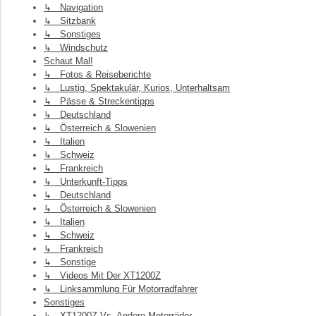
↳ Navigation
↳ Sitzbank
↳ Sonstiges
↳ Windschutz
Schaut Mal!
↳ Fotos & Reiseberichte
↳ Lustig, Spektakulär, Kurios, Unterhaltsam
↳ Pässe & Streckentipps
↳ Deutschland
↳ Österreich & Slowenien
↳ Italien
↳ Schweiz
↳ Frankreich
↳ Unterkunft-Tipps
↳ Deutschland
↳ Österreich & Slowenien
↳ Italien
↳ Schweiz
↳ Frankreich
↳ Sonstige
↳ Videos Mit Der XT1200Z
↳ Linksammlung Für Motorradfahrer
Sonstiges
↳ XT1200Z Vs. Andere Motorräder