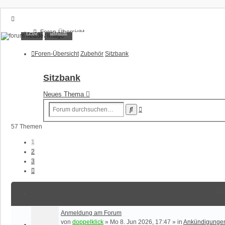
XT1200Z-Forum
FAQ
Suche
Foren-Übersicht
FAQ
Alles rund um die Yamaha XT1200Z Super Ténéré
Suche
Foren-Übersicht
Zubehör
Sitzbank
Unbeantwortete Themen
Aktive Themen
Sitzbank
Anmelden
Neues Thema
Registrieren
Erweiterte
Suche
Suche
57 Themen
1
2
3
Nächste
Be
Anmeldung am Forum
von
doppelklick
»
Mo 8. Jun 2026, 17:47
» in
Ankündigunge