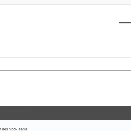
XT12
kanntmachungen
n des Mod-Teams