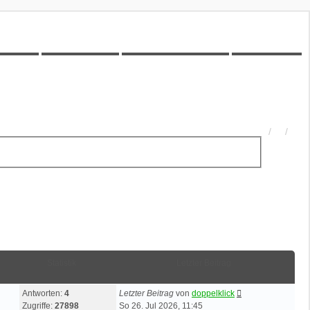
00Z-Wiki
Kilometerstatistik
Unbeantwortete Themen
Aktive Themen
Statistik
Letzter Beitrag
Antworten:
4
Letzter Beitrag
von
doppelklick
Zugriffe:
27898
So 26. Jul 2026, 11:45