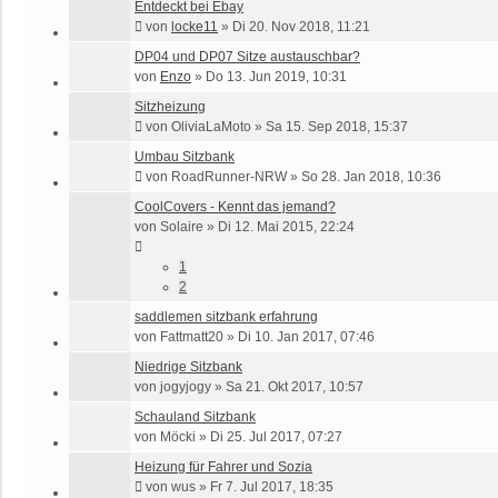
Entdeckt bei Ebay
von
locke11
»
Di 20. Nov 2018, 11:21
DP04 und DP07 Sitze austauschbar?
von
Enzo
»
Do 13. Jun 2019, 10:31
Sitzheizung
von
OliviaLaMoto
»
Sa 15. Sep 2018, 15:37
Umbau Sitzbank
von
RoadRunner-NRW
»
So 28. Jan 2018, 10:36
CoolCovers - Kennt das jemand?
von
Solaire
»
Di 12. Mai 2015, 22:24
1
2
saddlemen sitzbank erfahrung
von
Fattmatt20
»
Di 10. Jan 2017, 07:46
Niedrige Sitzbank
von
jogyjogy
»
Sa 21. Okt 2017, 10:57
Schauland Sitzbank
von
Möcki
»
Di 25. Jul 2017, 07:27
Heizung für Fahrer und Sozia
von
wus
»
Fr 7. Jul 2017, 18:35