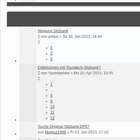
Neigung Sitzbank
von
arktus
»
Sa 30. Jun 2012, 14:44
1
2
3
Erfahrungen mit Touratech-Sitzbank?
von
Yammierider
»
Mo 20. Apr 2015, 10:35
1
…
8
9
10
11
12
Suche Original Sitzbank DP07
von
Markus1986
»
Fr 23. Jun 2023, 17:10