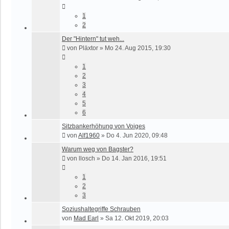
1
2
Der "Hintern" tut weh...
von
Pläxtor
»
Mo 24. Aug 2015, 19:30
1
2
3
4
5
6
Sitzbankerhöhung von Voiges
von
Alf1960
»
Do 4. Jun 2020, 09:48
Warum weg von Bagster?
von
llosch
»
Do 14. Jan 2016, 19:51
1
2
3
Soziushaltegriffe Schrauben
von
Mad Earl
»
Sa 12. Okt 2019, 20:03