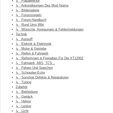
↳ Plauderecke
↳ Ankündigungen Des Mod-Teams
↳ Bildergalerie
↳ Forumsregeln
↳ Forum-Handbuch
↳ Rund Ums Wiki
↳ Wünsche, Anregungen & Fehlermeldungen
Technik
↳ Auspuff
↳ Elektrik & Elektronik
↳ Motor & Getriebe
↳ Reifen & Fahrwerk
↳ Reifentypen & Freigaben Für Die XT1200Z
↳ Fahrwerk, ABS, TCS...
↳ Felgen Und Speichen
↳ Schrauber-Ecke
↳ Sonstige Defekte & Reparaturen
↳ Tuning
Zubehör
↳ Bekleidung
↳ Gepäck
↳ Helme
↳ Lenker
↳ Licht