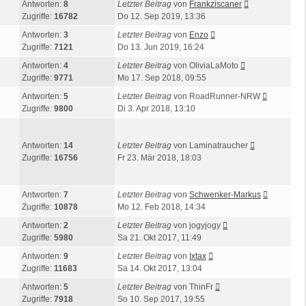
Antworten:
8
Letzter Beitrag
von
Frankziscaner
Zugriffe:
16782
Do 12. Sep 2019, 13:36
Antworten:
3
Letzter Beitrag
von
Enzo
Zugriffe:
7121
Do 13. Jun 2019, 16:24
Antworten:
4
Letzter Beitrag
von
OliviaLaMoto
Zugriffe:
9771
Mo 17. Sep 2018, 09:55
Antworten:
5
Letzter Beitrag
von
RoadRunner-NRW
Zugriffe:
9800
Di 3. Apr 2018, 13:10
Antworten:
14
Letzter Beitrag
von
Laminatraucher
Zugriffe:
16756
Fr 23. Mär 2018, 18:03
Antworten:
7
Letzter Beitrag
von
Schwenker-Markus
Zugriffe:
10878
Mo 12. Feb 2018, 14:34
Antworten:
2
Letzter Beitrag
von
jogyjogy
Zugriffe:
5980
Sa 21. Okt 2017, 11:49
Antworten:
9
Letzter Beitrag
von
Ixtax
Zugriffe:
11683
Sa 14. Okt 2017, 13:04
Antworten:
5
Letzter Beitrag
von
ThinFr
Zugriffe:
7918
So 10. Sep 2017, 19:55