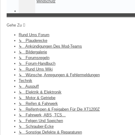
Windschutz
Gehe Zu
Rund Ums Forum
↳ Plauderecke
↳ Ankündigungen Des Mod-Teams
↳ Bildergalerie
↳ Forumsregeln
↳ Forum-Handbuch
↳ Rund Ums Wiki
↳ Wünsche, Anregungen & Fehlermeldungen
Technik
↳ Auspuff
↳ Elektrik & Elektronik
↳ Motor & Getriebe
↳ Reifen & Fahrwerk
↳ Reifentypen & Freigaben Für Die XT1200Z
↳ Fahrwerk, ABS, TCS...
↳ Felgen Und Speichen
↳ Schrauber-Ecke
↳ Sonstige Defekte & Reparaturen