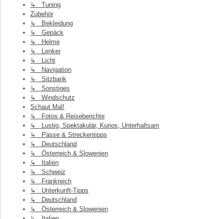
↳ Tuning
Zubehör
↳ Bekleidung
↳ Gepäck
↳ Helme
↳ Lenker
↳ Licht
↳ Navigation
↳ Sitzbank
↳ Sonstiges
↳ Windschutz
Schaut Mal!
↳ Fotos & Reiseberichte
↳ Lustig, Spektakulär, Kurios, Unterhaltsam
↳ Pässe & Streckentipps
↳ Deutschland
↳ Österreich & Slowenien
↳ Italien
↳ Schweiz
↳ Frankreich
↳ Unterkunft-Tipps
↳ Deutschland
↳ Österreich & Slowenien
↳ Italien