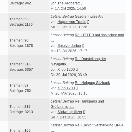
Neuester
Beiträge:
942
von
TheRedbarett
Beitrag
Fr 17. Okt 2025, 14:50
Letzter Beitrag
Gasdrehhülse Alu
Themen:
53
Neuester
von
Hagen von Tronje
Beiträge:
1160
Beitrag
So 11. Jan 2026, 11:28
Letzter Beitrag
Re: H7 LED hat das schon mal
Themen:
90
…
Neuester
Beiträge:
1878
von
Spielverderber
Beitrag
Mo 13. Jul 2026, 17:17
Letzter Beitrag
Re: Darstellung der
Themen:
316
Navigatio…
Neuester
Beiträge:
3357
von
XTobi1200
Beitrag
Do 30. Jul 2026, 03:49
Letzter Beitrag
Re: Neigung Sitzbank
Themen:
57
Neuester
von
XTobi1200
Beiträge:
752
Beitrag
Mi 26. Mär 2025, 13:15
Letzter Beitrag
Re: Tankpads und
Themen:
216
Größenirrsin…
Neuester
Beiträge:
3213
von
Südwestpfälzer
Beitrag
So 7. Dez 2025, 18:55
Letzter Beitrag
Re: Cockpit Verstärkung DP04
Themen:
105
…