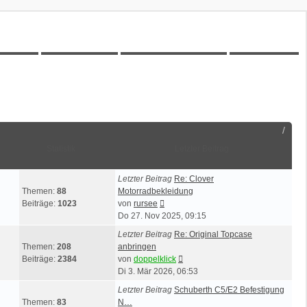
00Z-Wiki
Kilometerstatistik
Unbeantwortete Themen
Aktive Themen
Statistik
Letzter Beitrag
Letzter Beitrag
Re: Clover
Themen:
88
Motorradbekleidung
Neuester
Beiträge:
1023
von
rursee
Beitrag
Do 27. Nov 2025, 09:15
Letzter Beitrag
Re: Original Topcase
Themen:
208
anbringen
Neuester
Beiträge:
2384
von
doppelklick
Beitrag
Di 3. Mär 2026, 06:53
Letzter Beitrag
Schuberth C5/E2 Befestigung
Themen:
83
N…