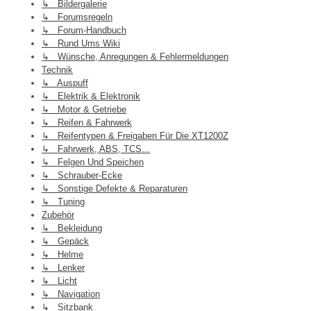
↳ Bildergalerie
↳ Forumsregeln
↳ Forum-Handbuch
↳ Rund Ums Wiki
↳ Wünsche, Anregungen & Fehlermeldungen
Technik
↳ Auspuff
↳ Elektrik & Elektronik
↳ Motor & Getriebe
↳ Reifen & Fahrwerk
↳ Reifentypen & Freigaben Für Die XT1200Z
↳ Fahrwerk, ABS, TCS...
↳ Felgen Und Speichen
↳ Schrauber-Ecke
↳ Sonstige Defekte & Reparaturen
↳ Tuning
Zubehör
↳ Bekleidung
↳ Gepäck
↳ Helme
↳ Lenker
↳ Licht
↳ Navigation
↳ Sitzbank