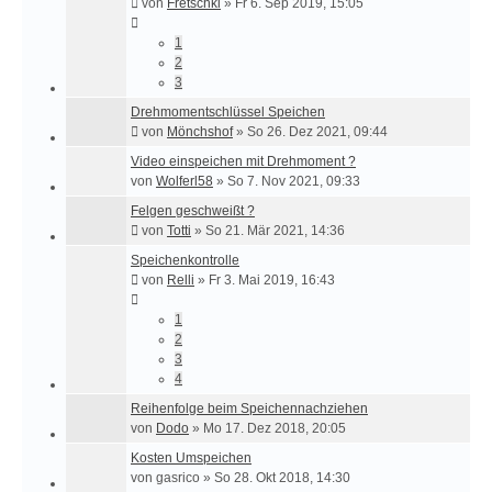
von
Fretschki
»
Fr 6. Sep 2019, 15:05
1
2
3
Drehmomentschlüssel Speichen
von
Mönchshof
»
So 26. Dez 2021, 09:44
Video einspeichen mit Drehmoment ?
von
Wolferl58
»
So 7. Nov 2021, 09:33
Felgen geschweißt ?
von
Totti
»
So 21. Mär 2021, 14:36
Speichenkontrolle
von
Relli
»
Fr 3. Mai 2019, 16:43
1
2
3
4
Reihenfolge beim Speichennachziehen
von
Dodo
»
Mo 17. Dez 2018, 20:05
Kosten Umspeichen
von
gasrico
»
So 28. Okt 2018, 14:30