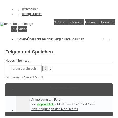
Anmelden
Registrieren
XT1200Z-Forum
XT1200Z-Wiki
Kilometerstatistik
Unbeantwortete Themen
Aktive Themen
Alles rund um die Yamaha XT1200Z Super Ténéré
FAQ
Suche
Foren-Übersicht
Technik
Felgen und Speichen
Felgen und Speichen
Neues Thema
Erweiterte
Suche
Suche
14 Themen • Seite
1
Von
1
Bekanntmachungen
Anmeldung am Forum
von
doppelklick
»
Mo 8. Jun 2026, 17:47
» in
Ankündigungen des Mod-Teams