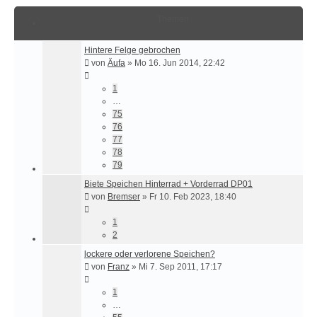
Themen
Hintere Felge gebrochen
von
Äufa
»
Mo 16. Jun 2014, 22:42
1
…
75
76
77
78
79
Biete Speichen Hinterrad + Vorderrad DP01
von
Bremser
»
Fr 10. Feb 2023, 18:40
1
2
lockere oder verlorene Speichen?
von
Franz
»
Mi 7. Sep 2011, 17:17
1
…