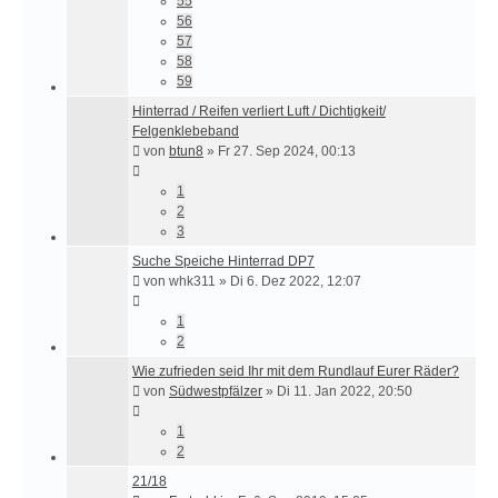
55
56
57
58
59
Hinterrad / Reifen verliert Luft / Dichtigkeit/
Felgenklebeband
von
btun8
»
Fr 27. Sep 2024, 00:13
1
2
3
Suche Speiche Hinterrad DP7
von
whk311
»
Di 6. Dez 2022, 12:07
1
2
Wie zufrieden seid Ihr mit dem Rundlauf Eurer Räder?
von
Südwestpfälzer
»
Di 11. Jan 2022, 20:50
1
2
21/18