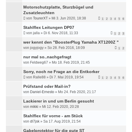
Motorschutzplatte, Sturzbügel und
Zusatzleuchten
von
TourerXT
»
Mi 3. Jun 2020, 18:38
1
2
3
4
5
6
Stahlflex Leitungen DP07
von
jalla
»
Di 6. Nov 2018, 11:33
1
2
3
wer kennt den "BoosterPlug Yamaha XT1200Z "
von
jogyjogy
»
So 28. Feb 2016, 18:09
1
2
nur mal so..nachgefragt
von
Feldweg67
»
Mo 18. Feb 2019, 21:45
Sorry, noch ne Frage an die Entkorker
von
Ralle88
»
Di 7. Mai 2019, 19:54
1
2
3
4
5
6
Prüfstand oder Mail-in?
von
Daniel-Ernesto
»
Mo 24. Feb 2020, 21:17
Lackierer in und um Berlin gesucht
von
mikki
»
Mi 12. Feb 2020, 20:28
Stahlflex für vorne - am Stück
von
dl7jsk
»
Sa 17. Aug 2019, 21:54
Gabelprotektor für die gute ST