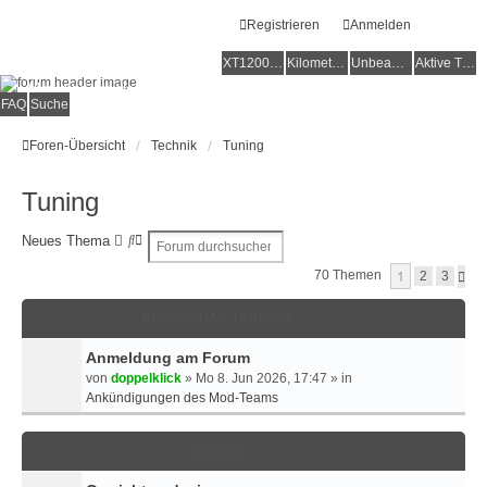
Registrieren
Anmelden
XT1200Z-Forum
XT1200Z-Wiki
Kilometerstatistik
Unbeantwortete Themen
Aktive Themen
Alles rund um die Yamaha XT1200Z Super Ténéré
FAQ
Suche
Foren-Übersicht
Technik
Tuning
Tuning
S
E
Neues Thema
u
R
1
70 Themen
N
2
3
c
W
Ä
h
E
C
e
I
BEKANNTMACHUNGEN
H
S
T
T
Anmeldung am Forum
E
E
R
von
doppelklick
»
Mo 8. Jun 2026, 17:47
» in
T
Ankündigungen des Mod-Teams
E
S
THEMEN
U
C