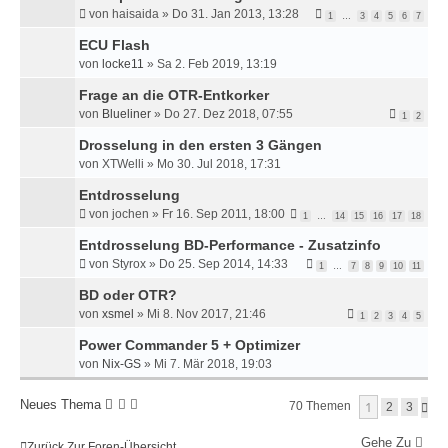
von
haisaida
»
Do 31. Jan 2013, 13:28
1
…
3
4
5
6
7
ECU Flash
von
locke11
»
Sa 2. Feb 2019, 13:19
Frage an die OTR-Entkorker
von
Blueliner
»
Do 27. Dez 2018, 07:55
1
2
Drosselung in den ersten 3 Gängen
von
XTWelli
»
Mo 30. Jul 2018, 17:31
Entdrosselung
von
jochen
»
Fr 16. Sep 2011, 18:00
1
…
14
15
16
17
18
Entdrosselung BD-Performance - Zusatzinfo
von
Styrox
»
Do 25. Sep 2014, 14:33
1
…
7
8
9
10
11
BD oder OTR?
von
xsmel
»
Mi 8. Nov 2017, 21:46
1
2
3
4
5
Power Commander 5 + Optimizer
von
Nix-GS
»
Mi 7. Mär 2018, 19:03
Neues Thema
1
70 Themen
N
2
3
Ä
C
Gehe Zu
Zurück Zur Foren-Übersicht