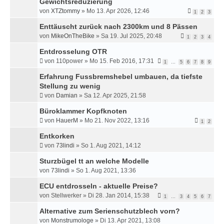
Gewichtsreduzierung
H
von
XTZtommy
»
Mo 13. Apr 2026, 12:46
E
1
2
3
Enttäuscht zurück nach 2300km und 8 Pässen
von
MikeOnTheBike
»
Sa 19. Jul 2025, 20:48
1
2
3
4
Entdrosselung OTR
von
110power
»
Mo 15. Feb 2016, 17:31
1
…
5
6
7
8
9
Erfahrung Fussbremshebel umbauen, da tiefste
Stellung zu wenig
von
Damian
»
Sa 12. Apr 2025, 21:58
Büroklammer Kopfknoten
von
HauerM
»
Mo 21. Nov 2022, 13:16
1
2
Entkorken
von
73lindi
»
So 1. Aug 2021, 14:12
Sturzbügel tt an welche Modelle
von
73lindi
»
So 1. Aug 2021, 13:36
ECU entdrosseln - aktuelle Preise?
von
Stellwerker
»
Di 28. Jan 2014, 15:38
1
…
3
4
5
6
7
Alternative zum Serienschutzblech vorn?
von
Monstrumologe
»
Di 13. Apr 2021, 13:08