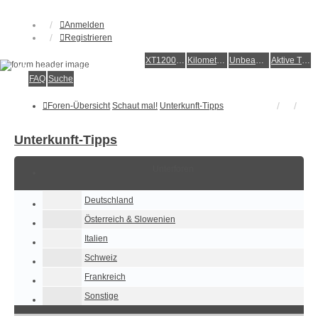
Anmelden
Registrieren
XT1200Z-Forum
XT1200Z-Wiki
Kilometerstatistik
Unbeantwortete Themen
Aktive Themen
Alles rund um die Yamaha XT1200Z Super Ténéré
FAQ
Suche
Foren-Übersicht
Schaut mal!
Unterkunft-Tipps
Unterkunft-Tipps
Unterforen
Deutschland
Österreich & Slowenien
Italien
Schweiz
Frankreich
Sonstige