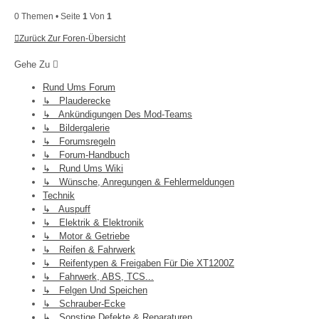
0 Themen • Seite
1
Von
1
Zurück Zur Foren-Übersicht
Gehe Zu
Rund Ums Forum
↳ Plauderecke
↳ Ankündigungen Des Mod-Teams
↳ Bildergalerie
↳ Forumsregeln
↳ Forum-Handbuch
↳ Rund Ums Wiki
↳ Wünsche, Anregungen & Fehlermeldungen
Technik
↳ Auspuff
↳ Elektrik & Elektronik
↳ Motor & Getriebe
↳ Reifen & Fahrwerk
↳ Reifentypen & Freigaben Für Die XT1200Z
↳ Fahrwerk, ABS, TCS...
↳ Felgen Und Speichen
↳ Schrauber-Ecke
↳ Sonstige Defekte & Reparaturen