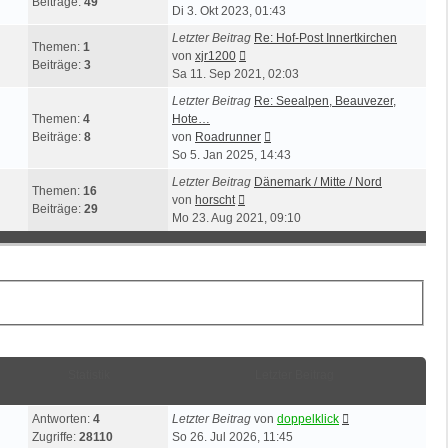
Beiträge:
49
Beitrag
Di 3. Okt 2023, 01:43
Letzter Beitrag
Re: Hof-Post Innertkirchen
Themen:
1
Neuester
von
xjr1200
Beiträge:
3
Beitrag
Sa 11. Sep 2021, 02:03
Letzter Beitrag
Re: Seealpen, Beauvezer,
Themen:
4
Hote…
Neuester
Beiträge:
8
von
Roadrunner
Beitrag
So 5. Jan 2025, 14:43
Letzter Beitrag
Dänemark / Mitte / Nord
Themen:
16
Neuester
von
horscht
Beiträge:
29
Beitrag
Mo 23. Aug 2021, 09:10
Statistik
Letzter Beitrag
Antworten:
4
Letzter Beitrag
von
doppelklick
Zugriffe:
28110
So 26. Jul 2026, 11:45