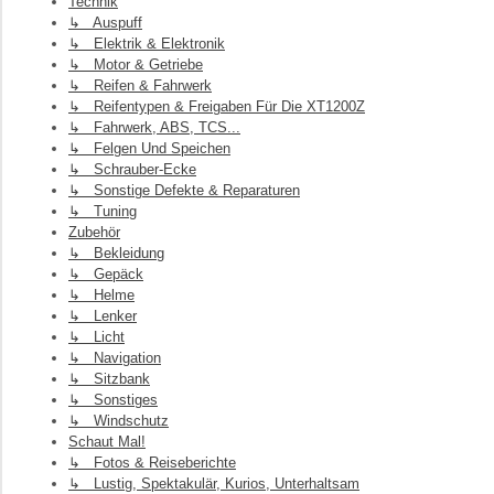
Technik
↳ Auspuff
↳ Elektrik & Elektronik
↳ Motor & Getriebe
↳ Reifen & Fahrwerk
↳ Reifentypen & Freigaben Für Die XT1200Z
↳ Fahrwerk, ABS, TCS...
↳ Felgen Und Speichen
↳ Schrauber-Ecke
↳ Sonstige Defekte & Reparaturen
↳ Tuning
Zubehör
↳ Bekleidung
↳ Gepäck
↳ Helme
↳ Lenker
↳ Licht
↳ Navigation
↳ Sitzbank
↳ Sonstiges
↳ Windschutz
Schaut Mal!
↳ Fotos & Reiseberichte
↳ Lustig, Spektakulär, Kurios, Unterhaltsam