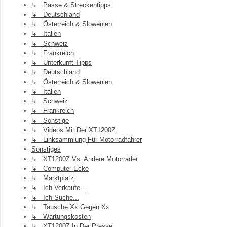
↳ Pässe & Streckentipps
↳ Deutschland
↳ Österreich & Slowenien
↳ Italien
↳ Schweiz
↳ Frankreich
↳ Unterkunft-Tipps
↳ Deutschland
↳ Österreich & Slowenien
↳ Italien
↳ Schweiz
↳ Frankreich
↳ Sonstige
↳ Videos Mit Der XT1200Z
↳ Linksammlung Für Motorradfahrer
Sonstiges
↳ XT1200Z Vs. Andere Motorräder
↳ Computer-Ecke
↳ Marktplatz
↳ Ich Verkaufe...
↳ Ich Suche...
↳ Tausche Xx Gegen Xx
↳ Wartungskosten
↳ XT1200Z In Der Presse