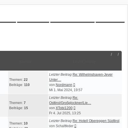
00Z-Wiki
Kilometerstatistik
Unbeantwortete Themen
Aktive Themen
Statistik
Letzter Beitrag
Letzter Beitrag
Re: Wilhelmshaven-Jever
Themen:
22
Unter…
Neuester
Beiträge:
110
von
Nordmann
Beitrag
Mi 1. Mai 2024, 19:57
Letzter Beitrag
Re:
Themen:
7
Osttirol/Großglockner/Lie…
Neuester
Beiträge:
15
von
XTobi1200
Beitrag
Fr 4. Jul 2025, 13:25
Letzter Beitrag
Re: Hotell Obereggen Südtirol
Themen:
10
Neuester
von
Schaltfeder