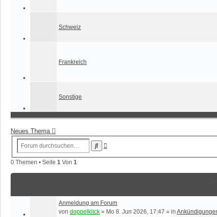
Schweiz
Frankreich
Sonstige
Neues Thema
Erweiterte
Suche
Suche
0 Themen • Seite
1
Von
1
Be
Anmeldung am Forum
von
doppelklick
»
Mo 8. Jun 2026, 17:47
» in
Ankündigunge