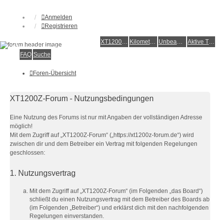
Anmelden
Registrieren
XT1200Z-Forum
XT1200Z-Wiki
Kilometerstatistik
Unbeantwortete Themen
Aktive Themen
Alles rund um die Yamaha XT1200Z Super Ténéré
FAQ
Suche
Foren-Übersicht
XT1200Z-Forum - Nutzungsbedingungen
Eine Nutzung des Forums ist nur mit Angaben der vollständigen Adresse
möglich!
Mit dem Zugriff auf „XT1200Z-Forum“ („https://xt1200z-forum.de“) wird
zwischen dir und dem Betreiber ein Vertrag mit folgenden Regelungen
geschlossen:
1. Nutzungsvertrag
Mit dem Zugriff auf „XT1200Z-Forum“ (im Folgenden „das Board“)
schließt du einen Nutzungsvertrag mit dem Betreiber des Boards ab
(im Folgenden „Betreiber“) und erklärst dich mit den nachfolgenden
Regelungen einverstanden.