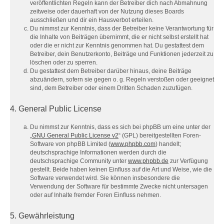
veröffentlichten Regeln kann der Betreiber dich nach Abmahnung
zeitweise oder dauerhaft von der Nutzung dieses Boards
ausschließen und dir ein Hausverbot erteilen.
Du nimmst zur Kenntnis, dass der Betreiber keine Verantwortung für
die Inhalte von Beiträgen übernimmt, die er nicht selbst erstellt hat
oder die er nicht zur Kenntnis genommen hat. Du gestattest dem
Betreiber, dein Benutzerkonto, Beiträge und Funktionen jederzeit zu
löschen oder zu sperren.
Du gestattest dem Betreiber darüber hinaus, deine Beiträge
abzuändern, sofern sie gegen o. g. Regeln verstoßen oder geeignet
sind, dem Betreiber oder einem Dritten Schaden zuzufügen.
4. General Public License
Du nimmst zur Kenntnis, dass es sich bei phpBB um eine unter der
„
GNU General Public License v2
“ (GPL) bereitgestellten Foren-
Software von phpBB Limited (
www.phpbb.com
) handelt;
deutschsprachige Informationen werden durch die
deutschsprachige Community unter
www.phpbb.de
zur Verfügung
gestellt. Beide haben keinen Einfluss auf die Art und Weise, wie die
Software verwendet wird. Sie können insbesondere die
Verwendung der Software für bestimmte Zwecke nicht untersagen
oder auf Inhalte fremder Foren Einfluss nehmen.
5. Gewährleistung