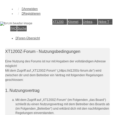
Anmelden
Registrieren
XT1200Z-Forum
XT1200Z-Wiki
Kilometerstatistik
Unbeantwortete Themen
Aktive Themen
Alles rund um die Yamaha XT1200Z Super Ténéré
FAQ
Suche
Foren-Übersicht
XT1200Z-Forum - Nutzungsbedingungen
Eine Nutzung des Forums ist nur mit Angaben der vollständigen Adresse
möglich!
Mit dem Zugriff auf „XT1200Z-Forum“ („https://xt1200z-forum.de“) wird
zwischen dir und dem Betreiber ein Vertrag mit folgenden Regelungen
geschlossen:
1. Nutzungsvertrag
Mit dem Zugriff auf „XT1200Z-Forum“ (im Folgenden „das Board“)
schließt du einen Nutzungsvertrag mit dem Betreiber des Boards ab
(im Folgenden „Betreiber“) und erklärst dich mit den nachfolgenden
Regelungen einverstanden.