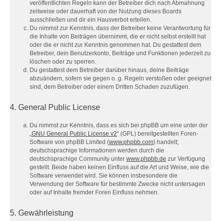
veröffentlichten Regeln kann der Betreiber dich nach Abmahnung
zeitweise oder dauerhaft von der Nutzung dieses Boards
ausschließen und dir ein Hausverbot erteilen.
Du nimmst zur Kenntnis, dass der Betreiber keine Verantwortung für
die Inhalte von Beiträgen übernimmt, die er nicht selbst erstellt hat
oder die er nicht zur Kenntnis genommen hat. Du gestattest dem
Betreiber, dein Benutzerkonto, Beiträge und Funktionen jederzeit zu
löschen oder zu sperren.
Du gestattest dem Betreiber darüber hinaus, deine Beiträge
abzuändern, sofern sie gegen o. g. Regeln verstoßen oder geeignet
sind, dem Betreiber oder einem Dritten Schaden zuzufügen.
4. General Public License
Du nimmst zur Kenntnis, dass es sich bei phpBB um eine unter der
„
GNU General Public License v2
“ (GPL) bereitgestellten Foren-
Software von phpBB Limited (
www.phpbb.com
) handelt;
deutschsprachige Informationen werden durch die
deutschsprachige Community unter
www.phpbb.de
zur Verfügung
gestellt. Beide haben keinen Einfluss auf die Art und Weise, wie die
Software verwendet wird. Sie können insbesondere die
Verwendung der Software für bestimmte Zwecke nicht untersagen
oder auf Inhalte fremder Foren Einfluss nehmen.
5. Gewährleistung