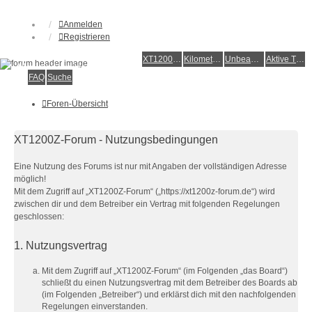
Anmelden
Registrieren
XT1200Z-Forum
XT1200Z-Wiki
Kilometerstatistik
Unbeantwortete Themen
Aktive Themen
Alles rund um die Yamaha XT1200Z Super Ténéré
FAQ
Suche
Foren-Übersicht
XT1200Z-Forum - Nutzungsbedingungen
Eine Nutzung des Forums ist nur mit Angaben der vollständigen Adresse
möglich!
Mit dem Zugriff auf „XT1200Z-Forum“ („https://xt1200z-forum.de“) wird
zwischen dir und dem Betreiber ein Vertrag mit folgenden Regelungen
geschlossen:
1. Nutzungsvertrag
Mit dem Zugriff auf „XT1200Z-Forum“ (im Folgenden „das Board“)
schließt du einen Nutzungsvertrag mit dem Betreiber des Boards ab
(im Folgenden „Betreiber“) und erklärst dich mit den nachfolgenden
Regelungen einverstanden.