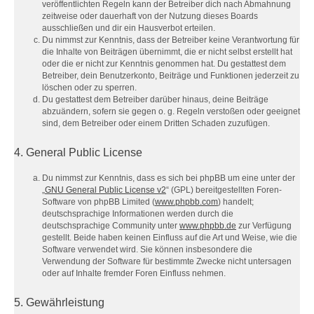
veröffentlichten Regeln kann der Betreiber dich nach Abmahnung
zeitweise oder dauerhaft von der Nutzung dieses Boards
ausschließen und dir ein Hausverbot erteilen.
Du nimmst zur Kenntnis, dass der Betreiber keine Verantwortung für
die Inhalte von Beiträgen übernimmt, die er nicht selbst erstellt hat
oder die er nicht zur Kenntnis genommen hat. Du gestattest dem
Betreiber, dein Benutzerkonto, Beiträge und Funktionen jederzeit zu
löschen oder zu sperren.
Du gestattest dem Betreiber darüber hinaus, deine Beiträge
abzuändern, sofern sie gegen o. g. Regeln verstoßen oder geeignet
sind, dem Betreiber oder einem Dritten Schaden zuzufügen.
4. General Public License
Du nimmst zur Kenntnis, dass es sich bei phpBB um eine unter der
„
GNU General Public License v2
“ (GPL) bereitgestellten Foren-
Software von phpBB Limited (
www.phpbb.com
) handelt;
deutschsprachige Informationen werden durch die
deutschsprachige Community unter
www.phpbb.de
zur Verfügung
gestellt. Beide haben keinen Einfluss auf die Art und Weise, wie die
Software verwendet wird. Sie können insbesondere die
Verwendung der Software für bestimmte Zwecke nicht untersagen
oder auf Inhalte fremder Foren Einfluss nehmen.
5. Gewährleistung