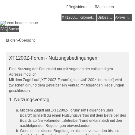
Registrieren
Anmelden
XT1200Z-Forum
XT1200Z-Wiki
Kilometerstatistik
Unbeantwortete Themen
Aktive Themen
Alles rund um die Yamaha XT1200Z Super Ténéré
FAQ
Suche
Foren-Übersicht
XT1200Z-Forum - Nutzungsbedingungen
Eine Nutzung des Forums ist nur mit Angaben der vollständigen
Adresse möglich!
Mit dem Zugriff auf „XT1200Z-Forum“ („https://xt1200z-forum.de“) wird
zwischen dir und dem Betreiber ein Vertrag mit folgenden Regelungen
geschlossen:
1. Nutzungsvertrag
Mit dem Zugriff auf „XT1200Z-Forum“ (im Folgenden „das
Board“) schließt du einen Nutzungsvertrag mit dem Betreiber des
Boards ab (im Folgenden „Betreiber“) und erklärst dich mit den
nachfolgenden Regelungen einverstanden.
Wenn du mit diesen Regelungen nicht einverstanden bist, so