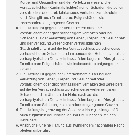
Körper und Gesundheit und der Verletzung wesentlicher
Vertragspflichten (Kardinalpflichten) nur für Schäden, die auf ein
vorsätzliches oder grob fahrlässiges Verhalten zurückzuführen
sind. Dies gilt auch für mittelbare Folgeschäden wie
insbesondere entgangenen Gewinn.
Die Haftung ist gegenüber Verbrauchern außer bei
vorsätzlichem oder grob fahrlässigem Verhalten oder bei
Schäden aus der Verletzung von Leben, Körper und Gesundheit
und der Verletzung wesentlicher Vertragspflichten
(Kardinalpflichten) auf die bei Vertragsschluss typischerweise
vorhersehbaren Schäden und im übrigen der Höhe nach auf die
vertragstypischen Durchschnittsschäden begrenzt. Dies gilt auch
für mittelbare Folgeschäden wie insbesondere entgangenen
Gewinn.
Die Haftung ist gegenüber Unternehmern außer bei der
Verletzung von Leben, Körper und Gesundheit oder
vorsätzlichem oder grob fahrlässigem Verhalten des Betreibers
auf die bei Vertragsschluss typischerweise vorhersehbaren
Schäden und im Übrigen der Höhe nach auf die
vertragstypischen Durchschnittsschäden begrenzt. Dies gilt auch
für mittelbare Schäden, insbesondere entgangenen Gewinn.
Die Haftungsbegrenzung der Absätze a bis c gilt sinngemäß
auch zugunsten der Mitarbeiter und Erfüllungsgehilfen des
Betreibers.
Ansprüche für eine Haftung aus zwingendem nationalem Recht
bleiben unberührt.