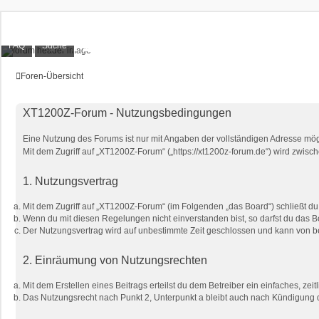
XT1200Z-Forum
FAQ
Suche
Alles rund um die Yamaha XT1200Z Super Ténéré
Foren-Übersicht
XT1200Z-Forum - Nutzungsbedingungen
Eine Nutzung des Forums ist nur mit Angaben der vollständigen Adresse mög
Mit dem Zugriff auf „XT1200Z-Forum“ („https://xt1200z-forum.de“) wird zwis
1. Nutzungsvertrag
Mit dem Zugriff auf „XT1200Z-Forum“ (im Folgenden „das Board“) schließt d
Wenn du mit diesen Regelungen nicht einverstanden bist, so darfst du das Bo
Der Nutzungsvertrag wird auf unbestimmte Zeit geschlossen und kann von bei
2. Einräumung von Nutzungsrechten
Mit dem Erstellen eines Beitrags erteilst du dem Betreiber ein einfaches, z
Das Nutzungsrecht nach Punkt 2, Unterpunkt a bleibt auch nach Kündigung