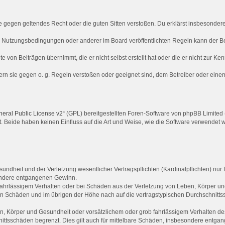
, die gegen geltendes Recht oder die guten Sitten verstoßen. Du erklärst insbesonde
e Nutzungsbedingungen oder anderer im Board veröffentlichten Regeln kann der B
te von Beiträgen übernimmt, die er nicht selbst erstellt hat oder die er nicht zur 
ern sie gegen o. g. Regeln verstoßen oder geeignet sind, dem Betreiber oder ein
ral Public License v2
“ (GPL) bereitgestellten Foren-Software von phpBB Limited 
t. Beide haben keinen Einfluss auf die Art und Weise, wie die Software verwendet
ndheit und der Verletzung wesentlicher Vertragspflichten (Kardinalpflichten) nur f
sondere entgangenen Gewinn.
fahrlässigem Verhalten oder bei Schäden aus der Verletzung von Leben, Körper und
ren Schäden und im übrigen der Höhe nach auf die vertragstypischen Durchschnittss
, Körper und Gesundheit oder vorsätzlichem oder grob fahrlässigem Verhalten des
ittsschäden begrenzt. Dies gilt auch für mittelbare Schäden, insbesondere entg