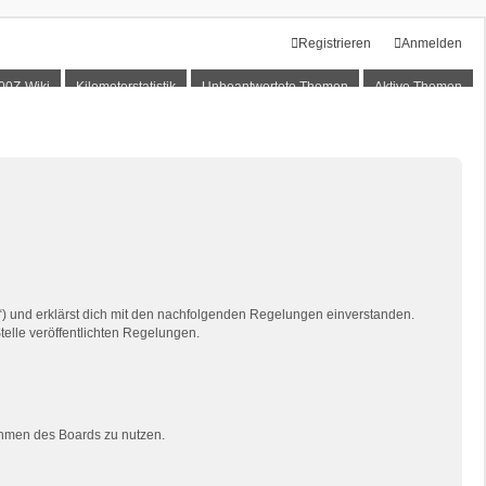
Registrieren
Anmelden
00Z-Wiki
Kilometerstatistik
Unbeantwortete Themen
Aktive Themen
“) und erklärst dich mit den nachfolgenden Regelungen einverstanden.
telle veröffentlichten Regelungen.
Rahmen des Boards zu nutzen.