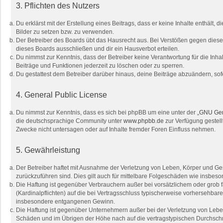
3. Pflichten des Nutzers
Du erklärst mit der Erstellung eines Beitrags, dass er keine Inhalte enthält
Bilder zu setzen bzw. zu verwenden.
Der Betreiber des Boards übt das Hausrecht aus. Bei Verstößen gegen dies
dieses Boards ausschließen und dir ein Hausverbot erteilen.
Du nimmst zur Kenntnis, dass der Betreiber keine Verantwortung für die Inhal
Beiträge und Funktionen jederzeit zu löschen oder zu sperren.
Du gestattest dem Betreiber darüber hinaus, deine Beiträge abzuändern, sof
4. General Public License
Du nimmst zur Kenntnis, dass es sich bei phpBB um eine unter der „
GNU Gene
die deutschsprachige Community unter
www.phpbb.de
zur Verfügung gestell
Zwecke nicht untersagen oder auf Inhalte fremder Foren Einfluss nehmen.
5. Gewährleistung
Der Betreiber haftet mit Ausnahme der Verletzung von Leben, Körper und Gesu
zurückzuführen sind. Dies gilt auch für mittelbare Folgeschäden wie insbe
Die Haftung ist gegenüber Verbrauchern außer bei vorsätzlichem oder grob 
(Kardinalpflichten) auf die bei Vertragsschluss typischerweise vorhersehba
insbesondere entgangenen Gewinn.
Die Haftung ist gegenüber Unternehmern außer bei der Verletzung von Leben
Schäden und im Übrigen der Höhe nach auf die vertragstypischen Durchschn