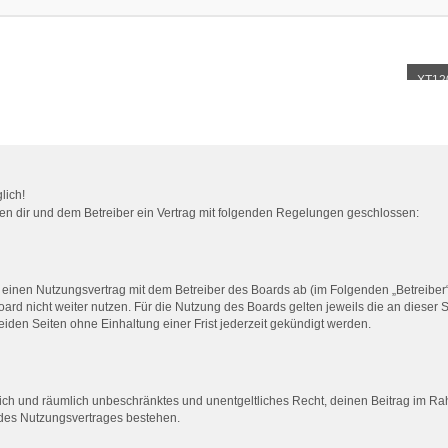
XT12
lich!
chen dir und dem Betreiber ein Vertrag mit folgenden Regelungen geschlossen:
u einen Nutzungsvertrag mit dem Betreiber des Boards ab (im Folgenden „Betreiber
ard nicht weiter nutzen. Für die Nutzung des Boards gelten jeweils die an dieser S
den Seiten ohne Einhaltung einer Frist jederzeit gekündigt werden.
eitlich und räumlich unbeschränktes und unentgeltliches Recht, deinen Beitrag im 
 des Nutzungsvertrages bestehen.