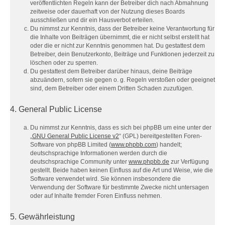
veröffentlichten Regeln kann der Betreiber dich nach Abmahnung
zeitweise oder dauerhaft von der Nutzung dieses Boards
ausschließen und dir ein Hausverbot erteilen.
Du nimmst zur Kenntnis, dass der Betreiber keine Verantwortung für
die Inhalte von Beiträgen übernimmt, die er nicht selbst erstellt hat
oder die er nicht zur Kenntnis genommen hat. Du gestattest dem
Betreiber, dein Benutzerkonto, Beiträge und Funktionen jederzeit zu
löschen oder zu sperren.
Du gestattest dem Betreiber darüber hinaus, deine Beiträge
abzuändern, sofern sie gegen o. g. Regeln verstoßen oder geeignet
sind, dem Betreiber oder einem Dritten Schaden zuzufügen.
4. General Public License
Du nimmst zur Kenntnis, dass es sich bei phpBB um eine unter der
„
GNU General Public License v2
“ (GPL) bereitgestellten Foren-
Software von phpBB Limited (
www.phpbb.com
) handelt;
deutschsprachige Informationen werden durch die
deutschsprachige Community unter
www.phpbb.de
zur Verfügung
gestellt. Beide haben keinen Einfluss auf die Art und Weise, wie die
Software verwendet wird. Sie können insbesondere die
Verwendung der Software für bestimmte Zwecke nicht untersagen
oder auf Inhalte fremder Foren Einfluss nehmen.
5. Gewährleistung