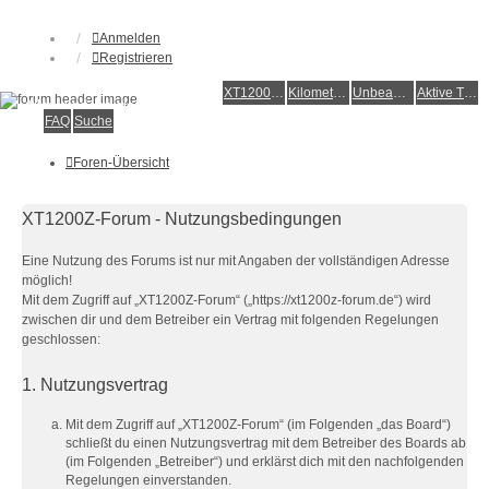
Anmelden
Registrieren
XT1200Z-Forum
XT1200Z-Wiki
Kilometerstatistik
Unbeantwortete Themen
Aktive Themen
Alles rund um die Yamaha XT1200Z Super Ténéré
FAQ
Suche
Foren-Übersicht
XT1200Z-Forum - Nutzungsbedingungen
Eine Nutzung des Forums ist nur mit Angaben der vollständigen Adresse
möglich!
Mit dem Zugriff auf „XT1200Z-Forum“ („https://xt1200z-forum.de“) wird
zwischen dir und dem Betreiber ein Vertrag mit folgenden Regelungen
geschlossen:
1. Nutzungsvertrag
Mit dem Zugriff auf „XT1200Z-Forum“ (im Folgenden „das Board“)
schließt du einen Nutzungsvertrag mit dem Betreiber des Boards ab
(im Folgenden „Betreiber“) und erklärst dich mit den nachfolgenden
Regelungen einverstanden.