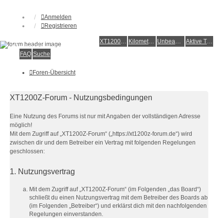
Anmelden
Registrieren
XT1200Z-Forum
XT1200Z-Wiki
Kilometerstatistik
Unbeantwortete Themen
Aktive Themen
Alles rund um die Yamaha XT1200Z Super Ténéré
FAQ
Suche
Foren-Übersicht
XT1200Z-Forum - Nutzungsbedingungen
Eine Nutzung des Forums ist nur mit Angaben der vollständigen Adresse
möglich!
Mit dem Zugriff auf „XT1200Z-Forum“ („https://xt1200z-forum.de“) wird
zwischen dir und dem Betreiber ein Vertrag mit folgenden Regelungen
geschlossen:
1. Nutzungsvertrag
Mit dem Zugriff auf „XT1200Z-Forum“ (im Folgenden „das Board“)
schließt du einen Nutzungsvertrag mit dem Betreiber des Boards ab
(im Folgenden „Betreiber“) und erklärst dich mit den nachfolgenden
Regelungen einverstanden.