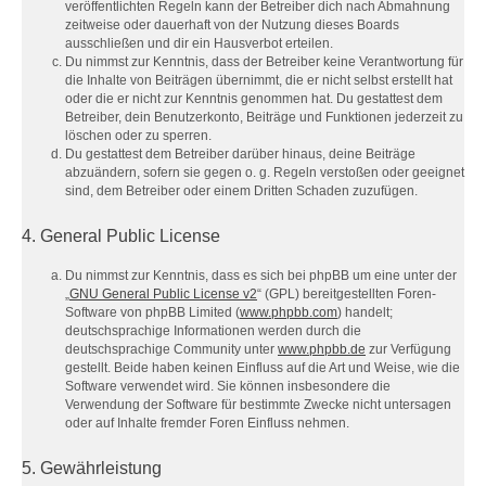
veröffentlichten Regeln kann der Betreiber dich nach Abmahnung
zeitweise oder dauerhaft von der Nutzung dieses Boards
ausschließen und dir ein Hausverbot erteilen.
Du nimmst zur Kenntnis, dass der Betreiber keine Verantwortung für
die Inhalte von Beiträgen übernimmt, die er nicht selbst erstellt hat
oder die er nicht zur Kenntnis genommen hat. Du gestattest dem
Betreiber, dein Benutzerkonto, Beiträge und Funktionen jederzeit zu
löschen oder zu sperren.
Du gestattest dem Betreiber darüber hinaus, deine Beiträge
abzuändern, sofern sie gegen o. g. Regeln verstoßen oder geeignet
sind, dem Betreiber oder einem Dritten Schaden zuzufügen.
4. General Public License
Du nimmst zur Kenntnis, dass es sich bei phpBB um eine unter der
„
GNU General Public License v2
“ (GPL) bereitgestellten Foren-
Software von phpBB Limited (
www.phpbb.com
) handelt;
deutschsprachige Informationen werden durch die
deutschsprachige Community unter
www.phpbb.de
zur Verfügung
gestellt. Beide haben keinen Einfluss auf die Art und Weise, wie die
Software verwendet wird. Sie können insbesondere die
Verwendung der Software für bestimmte Zwecke nicht untersagen
oder auf Inhalte fremder Foren Einfluss nehmen.
5. Gewährleistung