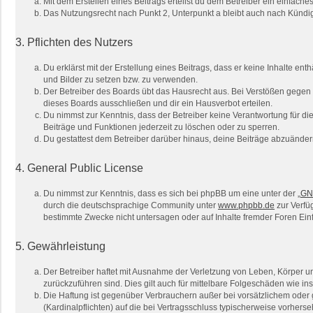
Mit dem Erstellen eines Beitrags erteilst du dem Betreiber ein einfac
Das Nutzungsrecht nach Punkt 2, Unterpunkt a bleibt auch nach Künd
3. Pflichten des Nutzers
Du erklärst mit der Erstellung eines Beitrags, dass er keine Inhalte en
und Bilder zu setzen bzw. zu verwenden.
Der Betreiber des Boards übt das Hausrecht aus. Bei Verstößen gegen
dieses Boards ausschließen und dir ein Hausverbot erteilen.
Du nimmst zur Kenntnis, dass der Betreiber keine Verantwortung für die 
Beiträge und Funktionen jederzeit zu löschen oder zu sperren.
Du gestattest dem Betreiber darüber hinaus, deine Beiträge abzuänder
4. General Public License
Du nimmst zur Kenntnis, dass es sich bei phpBB um eine unter der „
GNU
durch die deutschsprachige Community unter
www.phpbb.de
zur Verfü
bestimmte Zwecke nicht untersagen oder auf Inhalte fremder Foren Ei
5. Gewährleistung
Der Betreiber haftet mit Ausnahme der Verletzung von Leben, Körper und
zurückzuführen sind. Dies gilt auch für mittelbare Folgeschäden wie
Die Haftung ist gegenüber Verbrauchern außer bei vorsätzlichem oder 
(Kardinalpflichten) auf die bei Vertragsschluss typischerweise vorher