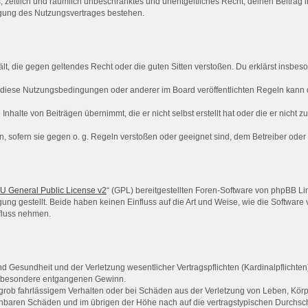
hes, zeitlich und räumlich unbeschränktes und unentgeltliches Recht, deinen Beitra
igung des Nutzungsvertrages bestehen.
thält, die gegen geltendes Recht oder die guten Sitten verstoßen. Du erklärst insbe
 diese Nutzungsbedingungen oder anderer im Board veröffentlichten Regeln kann 
Inhalte von Beiträgen übernimmt, die er nicht selbst erstellt hat oder die er nicht
n, sofern sie gegen o. g. Regeln verstoßen oder geeignet sind, dem Betreiber ode
 General Public License v2
“ (GPL) bereitgestellten Foren-Software von phpBB Lim
gung gestellt. Beide haben keinen Einfluss auf die Art und Weise, wie die Softwar
nfluss nehmen.
 Gesundheit und der Verletzung wesentlicher Vertragspflichten (Kardinalpflichten) 
 insbesondere entgangenen Gewinn.
grob fahrlässigem Verhalten oder bei Schäden aus der Verletzung von Leben, Körp
sehbaren Schäden und im übrigen der Höhe nach auf die vertragstypischen Durchsch