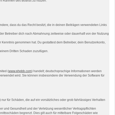
g im Rahmen des Boards zu nutzen.
sondere, dass du das Recht besitzt, die in deinen Beiträgen verwendeten Links
der Betreiber dich nach Abmahnung zeitweise oder dauerhaft von der Nutzung
 zur Kenntnis genommen hat. Du gestattest dem Betreiber, dein Benutzerkonto,
r einem Dritten Schaden zuzufügen.
ited (
www.phpbb.com
) handelt; deutschsprachige Informationen werden
e verwendet wird. Sie können insbesondere die Verwendung der Software für
nur für Schäden, die auf ein vorsätzliches oder grob fahrlässiges Verhalten
er und Gesundheit und der Verletzung wesentlicher Vertragspflichten
nittsschäden begrenzt. Dies gilt auch für mittelbare Folgeschäden wie