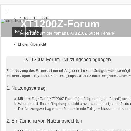
Foren-Übersicht
XT1200Z-Forum
FAQ
Suche
FAQ
Suche
Unbeantwortete Themen
Alles rund um die Yamaha XT1200Z Super Ténéré
Aktive Themen
Foren-Übersicht
Anmelden
Registrieren
XT1200Z-Forum - Nutzungsbedingungen
Eine Nutzung des Forums ist nur mit Angaben der vollständigen Adresse mögli
Mit dem Zugriff auf „XT1200Z-Forum“ („https://xt1200z-forum.de“) wird zwisch
1. Nutzungsvertrag
Mit dem Zugriff auf „XT1200Z-Forum“ (im Folgenden „das Board“) schli
Wenn du mit diesen Regelungen nicht einverstanden bist, so darfst du d
Der Nutzungsvertrag wird auf unbestimmte Zeit geschlossen und kann v
2. Einräumung von Nutzungsrechten