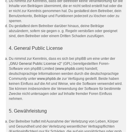
Du nimmst zur Kenntnis, dass der Betreiber keine Verantwortung für die
Inhalte von Beiträgen übernimmt, die er nicht selbst erstellt hat oder die
er nicht zur Kenntnis genommen hat. Du gestattest dem Betreiber, dein
Benutzerkonto, Beiträge und Funktionen jederzeit zu löschen oder zu
sperren.
Du gestattest dem Betreiber darüber hinaus, deine Beiträge
abzuändern, sofern sie gegen o. g. Regeln verstoßen oder geeignet
sind, dem Betreiber oder einem Dritten Schaden zuzufügen.
4. General Public License
Du nimmst zur Kenntnis, dass es sich bei phpBB um eine unter der
„
GNU General Public License v2
“ (GPL) bereitgestellten Foren-
Software von phpBB Limited (
www.phpbb.com
) handelt;
deutschsprachige Informationen werden durch die deutschsprachige
Community unter
www.phpbb.de
zur Verfügung gestellt. Beide haben
keinen Einfluss auf die Art und Weise, wie die Software verwendet wird.
Sie können insbesondere die Verwendung der Software für bestimmte
Zwecke nicht untersagen oder auf Inhalte fremder Foren Einfluss
nehmen.
5. Gewährleistung
Der Betreiber haftet mit Ausnahme der Verletzung von Leben, Körper
und Gesundheit und der Verletzung wesentlicher Vertragspflichten
(Kardinalpflichten) nur für Schäden, die auf ein vorsätzliches oder grob