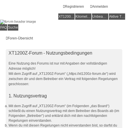
Registrieren
Anmelden
XT1200Z-Forum
XT1200Z-Wiki
Kilometerstatistik
Unbeantwortete Themen
Aktive Themen
Alles rund um die Yamaha XT1200Z Super Ténéré
FAQ
Suche
Foren-Übersicht
XT1200Z-Forum - Nutzungsbedingungen
Eine Nutzung des Forums ist nur mit Angaben der vollständigen
Adresse möglich!
Mit dem Zugriff auf „XT1200Z-Forum“ („https://xt1200z-forum.de“) wird
zwischen dir und dem Betreiber ein Vertrag mit folgenden Regelungen
geschlossen:
1. Nutzungsvertrag
Mit dem Zugriff auf „XT1200Z-Forum“ (im Folgenden „das Board“)
schließt du einen Nutzungsvertrag mit dem Betreiber des Boards ab (im
Folgenden „Betreiber“) und erklärst dich mit den nachfolgenden
Regelungen einverstanden.
Wenn du mit diesen Regelungen nicht einverstanden bist, so darfst du