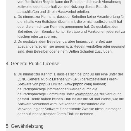
veröffentlichten Regeln kann der Betreiber dich nach Abmahnung
zeitweise oder dauerhaft von der Nutzung dieses Boards
ausschließen und dir ein Hausverbot erteilen.
Du nimmst zur Kenntnis, dass der Betreiber keine Verantwortung für
die Inhalte von Beiträgen übernimmt, die er nicht selbst erstellt hat
oder die er nicht zur Kenntnis genommen hat. Du gestattest dem
Betreiber, dein Benutzerkonto, Beiträge und Funktionen jederzeit zu
löschen oder zu sperren.
Du gestattest dem Betreiber darüber hinaus, deine Beiträge
abzuändern, sofern sie gegen o. g. Regeln verstoßen oder geeignet
sind, dem Betreiber oder einem Dritten Schaden zuzufügen.
4. General Public License
Du nimmst zur Kenntnis, dass es sich bei phpBB um eine unter der
„
GNU General Public License v2
“ (GPL) bereitgestellten Foren-
Software von phpBB Limited (
www.phpbb.com
) handelt;
deutschsprachige Informationen werden durch die
deutschsprachige Community unter
www.phpbb.de
zur Verfügung
gestellt. Beide haben keinen Einfluss auf die Art und Weise, wie die
Software verwendet wird. Sie können insbesondere die
Verwendung der Software für bestimmte Zwecke nicht untersagen
oder auf Inhalte fremder Foren Einfluss nehmen.
5. Gewährleistung