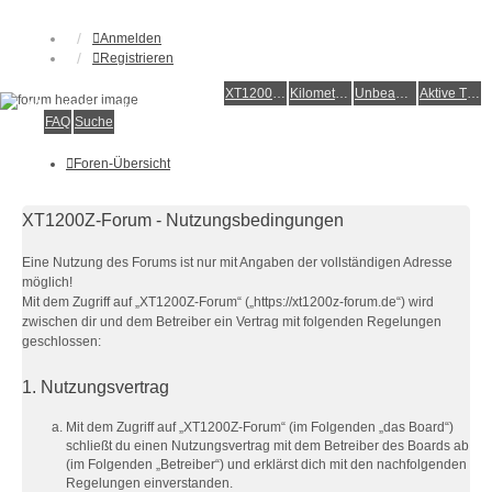
Anmelden
Registrieren
XT1200Z-Forum
XT1200Z-Wiki
Kilometerstatistik
Unbeantwortete Themen
Aktive Themen
Alles rund um die Yamaha XT1200Z Super Ténéré
FAQ
Suche
Foren-Übersicht
XT1200Z-Forum - Nutzungsbedingungen
Eine Nutzung des Forums ist nur mit Angaben der vollständigen Adresse
möglich!
Mit dem Zugriff auf „XT1200Z-Forum“ („https://xt1200z-forum.de“) wird
zwischen dir und dem Betreiber ein Vertrag mit folgenden Regelungen
geschlossen:
1. Nutzungsvertrag
Mit dem Zugriff auf „XT1200Z-Forum“ (im Folgenden „das Board“)
schließt du einen Nutzungsvertrag mit dem Betreiber des Boards ab
(im Folgenden „Betreiber“) und erklärst dich mit den nachfolgenden
Regelungen einverstanden.