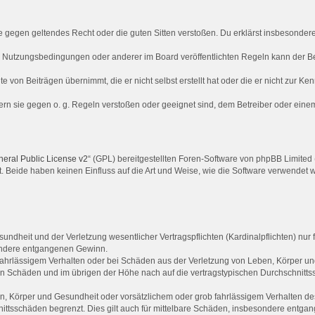
, die gegen geltendes Recht oder die guten Sitten verstoßen. Du erklärst insbesonde
e Nutzungsbedingungen oder anderer im Board veröffentlichten Regeln kann der B
te von Beiträgen übernimmt, die er nicht selbst erstellt hat oder die er nicht zur 
ern sie gegen o. g. Regeln verstoßen oder geeignet sind, dem Betreiber oder ein
ral Public License v2
“ (GPL) bereitgestellten Foren-Software von phpBB Limited 
t. Beide haben keinen Einfluss auf die Art und Weise, wie die Software verwendet
ndheit und der Verletzung wesentlicher Vertragspflichten (Kardinalpflichten) nur f
sondere entgangenen Gewinn.
fahrlässigem Verhalten oder bei Schäden aus der Verletzung von Leben, Körper und
ren Schäden und im übrigen der Höhe nach auf die vertragstypischen Durchschnittss
, Körper und Gesundheit oder vorsätzlichem oder grob fahrlässigem Verhalten des
ittsschäden begrenzt. Dies gilt auch für mittelbare Schäden, insbesondere entg