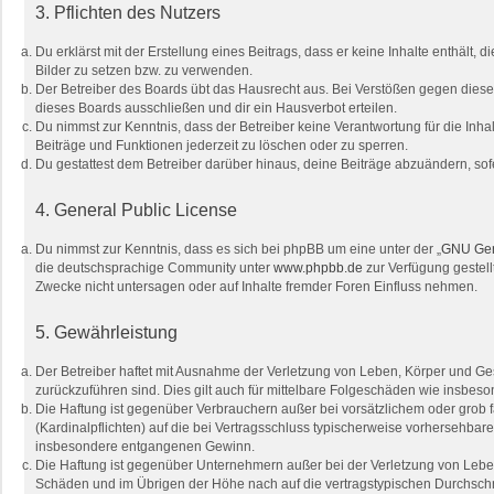
3. Pflichten des Nutzers
Du erklärst mit der Erstellung eines Beitrags, dass er keine Inhalte enthält
Bilder zu setzen bzw. zu verwenden.
Der Betreiber des Boards übt das Hausrecht aus. Bei Verstößen gegen dies
dieses Boards ausschließen und dir ein Hausverbot erteilen.
Du nimmst zur Kenntnis, dass der Betreiber keine Verantwortung für die Inhal
Beiträge und Funktionen jederzeit zu löschen oder zu sperren.
Du gestattest dem Betreiber darüber hinaus, deine Beiträge abzuändern, sof
4. General Public License
Du nimmst zur Kenntnis, dass es sich bei phpBB um eine unter der „
GNU Gene
die deutschsprachige Community unter
www.phpbb.de
zur Verfügung gestell
Zwecke nicht untersagen oder auf Inhalte fremder Foren Einfluss nehmen.
5. Gewährleistung
Der Betreiber haftet mit Ausnahme der Verletzung von Leben, Körper und Gesu
zurückzuführen sind. Dies gilt auch für mittelbare Folgeschäden wie insbe
Die Haftung ist gegenüber Verbrauchern außer bei vorsätzlichem oder grob 
(Kardinalpflichten) auf die bei Vertragsschluss typischerweise vorhersehba
insbesondere entgangenen Gewinn.
Die Haftung ist gegenüber Unternehmern außer bei der Verletzung von Leben
Schäden und im Übrigen der Höhe nach auf die vertragstypischen Durchschn