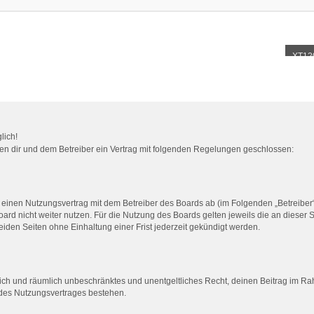
XT12
lich!
chen dir und dem Betreiber ein Vertrag mit folgenden Regelungen geschlossen:
u einen Nutzungsvertrag mit dem Betreiber des Boards ab (im Folgenden „Betreiber
ard nicht weiter nutzen. Für die Nutzung des Boards gelten jeweils die an dieser S
den Seiten ohne Einhaltung einer Frist jederzeit gekündigt werden.
eitlich und räumlich unbeschränktes und unentgeltliches Recht, deinen Beitrag im 
 des Nutzungsvertrages bestehen.