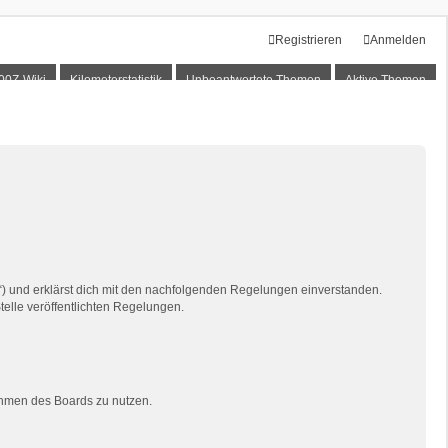
Registrieren
Anmelden
00Z-Wiki
Kilometerstatistik
Unbeantwortete Themen
Aktive Themen
“) und erklärst dich mit den nachfolgenden Regelungen einverstanden.
telle veröffentlichten Regelungen.
Rahmen des Boards zu nutzen.