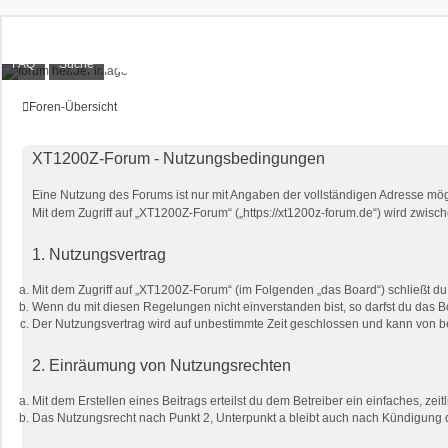
XT1200Z-Forum
FAQ
Suche
Alles rund um die Yamaha XT1200Z Super Ténéré
Foren-Übersicht
XT1200Z-Forum - Nutzungsbedingungen
Eine Nutzung des Forums ist nur mit Angaben der vollständigen Adresse mög
Mit dem Zugriff auf „XT1200Z-Forum“ („https://xt1200z-forum.de“) wird zwis
1. Nutzungsvertrag
Mit dem Zugriff auf „XT1200Z-Forum“ (im Folgenden „das Board“) schließt d
Wenn du mit diesen Regelungen nicht einverstanden bist, so darfst du das Bo
Der Nutzungsvertrag wird auf unbestimmte Zeit geschlossen und kann von bei
2. Einräumung von Nutzungsrechten
Mit dem Erstellen eines Beitrags erteilst du dem Betreiber ein einfaches, z
Das Nutzungsrecht nach Punkt 2, Unterpunkt a bleibt auch nach Kündigung