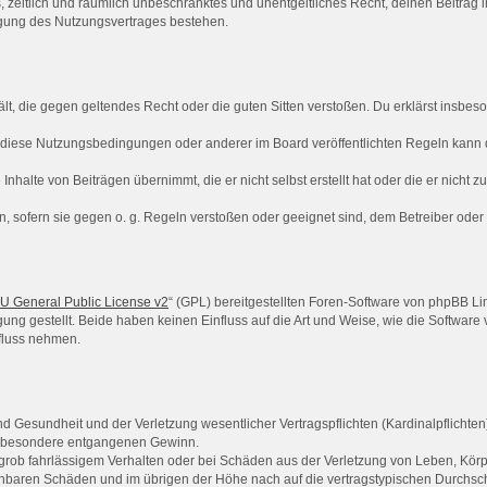
hes, zeitlich und räumlich unbeschränktes und unentgeltliches Recht, deinen Beitra
igung des Nutzungsvertrages bestehen.
thält, die gegen geltendes Recht oder die guten Sitten verstoßen. Du erklärst insbe
 diese Nutzungsbedingungen oder anderer im Board veröffentlichten Regeln kann 
Inhalte von Beiträgen übernimmt, die er nicht selbst erstellt hat oder die er nicht
n, sofern sie gegen o. g. Regeln verstoßen oder geeignet sind, dem Betreiber ode
 General Public License v2
“ (GPL) bereitgestellten Foren-Software von phpBB Lim
gung gestellt. Beide haben keinen Einfluss auf die Art und Weise, wie die Softwar
nfluss nehmen.
 Gesundheit und der Verletzung wesentlicher Vertragspflichten (Kardinalpflichten) 
 insbesondere entgangenen Gewinn.
grob fahrlässigem Verhalten oder bei Schäden aus der Verletzung von Leben, Körp
sehbaren Schäden und im übrigen der Höhe nach auf die vertragstypischen Durchsch