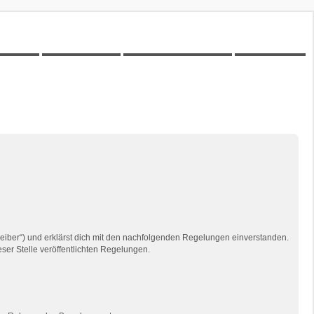
00Z-Wiki
Kilometerstatistik
Unbeantwortete Themen
Aktive Themen
reiber“) und erklärst dich mit den nachfolgenden Regelungen einverstanden.
eser Stelle veröffentlichten Regelungen.