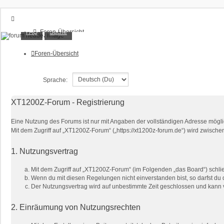
XT1200Z-Forum
FAQ
Suche
Foren-Übersicht
FAQ
Alles rund um die Yamaha XT1200Z Super Ténéré
Suche
Foren-Übersicht
Unbeantwortete Themen
Aktive Themen
Sprache:
Anmelden
XT1200Z-Forum - Registrierung
Eine Nutzung des Forums ist nur mit Angaben der vollständigen Adresse mögli
Mit dem Zugriff auf „XT1200Z-Forum“ („https://xt1200z-forum.de“) wird zwisch
1. Nutzungsvertrag
Mit dem Zugriff auf „XT1200Z-Forum“ (im Folgenden „das Board“) schli
Wenn du mit diesen Regelungen nicht einverstanden bist, so darfst du d
Der Nutzungsvertrag wird auf unbestimmte Zeit geschlossen und kann v
2. Einräumung von Nutzungsrechten