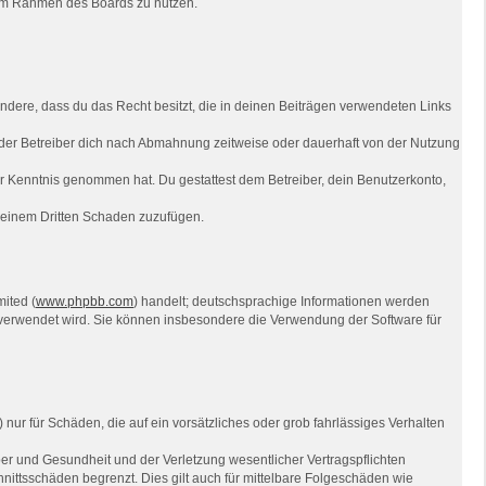
g im Rahmen des Boards zu nutzen.
sondere, dass du das Recht besitzt, die in deinen Beiträgen verwendeten Links
der Betreiber dich nach Abmahnung zeitweise oder dauerhaft von der Nutzung
 zur Kenntnis genommen hat. Du gestattest dem Betreiber, dein Benutzerkonto,
r einem Dritten Schaden zuzufügen.
ited (
www.phpbb.com
) handelt; deutschsprachige Informationen werden
e verwendet wird. Sie können insbesondere die Verwendung der Software für
nur für Schäden, die auf ein vorsätzliches oder grob fahrlässiges Verhalten
er und Gesundheit und der Verletzung wesentlicher Vertragspflichten
nittsschäden begrenzt. Dies gilt auch für mittelbare Folgeschäden wie