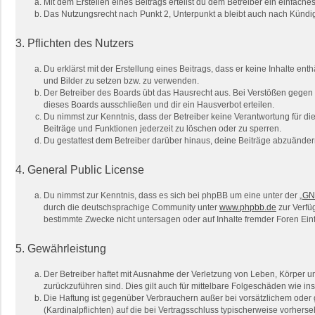
Mit dem Erstellen eines Beitrags erteilst du dem Betreiber ein einfac
Das Nutzungsrecht nach Punkt 2, Unterpunkt a bleibt auch nach Künd
3. Pflichten des Nutzers
Du erklärst mit der Erstellung eines Beitrags, dass er keine Inhalte en
und Bilder zu setzen bzw. zu verwenden.
Der Betreiber des Boards übt das Hausrecht aus. Bei Verstößen gegen
dieses Boards ausschließen und dir ein Hausverbot erteilen.
Du nimmst zur Kenntnis, dass der Betreiber keine Verantwortung für die 
Beiträge und Funktionen jederzeit zu löschen oder zu sperren.
Du gestattest dem Betreiber darüber hinaus, deine Beiträge abzuänder
4. General Public License
Du nimmst zur Kenntnis, dass es sich bei phpBB um eine unter der „
GNU
durch die deutschsprachige Community unter
www.phpbb.de
zur Verfü
bestimmte Zwecke nicht untersagen oder auf Inhalte fremder Foren Ei
5. Gewährleistung
Der Betreiber haftet mit Ausnahme der Verletzung von Leben, Körper und
zurückzuführen sind. Dies gilt auch für mittelbare Folgeschäden wie
Die Haftung ist gegenüber Verbrauchern außer bei vorsätzlichem oder 
(Kardinalpflichten) auf die bei Vertragsschluss typischerweise vorher