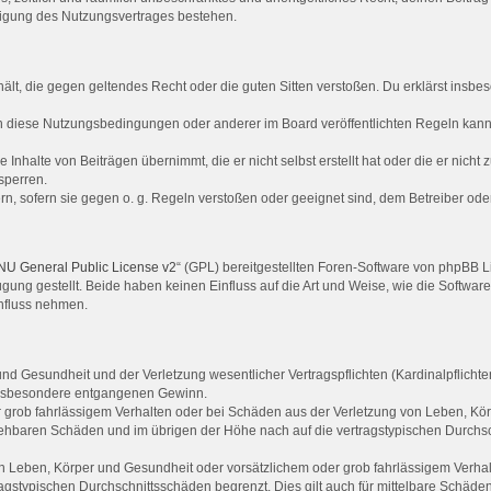
digung des Nutzungsvertrages bestehen.
nthält, die gegen geltendes Recht oder die guten Sitten verstoßen. Du erklärst ins
n diese Nutzungsbedingungen oder anderer im Board veröffentlichten Regeln kann
 Inhalte von Beiträgen übernimmt, die er nicht selbst erstellt hat oder die er nich
sperren.
rn, sofern sie gegen o. g. Regeln verstoßen oder geeignet sind, dem Betreiber od
U General Public License v2
“ (GPL) bereitgestellten Foren-Software von phpBB L
ügung gestellt. Beide haben keinen Einfluss auf die Art und Weise, wie die Softwa
influss nehmen.
d Gesundheit und der Verletzung wesentlicher Vertragspflichten (Kardinalpflichten)
e insbesondere entgangenen Gewinn.
 grob fahrlässigem Verhalten oder bei Schäden aus der Verletzung von Leben, Kör
rsehbaren Schäden und im übrigen der Höhe nach auf die vertragstypischen Durchsc
 Leben, Körper und Gesundheit oder vorsätzlichem oder grob fahrlässigem Verhalt
gstypischen Durchschnittsschäden begrenzt. Dies gilt auch für mittelbare Schäd