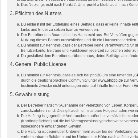
Das Nutzungsrecht nach Punkt 2, Unterpunkt a bleibt auch nach Kün
3. Pflichten des Nutzers
Du erklärst mit der Erstellung eines Beitrags, dass er keine Inhalte e
Links und Bilder zu setzen bzw. zu verwenden.
Der Betreiber des Boards übt das Hausrecht aus. Bei Verstößen gege
Nutzung dieses Boards ausschließen und dir ein Hausverbot erteilen.
Du nimmst zur Kenntnis, dass der Betreiber keine Verantwortung für die
Benutzerkonto, Beiträge und Funktionen jederzeit zu löschen oder zu 
Du gestattest dem Betreiber darüber hinaus, deine Beiträge abzuände
4. General Public License
Du nimmst zur Kenntnis, dass es sich bei phpBB um eine unter der „
GN
durch die deutschsprachige Community unter
www.phpbb.de
zur Verf
bestimmte Zwecke nicht untersagen oder auf Inhalte fremder Foren E
5. Gewährleistung
Der Betreiber haftet mit Ausnahme der Verletzung von Leben, Körper un
zurückzuführen sind. Dies gilt auch für mittelbare Folgeschäden wi
Die Haftung ist gegenüber Verbrauchern außer bei vorsätzlichem oder
(Kardinalpflichten) auf die bei Vertragsschluss typischerweise vorhe
insbesondere entgangenen Gewinn.
Die Haftung ist gegenüber Unternehmern außer bei der Verletzung von
vorhersehbaren Schäden und im Übrigen der Höhe nach auf die vertra