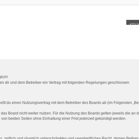
XT12
lich!
chen dir und dem Betreiber ein Vertrag mit folgenden Regelungen geschlossen:
ießt du einen Nutzungsvertrag mit dem Betreiber des Boards ab (im Folgenden „Be
das Board nicht weiter nutzen. Für die Nutzung des Boards gelten jeweils die an d
von beiden Seiten ohne Einhaltung einer Frist jederzeit gekündigt werden.
ches, zeitlich und räumlich unbeschränktes und unentgeltliches Recht, deinen Beit