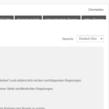
Anmelden
00Z-Wiki
Kilometerstatistik
Unbeantwortete Themen
Aktive Themen
Sprache:
treiber“) und erklärst dich mit den nachfolgenden Regelungen
ieser Stelle veröffentlichten Regelungen.
rag im Rahmen des Boards zu nutzen.