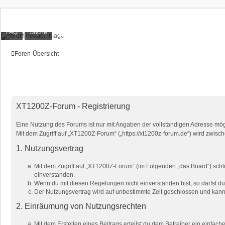
XT1200Z-Forum
FAQ
Suche
Alles rund um die Yamaha XT1200Z Super Ténéré
Foren-Übersicht
XT1200Z-Forum - Registrierung
Eine Nutzung des Forums ist nur mit Angaben der vollständigen Adresse mög
Mit dem Zugriff auf „XT1200Z-Forum“ („https://xt1200z-forum.de“) wird zwis
1. Nutzungsvertrag
Mit dem Zugriff auf „XT1200Z-Forum“ (im Folgenden „das Board“) schl
einverstanden.
Wenn du mit diesen Regelungen nicht einverstanden bist, so darfst du 
Der Nutzungsvertrag wird auf unbestimmte Zeit geschlossen und kann 
2. Einräumung von Nutzungsrechten
Mit dem Erstellen eines Beitrags erteilst du dem Betreiber ein einfa