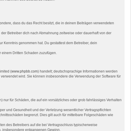
besondere, dass du das Recht besitzt, die in deinen Beiträgen verwendeten
 der Betreiber dich nach Abmahnung zeitweise oder dauerhaft von der
t zur Kenntnis genommen hat. Du gestattest dem Betreiber, dein
er einem Dritten Schaden zuzufügen.
imited (
www.phpbb.com
) handelt; deutschsprachige Informationen werden
re verwendet wird. Sie können insbesondere die Verwendung der Software für
 nur für Schäden, die auf ein vorsätzliches oder grob fahrlässiges Verhalten
per und Gesundheit und der Verletzung wesentlicher Vertragspflichten
hnittsschäden begrenzt. Dies gilt auch für mittelbare Folgeschäden wie
en des Betreibers auf die bei Vertragsschluss typischerweise
en, insbesondere entgangenen Gewinn.