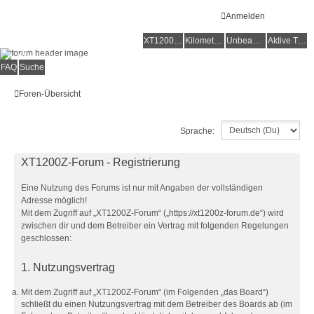
Anmelden
XT1200Z-Forum
XT1200Z-Wiki
Kilometerstatistik
Unbeantwortete Themen
Aktive Themen
Alles rund um die Yamaha XT1200Z Super Ténéré
FAQ
Suche
Foren-Übersicht
Sprache:
XT1200Z-Forum - Registrierung
Eine Nutzung des Forums ist nur mit Angaben der vollständigen
Adresse möglich!
Mit dem Zugriff auf „XT1200Z-Forum“ („https://xt1200z-forum.de“) wird
zwischen dir und dem Betreiber ein Vertrag mit folgenden Regelungen
geschlossen:
1. Nutzungsvertrag
Mit dem Zugriff auf „XT1200Z-Forum“ (im Folgenden „das Board“)
schließt du einen Nutzungsvertrag mit dem Betreiber des Boards ab (im