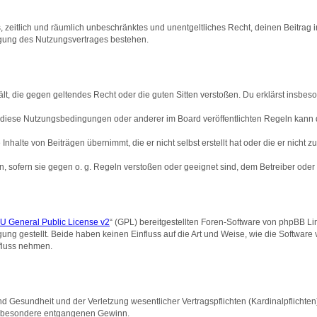
hes, zeitlich und räumlich unbeschränktes und unentgeltliches Recht, deinen Beitra
igung des Nutzungsvertrages bestehen.
thält, die gegen geltendes Recht oder die guten Sitten verstoßen. Du erklärst insbe
 diese Nutzungsbedingungen oder anderer im Board veröffentlichten Regeln kann 
Inhalte von Beiträgen übernimmt, die er nicht selbst erstellt hat oder die er nicht
n, sofern sie gegen o. g. Regeln verstoßen oder geeignet sind, dem Betreiber ode
 General Public License v2
“ (GPL) bereitgestellten Foren-Software von phpBB Lim
gung gestellt. Beide haben keinen Einfluss auf die Art und Weise, wie die Softwar
nfluss nehmen.
 Gesundheit und der Verletzung wesentlicher Vertragspflichten (Kardinalpflichten) 
 insbesondere entgangenen Gewinn.