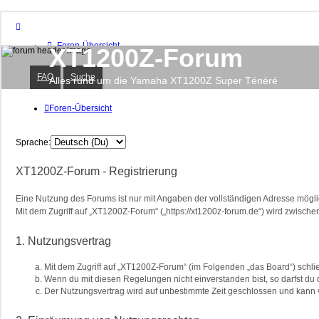
Foren-Übersicht
XT1200Z-Forum
FAQ
Suche
FAQ
Suche
Unbeantwortete Themen
Alles rund um die Yamaha XT1200Z Super Ténéré
Aktive Themen
Foren-Übersicht
Anmelden
Sprache:
XT1200Z-Forum - Registrierung
Eine Nutzung des Forums ist nur mit Angaben der vollständigen Adresse mögli
Mit dem Zugriff auf „XT1200Z-Forum“ („https://xt1200z-forum.de“) wird zwisch
1. Nutzungsvertrag
Mit dem Zugriff auf „XT1200Z-Forum“ (im Folgenden „das Board“) schli
Wenn du mit diesen Regelungen nicht einverstanden bist, so darfst du d
Der Nutzungsvertrag wird auf unbestimmte Zeit geschlossen und kann v