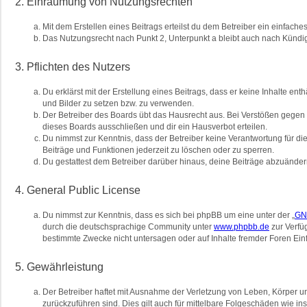
2. Einräumung von Nutzungsrechten
Mit dem Erstellen eines Beitrags erteilst du dem Betreiber ein einfac
Das Nutzungsrecht nach Punkt 2, Unterpunkt a bleibt auch nach Künd
3. Pflichten des Nutzers
Du erklärst mit der Erstellung eines Beitrags, dass er keine Inhalte en
und Bilder zu setzen bzw. zu verwenden.
Der Betreiber des Boards übt das Hausrecht aus. Bei Verstößen gegen
dieses Boards ausschließen und dir ein Hausverbot erteilen.
Du nimmst zur Kenntnis, dass der Betreiber keine Verantwortung für die 
Beiträge und Funktionen jederzeit zu löschen oder zu sperren.
Du gestattest dem Betreiber darüber hinaus, deine Beiträge abzuänder
4. General Public License
Du nimmst zur Kenntnis, dass es sich bei phpBB um eine unter der „
GNU
durch die deutschsprachige Community unter
www.phpbb.de
zur Verfü
bestimmte Zwecke nicht untersagen oder auf Inhalte fremder Foren Ei
5. Gewährleistung
Der Betreiber haftet mit Ausnahme der Verletzung von Leben, Körper und
zurückzuführen sind. Dies gilt auch für mittelbare Folgeschäden wie