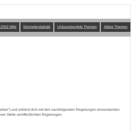
200Z-Wiki
Kilometerstatistik
Unbeantwortete Themen
Aktive Themen
reiber“) und erklärst dich mit den nachfolgenden Regelungen einverstanden.
eser Stelle veröffentlichten Regelungen.