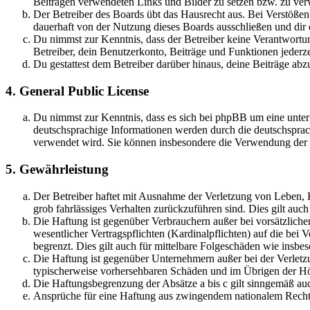
Beiträgen verwendeten Links und Bilder zu setzen bzw. zu ve
Der Betreiber des Boards übt das Hausrecht aus. Bei Verstöße
dauerhaft von der Nutzung dieses Boards ausschließen und dir e
Du nimmst zur Kenntnis, dass der Betreiber keine Verantwortung 
Betreiber, dein Benutzerkonto, Beiträge und Funktionen jederze
Du gestattest dem Betreiber darüber hinaus, deine Beiträge abz
4. General Public License
Du nimmst zur Kenntnis, dass es sich bei phpBB um eine unter
deutschsprachige Informationen werden durch die deutschspr
verwendet wird. Sie können insbesondere die Verwendung der S
5. Gewährleistung
Der Betreiber haftet mit Ausnahme der Verletzung von Leben, Kö
grob fahrlässiges Verhalten zurückzuführen sind. Dies gilt au
Die Haftung ist gegenüber Verbrauchern außer bei vorsätzlich
wesentlicher Vertragspflichten (Kardinalpflichten) auf die be
begrenzt. Dies gilt auch für mittelbare Folgeschäden wie ins
Die Haftung ist gegenüber Unternehmern außer bei der Verletzu
typischerweise vorhersehbaren Schäden und im Übrigen der Höh
Die Haftungsbegrenzung der Absätze a bis c gilt sinngemäß auc
Ansprüche für eine Haftung aus zwingendem nationalem Recht 