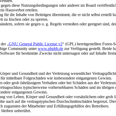
rwenden.
n gegen diese Nutzungsbedingungen oder anderer im Board veröffentli
in Hausverbot erteilen.
für die Inhalte von Beiträgen übernimmt, die er nicht selbst erstellt 
it zu löschen oder zu sperren.
uändern, sofern sie gegen o. g. Regeln verstoßen oder geeignet sind, 
 der „
GNU General Public License v2
“ (GPL) bereitgestellten Foren-
achige Community unter
www.phpbb.de
zur Verfügung gestellt. Beide h
oftware für bestimmte Zwecke nicht untersagen oder auf Inhalte frem
rper und Gesundheit und der Verletzung wesentlicher Vertragspflichten
ch für mittelbare Folgeschäden wie insbesondere entgangenen Gewinn.
em oder grob fahrlässigem Verhalten oder bei Schäden aus der Verletz
i Vertragsschluss typischerweise vorhersehbaren Schäden und im übrigen
besondere entgangenen Gewinn.
ng von Leben, Körper und Gesundheit oder vorsätzlichem oder grob fah
e nach auf die vertragstypischen Durchschnittsschäden begrenzt. Dies
h zugunsten der Mitarbeiter und Erfüllungsgehilfen des Betreibers.
bleiben unberührt.