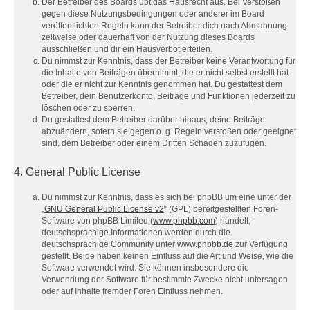
Der Betreiber des Boards übt das Hausrecht aus. Bei Verstößen
gegen diese Nutzungsbedingungen oder anderer im Board
veröffentlichten Regeln kann der Betreiber dich nach Abmahnung
zeitweise oder dauerhaft von der Nutzung dieses Boards
ausschließen und dir ein Hausverbot erteilen.
Du nimmst zur Kenntnis, dass der Betreiber keine Verantwortung für
die Inhalte von Beiträgen übernimmt, die er nicht selbst erstellt hat
oder die er nicht zur Kenntnis genommen hat. Du gestattest dem
Betreiber, dein Benutzerkonto, Beiträge und Funktionen jederzeit zu
löschen oder zu sperren.
Du gestattest dem Betreiber darüber hinaus, deine Beiträge
abzuändern, sofern sie gegen o. g. Regeln verstoßen oder geeignet
sind, dem Betreiber oder einem Dritten Schaden zuzufügen.
4. General Public License
Du nimmst zur Kenntnis, dass es sich bei phpBB um eine unter der
„
GNU General Public License v2
“ (GPL) bereitgestellten Foren-
Software von phpBB Limited (
www.phpbb.com
) handelt;
deutschsprachige Informationen werden durch die
deutschsprachige Community unter
www.phpbb.de
zur Verfügung
gestellt. Beide haben keinen Einfluss auf die Art und Weise, wie die
Software verwendet wird. Sie können insbesondere die
Verwendung der Software für bestimmte Zwecke nicht untersagen
oder auf Inhalte fremder Foren Einfluss nehmen.