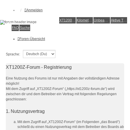
Anmelden
XT1200Z-Forum
XT1200Z-Wiki
Kilometerstatistik
Unbeantwortete Themen
Aktive Themen
Alles rund um die Yamaha XT1200Z Super Ténéré
FAQ
Suche
Foren-Übersicht
Sprache:
XT1200Z-Forum - Registrierung
Eine Nutzung des Forums ist nur mit Angaben der vollständigen Adresse
möglich!
Mit dem Zugriff auf „XT1200Z-Forum“ („https://xt1200z-forum.de“) wird
zwischen dir und dem Betreiber ein Vertrag mit folgenden Regelungen
geschlossen:
1. Nutzungsvertrag
Mit dem Zugriff auf „XT1200Z-Forum“ (im Folgenden „das Board“)
schließt du einen Nutzungsvertrag mit dem Betreiber des Boards ab