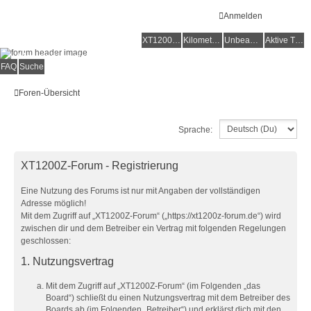
Anmelden
XT1200Z-Forum
XT1200Z-Wiki
Kilometerstatistik
Unbeantwortete Themen
Aktive Themen
Alles rund um die Yamaha XT1200Z Super Ténéré
FAQ
Suche
Foren-Übersicht
Sprache:
XT1200Z-Forum - Registrierung
Eine Nutzung des Forums ist nur mit Angaben der vollständigen
Adresse möglich!
Mit dem Zugriff auf „XT1200Z-Forum“ („https://xt1200z-forum.de“) wird
zwischen dir und dem Betreiber ein Vertrag mit folgenden Regelungen
geschlossen:
1. Nutzungsvertrag
Mit dem Zugriff auf „XT1200Z-Forum“ (im Folgenden „das
Board“) schließt du einen Nutzungsvertrag mit dem Betreiber des
Boards ab (im Folgenden „Betreiber“) und erklärst dich mit den