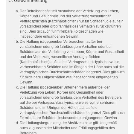
5. Gewährleistung
Der Betreiber haftet mit Ausnahme der Verletzung von Leben,
Körper und Gesundheit und der Verletzung wesentlicher
Vertragspflichten (Kardinalpflichten) nur für Schäden, die auf ein
vorsätzliches oder grob fahrlässiges Verhalten zurückzuführen
sind. Dies gilt auch für mittelbare Folgeschäden wie
insbesondere entgangenen Gewinn.
Die Haftung ist gegenüber Verbrauchern außer bei
vorsätzlichem oder grob fahrlässigem Verhalten oder bei
Schäden aus der Verletzung von Leben, Körper und Gesundheit
und der Verletzung wesentlicher Vertragspflichten
(Kardinalpflichten) auf die bei Vertragsschluss typischerweise
vorhersehbaren Schäden und im übrigen der Höhe nach auf die
vertragstypischen Durchschnittsschäden begrenzt. Dies gilt auch
für mittelbare Folgeschäden wie insbesondere entgangenen
Gewinn.
Die Haftung ist gegenüber Unternehmern außer bei der
Verletzung von Leben, Körper und Gesundheit oder
vorsätzlichem oder grob fahrlässigem Verhalten des Betreibers
auf die bei Vertragsschluss typischerweise vorhersehbaren
Schäden und im Übrigen der Höhe nach auf die
vertragstypischen Durchschnittsschäden begrenzt. Dies gilt auch
für mittelbare Schäden, insbesondere entgangenen Gewinn.
Die Haftungsbegrenzung der Absätze a bis c gilt sinngemäß
auch zugunsten der Mitarbeiter und Erfüllungsgehilfen des
Betreibers.