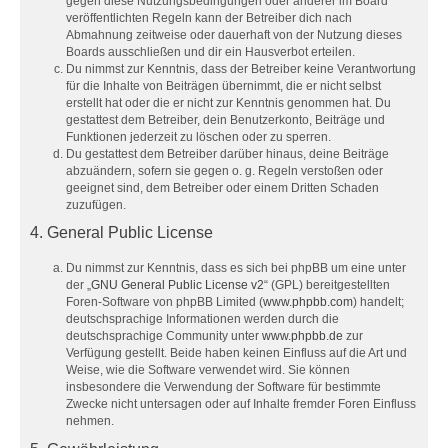
gegen diese Nutzungsbedingungen oder anderer im Board
veröffentlichten Regeln kann der Betreiber dich nach
Abmahnung zeitweise oder dauerhaft von der Nutzung dieses
Boards ausschließen und dir ein Hausverbot erteilen.
Du nimmst zur Kenntnis, dass der Betreiber keine Verantwortung
für die Inhalte von Beiträgen übernimmt, die er nicht selbst
erstellt hat oder die er nicht zur Kenntnis genommen hat. Du
gestattest dem Betreiber, dein Benutzerkonto, Beiträge und
Funktionen jederzeit zu löschen oder zu sperren.
Du gestattest dem Betreiber darüber hinaus, deine Beiträge
abzuändern, sofern sie gegen o. g. Regeln verstoßen oder
geeignet sind, dem Betreiber oder einem Dritten Schaden
zuzufügen.
4. General Public License
Du nimmst zur Kenntnis, dass es sich bei phpBB um eine unter
der „
GNU General Public License v2
“ (GPL) bereitgestellten
Foren-Software von phpBB Limited (
www.phpbb.com
) handelt;
deutschsprachige Informationen werden durch die
deutschsprachige Community unter
www.phpbb.de
zur
Verfügung gestellt. Beide haben keinen Einfluss auf die Art und
Weise, wie die Software verwendet wird. Sie können
insbesondere die Verwendung der Software für bestimmte
Zwecke nicht untersagen oder auf Inhalte fremder Foren Einfluss
nehmen.