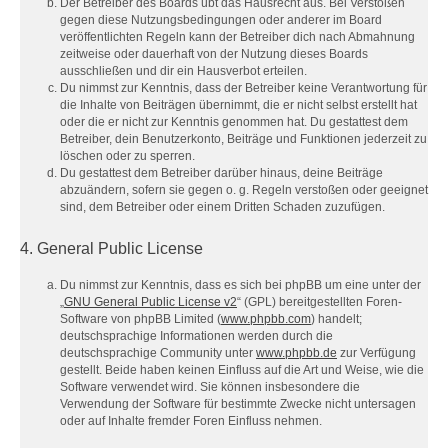
Der Betreiber des Boards übt das Hausrecht aus. Bei Verstößen
gegen diese Nutzungsbedingungen oder anderer im Board
veröffentlichten Regeln kann der Betreiber dich nach Abmahnung
zeitweise oder dauerhaft von der Nutzung dieses Boards
ausschließen und dir ein Hausverbot erteilen.
Du nimmst zur Kenntnis, dass der Betreiber keine Verantwortung für
die Inhalte von Beiträgen übernimmt, die er nicht selbst erstellt hat
oder die er nicht zur Kenntnis genommen hat. Du gestattest dem
Betreiber, dein Benutzerkonto, Beiträge und Funktionen jederzeit zu
löschen oder zu sperren.
Du gestattest dem Betreiber darüber hinaus, deine Beiträge
abzuändern, sofern sie gegen o. g. Regeln verstoßen oder geeignet
sind, dem Betreiber oder einem Dritten Schaden zuzufügen.
4. General Public License
Du nimmst zur Kenntnis, dass es sich bei phpBB um eine unter der
„
GNU General Public License v2
“ (GPL) bereitgestellten Foren-
Software von phpBB Limited (
www.phpbb.com
) handelt;
deutschsprachige Informationen werden durch die
deutschsprachige Community unter
www.phpbb.de
zur Verfügung
gestellt. Beide haben keinen Einfluss auf die Art und Weise, wie die
Software verwendet wird. Sie können insbesondere die
Verwendung der Software für bestimmte Zwecke nicht untersagen
oder auf Inhalte fremder Foren Einfluss nehmen.