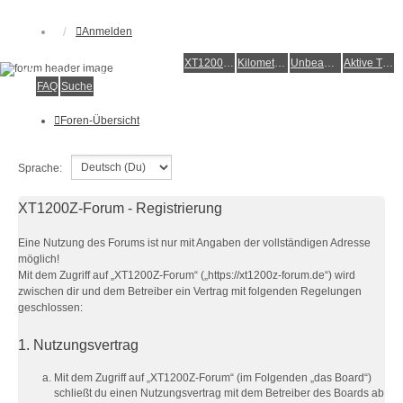
Anmelden
XT1200Z-Forum
XT1200Z-Wiki
Kilometerstatistik
Unbeantwortete Themen
Aktive Themen
Alles rund um die Yamaha XT1200Z Super Ténéré
FAQ
Suche
Foren-Übersicht
Sprache:
XT1200Z-Forum - Registrierung
Eine Nutzung des Forums ist nur mit Angaben der vollständigen Adresse
möglich!
Mit dem Zugriff auf „XT1200Z-Forum“ („https://xt1200z-forum.de“) wird
zwischen dir und dem Betreiber ein Vertrag mit folgenden Regelungen
geschlossen:
1. Nutzungsvertrag
Mit dem Zugriff auf „XT1200Z-Forum“ (im Folgenden „das Board“)
schließt du einen Nutzungsvertrag mit dem Betreiber des Boards ab