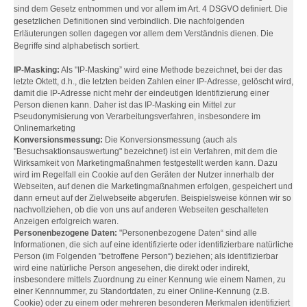
sind dem Gesetz entnommen und vor allem im Art. 4 DSGVO definiert. Die
gesetzlichen Definitionen sind verbindlich. Die nachfolgenden
Erläuterungen sollen dagegen vor allem dem Verständnis dienen. Die
Begriffe sind alphabetisch sortiert.
IP-Masking:
Als "IP-Masking” wird eine Methode bezeichnet, bei der das
letzte Oktett, d.h., die letzten beiden Zahlen einer IP-Adresse, gelöscht wird,
damit die IP-Adresse nicht mehr der eindeutigen Identifizierung einer
Person dienen kann. Daher ist das IP-Masking ein Mittel zur
Pseudonymisierung von Verarbeitungsverfahren, insbesondere im
Onlinemarketing
Konversionsmessung:
Die Konversionsmessung (auch als
"Besuchsaktionsauswertung" bezeichnet) ist ein Verfahren, mit dem die
Wirksamkeit von Marketingmaßnahmen festgestellt werden kann. Dazu
wird im Regelfall ein Cookie auf den Geräten der Nutzer innerhalb der
Webseiten, auf denen die Marketingmaßnahmen erfolgen, gespeichert und
dann erneut auf der Zielwebseite abgerufen. Beispielsweise können wir so
nachvollziehen, ob die von uns auf anderen Webseiten geschalteten
Anzeigen erfolgreich waren.
Personenbezogene Daten:
"Personenbezogene Daten“ sind alle
Informationen, die sich auf eine identifizierte oder identifizierbare natürliche
Person (im Folgenden "betroffene Person“) beziehen; als identifizierbar
wird eine natürliche Person angesehen, die direkt oder indirekt,
insbesondere mittels Zuordnung zu einer Kennung wie einem Namen, zu
einer Kennnummer, zu Standortdaten, zu einer Online-Kennung (z.B.
Cookie) oder zu einem oder mehreren besonderen Merkmalen identifiziert