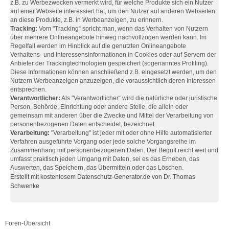
z.B. zu Werbezwecken vermerkt wird, für welche Produkte sich ein Nutzer
auf einer Webseite interessiert hat, um den Nutzer auf anderen Webseiten
an diese Produkte, z.B. in Werbeanzeigen, zu erinnern.
Tracking:
Vom "Tracking“ spricht man, wenn das Verhalten von Nutzern
über mehrere Onlineangebote hinweg nachvollzogen werden kann. Im
Regelfall werden im Hinblick auf die genutzten Onlineangebote
Verhaltens- und Interessensinformationen in Cookies oder auf Servern der
Anbieter der Trackingtechnologien gespeichert (sogenanntes Profiling).
Diese Informationen können anschließend z.B. eingesetzt werden, um den
Nutzern Werbeanzeigen anzuzeigen, die voraussichtlich deren Interessen
entsprechen.
Verantwortlicher:
Als "Verantwortlicher“ wird die natürliche oder juristische
Person, Behörde, Einrichtung oder andere Stelle, die allein oder
gemeinsam mit anderen über die Zwecke und Mittel der Verarbeitung von
personenbezogenen Daten entscheidet, bezeichnet.
Verarbeitung:
"Verarbeitung" ist jeder mit oder ohne Hilfe automatisierter
Verfahren ausgeführte Vorgang oder jede solche Vorgangsreihe im
Zusammenhang mit personenbezogenen Daten. Der Begriff reicht weit und
umfasst praktisch jeden Umgang mit Daten, sei es das Erheben, das
Auswerten, das Speichern, das Übermitteln oder das Löschen.
Erstellt mit kostenlosem Datenschutz-Generator.de von Dr. Thomas
Schwenke
Foren-Übersicht