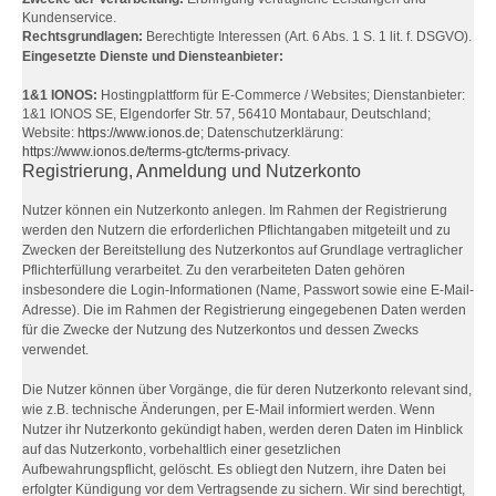
Kundenservice.
Rechtsgrundlagen:
Berechtigte Interessen (Art. 6 Abs. 1 S. 1 lit. f. DSGVO).
Eingesetzte Dienste und Diensteanbieter:
1&1 IONOS:
Hostingplattform für E-Commerce / Websites; Dienstanbieter:
1&1 IONOS SE, Elgendorfer Str. 57, 56410 Montabaur, Deutschland;
Website:
https://www.ionos.de
; Datenschutzerklärung:
https://www.ionos.de/terms-gtc/terms-privacy
.
Registrierung, Anmeldung und Nutzerkonto
Nutzer können ein Nutzerkonto anlegen. Im Rahmen der Registrierung
werden den Nutzern die erforderlichen Pflichtangaben mitgeteilt und zu
Zwecken der Bereitstellung des Nutzerkontos auf Grundlage vertraglicher
Pflichterfüllung verarbeitet. Zu den verarbeiteten Daten gehören
insbesondere die Login-Informationen (Name, Passwort sowie eine E-Mail-
Adresse). Die im Rahmen der Registrierung eingegebenen Daten werden
für die Zwecke der Nutzung des Nutzerkontos und dessen Zwecks
verwendet.
Die Nutzer können über Vorgänge, die für deren Nutzerkonto relevant sind,
wie z.B. technische Änderungen, per E-Mail informiert werden. Wenn
Nutzer ihr Nutzerkonto gekündigt haben, werden deren Daten im Hinblick
auf das Nutzerkonto, vorbehaltlich einer gesetzlichen
Aufbewahrungspflicht, gelöscht. Es obliegt den Nutzern, ihre Daten bei
erfolgter Kündigung vor dem Vertragsende zu sichern. Wir sind berechtigt,