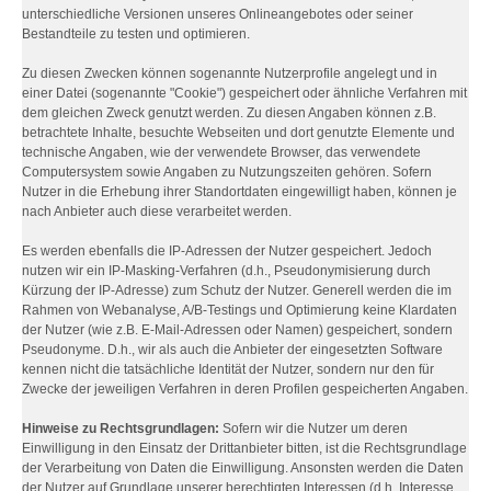
unterschiedliche Versionen unseres Onlineangebotes oder seiner
Bestandteile zu testen und optimieren.
Zu diesen Zwecken können sogenannte Nutzerprofile angelegt und in
einer Datei (sogenannte "Cookie") gespeichert oder ähnliche Verfahren mit
dem gleichen Zweck genutzt werden. Zu diesen Angaben können z.B.
betrachtete Inhalte, besuchte Webseiten und dort genutzte Elemente und
technische Angaben, wie der verwendete Browser, das verwendete
Computersystem sowie Angaben zu Nutzungszeiten gehören. Sofern
Nutzer in die Erhebung ihrer Standortdaten eingewilligt haben, können je
nach Anbieter auch diese verarbeitet werden.
Es werden ebenfalls die IP-Adressen der Nutzer gespeichert. Jedoch
nutzen wir ein IP-Masking-Verfahren (d.h., Pseudonymisierung durch
Kürzung der IP-Adresse) zum Schutz der Nutzer. Generell werden die im
Rahmen von Webanalyse, A/B-Testings und Optimierung keine Klardaten
der Nutzer (wie z.B. E-Mail-Adressen oder Namen) gespeichert, sondern
Pseudonyme. D.h., wir als auch die Anbieter der eingesetzten Software
kennen nicht die tatsächliche Identität der Nutzer, sondern nur den für
Zwecke der jeweiligen Verfahren in deren Profilen gespeicherten Angaben.
Hinweise zu Rechtsgrundlagen:
Sofern wir die Nutzer um deren
Einwilligung in den Einsatz der Drittanbieter bitten, ist die Rechtsgrundlage
der Verarbeitung von Daten die Einwilligung. Ansonsten werden die Daten
der Nutzer auf Grundlage unserer berechtigten Interessen (d.h. Interesse