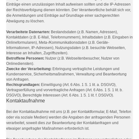
Einträge einen unzulässigen Inhalt aufweisen sollten und die IP-Adressen
der Rechtsverfolgung dienen könnten. Der Verantwortliche behält sich vor,
die Anmeldungen und Einträge auf Grundlage einer sachgerechten
Abwägung zu löschen.
Verarbeitete Datenarten:
Bestandsdaten (z.B. Namen, Adressen),
Kontaktdaten (z.B. E-Mail, Telefonnummern), Inhaltsdaten (z.B. Eingaben in
Onlineformularen), Meta-/Kommunikationsdaten (z.B. Geräte-
Informationen, IP-Adressen), Nutzungsdaten (z.B. besuchte Webseiten,
Interesse an Inhalten, Zugriffszeiten).
Betroffene Personen:
Nutzer (z.B. Webseitenbesucher, Nutzer von
Onlinediensten).
Zwecke der Verarbeitung:
Erbringung vertragliche Leistungen und
Kundenservice, Sicherheitsmaßnahmen, Verwaltung und Beantwortung
von Anfragen.
Rechtsgrundlagen:
Einwilligung (Art. 6 Abs. 1 S. 1 lit. a. DSGVO),
Vertragserfüllung und vorvertragliche Anfragen (Art. 6 Abs. 1 S. 1 lit. b.
DSGVO), Berechtigte Interessen (Art. 6 Abs. 1 S. 1 lit. f. DSGVO).
Kontaktaufnahme
Bei der Kontaktaufnahme mit uns (z.B. per Kontaktformular, E-Mail, Telefon
oder via soziale Medien) werden die Angaben der anfragenden Personen
verarbeitet, soweit dies zur Beantwortung der Kontaktanfragen und
etwaiger angefragter Maßnahmen erforderlich ist.