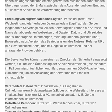
denen sie abgesendet und empfangen werden. Wir können daher für den
Übertragungsweg der E-Mails zwischen dem Absender und dem Empfang
auf unserem Server keine Verantwortung übernehmen.
Erhebung von Zugriffsdaten und Logfiles
: Wir selbst (bzw. unser
Webhostinganbieter) erheben Daten zu jedem Zugriff auf den Server
(sogenannte Serverlogfiles). Zu den Serverlogfiles können die Adresse und
Name der abgerufenen Webseiten und Dateien, Datum und Uhrzeit des
Abrufs, übertragene Datenmengen, Meldung über erfolgreichen Abruf,
Browsertyp nebst Version, das Betriebssystem des Nutzers, Referrer URL
(die zuvor besuchte Seite) und im Regelfall IP-Adressen und der
anfragende Provider gehören.
Die Serverlogfiles können zum einen zu Zwecken der Sicherheit eingesetzt
werden, z.B., um eine Überlastung der Server zu vermeiden (insbesondere
im Fall von missbräuchlichen Angriffen, sogenannten DDoS-Attacken) und
zum anderen, um die Auslastung der Server und ihre Stabilität
sicherzustellen.
Verarbeitete Datenarten:
Inhaltsdaten (z.B. Eingaben in
Onlineformularen), Nutzungsdaten (z.B. besuchte Webseiten, Interesse an
Inhalten, Zugriffszeiten), Meta-/Kommunikationsdaten (z.B. Geräte-
Informationen, IP-Adressen).
Betroffene Personen:
Nutzer (z.B. Webseitenbesucher, Nutzer von
Onlinediensten).
Zwecke der Verarbeitung:
Erbringung vertragliche Leistungen und