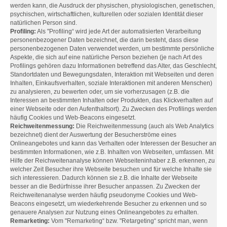
werden kann, die Ausdruck der physischen, physiologischen, genetischen,
psychischen, wirtschaftlichen, kulturellen oder sozialen Identität dieser
natürlichen Person sind.
Profiling:
Als "Profiling“ wird jede Art der automatisierten Verarbeitung
personenbezogener Daten bezeichnet, die darin besteht, dass diese
personenbezogenen Daten verwendet werden, um bestimmte persönliche
Aspekte, die sich auf eine natürliche Person beziehen (je nach Art des
Profilings gehören dazu Informationen betreffend das Alter, das Geschlecht,
Standortdaten und Bewegungsdaten, Interaktion mit Webseiten und deren
Inhalten, Einkaufsverhalten, soziale Interaktionen mit anderen Menschen)
zu analysieren, zu bewerten oder, um sie vorherzusagen (z.B. die
Interessen an bestimmten Inhalten oder Produkten, das Klickverhalten auf
einer Webseite oder den Aufenthaltsort). Zu Zwecken des Profilings werden
häufig Cookies und Web-Beacons eingesetzt.
Reichweitenmessung:
Die Reichweitenmessung (auch als Web Analytics
bezeichnet) dient der Auswertung der Besucherströme eines
Onlineangebotes und kann das Verhalten oder Interessen der Besucher an
bestimmten Informationen, wie z.B. Inhalten von Webseiten, umfassen. Mit
Hilfe der Reichweitenanalyse können Webseiteninhaber z.B. erkennen, zu
welcher Zeit Besucher ihre Webseite besuchen und für welche Inhalte sie
sich interessieren. Dadurch können sie z.B. die Inhalte der Webseite
besser an die Bedürfnisse ihrer Besucher anpassen. Zu Zwecken der
Reichweitenanalyse werden häufig pseudonyme Cookies und Web-
Beacons eingesetzt, um wiederkehrende Besucher zu erkennen und so
genauere Analysen zur Nutzung eines Onlineangebotes zu erhalten.
Remarketing:
Vom "Remarketing“ bzw. "Retargeting“ spricht man, wenn