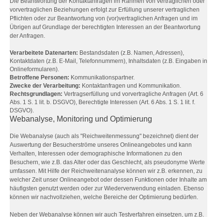
Die Beantwortung der Kontaktanfragen im Rahmen von vertraglichen oder
vorvertraglichen Beziehungen erfolgt zur Erfüllung unserer vertraglichen
Pflichten oder zur Beantwortung von (vor)vertraglichen Anfragen und im
Übrigen auf Grundlage der berechtigten Interessen an der Beantwortung
der Anfragen.
Verarbeitete Datenarten:
Bestandsdaten (z.B. Namen, Adressen),
Kontaktdaten (z.B. E-Mail, Telefonnummern), Inhaltsdaten (z.B. Eingaben in
Onlineformularen).
Betroffene Personen:
Kommunikationspartner.
Zwecke der Verarbeitung:
Kontaktanfragen und Kommunikation.
Rechtsgrundlagen:
Vertragserfüllung und vorvertragliche Anfragen (Art. 6
Abs. 1 S. 1 lit. b. DSGVO), Berechtigte Interessen (Art. 6 Abs. 1 S. 1 lit. f.
DSGVO).
Webanalyse, Monitoring und Optimierung
Die Webanalyse (auch als "Reichweitenmessung" bezeichnet) dient der
Auswertung der Besucherströme unseres Onlineangebotes und kann
Verhalten, Interessen oder demographische Informationen zu den
Besuchern, wie z.B. das Alter oder das Geschlecht, als pseudonyme Werte
umfassen. Mit Hilfe der Reichweitenanalyse können wir z.B. erkennen, zu
welcher Zeit unser Onlineangebot oder dessen Funktionen oder Inhalte am
häufigsten genutzt werden oder zur Wiederverwendung einladen. Ebenso
können wir nachvollziehen, welche Bereiche der Optimierung bedürfen.
Neben der Webanalyse können wir auch Testverfahren einsetzen, um z.B.