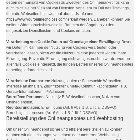
gegen den Einsatz von Cookies zu Zwecken des Onlinemarketings kann
auch mittels einer Vielzahl von Diensten, vor allem im Fall des Trackings,
über die Webseiten
https://optout.aboutads.info
und
https://www.youronlinechoices.com/
erklärt werden. Daneben können Sie
weitere Widerspruchshinweise im Rahmen der Angaben zu den
eingesetzten Dienstleistern und Cookies erhalten.
Verarbeitung von Cookie-Daten auf Grundlage einer Einwilligung
: Bevor
wir Daten im Rahmen der Nutzung von Cookies verarbeiten oder
verarbeiten lassen, bitten wir die Nutzer um eine jederzeit widerrufbare
Einwilligung. Bevor die Einwilligung nicht ausgesprochen wurde, werden
allenfalls Cookies eingesetzt, die für den Betrieb unseres Onlineangebotes
unbedingt erforderlich sind.
Verarbeitete Datenarten:
Nutzungsdaten (z.B. besuchte Webseiten,
Interesse an Inhalten, Zugriffszeiten), Meta-/Kommunikationsdaten (z.B.
Geräte-Informationen, IP-Adressen).
Betroffene Personen:
Nutzer (z.B. Webseitenbesucher, Nutzer von
Onlinediensten).
Rechtsgrundlagen:
Einwilligung (Art. 6 Abs. 1 S. 1 lit. a. DSGVO),
Berechtigte Interessen (Art. 6 Abs. 1 S. 1 lit. f. DSGVO).
Bereitstellung des Onlineangebotes und Webhosting
Um unser Onlineangebot sicher und effizient bereitstellen zu können,
nehmen wir die Leistungen von einem oder mehreren Webhosting-