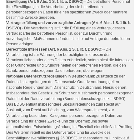
Einwilligung (Art. 6 Abs. 1 S. 1 lit. a. DSGVO)
- Die betroffene Person hat
ihre Einwilligung in die Verarbeitung der sie betreffenden
personenbezogenen Daten für einen spezifischen Zweck oder mehrere
bestimmte Zwecke gegeben.
Vertragserfüllung und vorvertragliche Anfragen (Art. 6 Abs. 1 S. 1 lit. b.
DSGVO)
- Die Verarbeitung ist für die Erfüllung eines Vertrags, dessen
Vertragspartei die betroffene Person ist, oder zur Durchführung
vorvertraglicher Maßnahmen erforderlich, die auf Anfrage der betroffenen
Person erfolgen.
Berechtigte Interessen (Art. 6 Abs. 1 S. 1 lit. f. DSGVO)
- Die
Verarbeitung ist zur Wahrung der berechtigten Interessen des
Verantwortlichen oder eines Dritten erforderlich, sofern nicht die Interessen
oder Grundrechte und Grundfreiheiten der betroffenen Person, die den
Schutz personenbezogener Daten erfordern, überwiegen.
Nationale Datenschutzregelungen in Deutschland
: Zusätzlich zu den
Datenschutzregelungen der Datenschutz-Grundverordnung gelten
nationale Regelungen zum Datenschutz in Deutschland. Hierzu gehört
insbesondere das Gesetz zum Schutz vor Missbrauch personenbezogener
Daten bei der Datenverarbeitung (Bundesdatenschutzgesetz – BDSG).
Das BDSG enthält insbesondere Spezialregelungen zum Recht auf
Auskunft, zum Recht auf Löschung, zum Widerspruchsrecht, zur
Verarbeitung besonderer Kategorien personenbezogener Daten, zur
Verarbeitung für andere Zwecke und zur Übermittlung sowie
automatisierten Entscheidungsfindung im Einzelfall einschließlich Profiling.
Des Weiteren regelt es die Datenverarbeitung für Zwecke des
Beschäftigungsverhältnisses (§ 26 BDSG), insbesondere im Hinblick auf