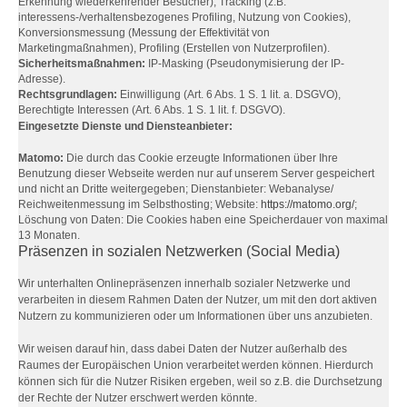
Erkennung wiederkehrender Besucher), Tracking (z.B.
interessens-/verhaltensbezogenes Profiling, Nutzung von Cookies),
Konversionsmessung (Messung der Effektivität von
Marketingmaßnahmen), Profiling (Erstellen von Nutzerprofilen).
Sicherheitsmaßnahmen:
IP-Masking (Pseudonymisierung der IP-
Adresse).
Rechtsgrundlagen:
Einwilligung (Art. 6 Abs. 1 S. 1 lit. a. DSGVO),
Berechtigte Interessen (Art. 6 Abs. 1 S. 1 lit. f. DSGVO).
Eingesetzte Dienste und Diensteanbieter:
Matomo:
Die durch das Cookie erzeugte Informationen über Ihre
Benutzung dieser Webseite werden nur auf unserem Server gespeichert
und nicht an Dritte weitergegeben; Dienstanbieter: Webanalyse/
Reichweitenmessung im Selbsthosting; Website:
https://matomo.org/
;
Löschung von Daten: Die Cookies haben eine Speicherdauer von maximal
13 Monaten.
Präsenzen in sozialen Netzwerken (Social Media)
Wir unterhalten Onlinepräsenzen innerhalb sozialer Netzwerke und
verarbeiten in diesem Rahmen Daten der Nutzer, um mit den dort aktiven
Nutzern zu kommunizieren oder um Informationen über uns anzubieten.
Wir weisen darauf hin, dass dabei Daten der Nutzer außerhalb des
Raumes der Europäischen Union verarbeitet werden können. Hierdurch
können sich für die Nutzer Risiken ergeben, weil so z.B. die Durchsetzung
der Rechte der Nutzer erschwert werden könnte.