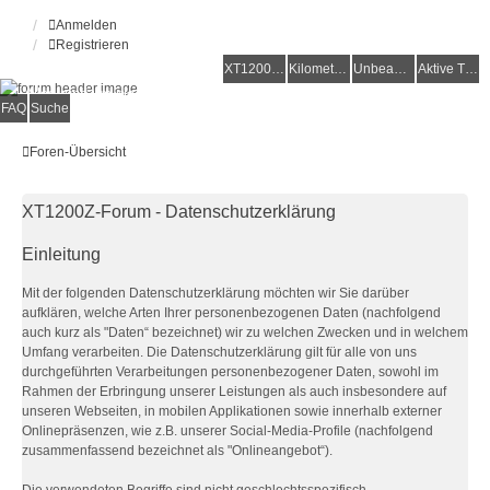
Anmelden
Registrieren
XT1200Z-Forum
XT1200Z-Wiki
Kilometerstatistik
Unbeantwortete Themen
Aktive Themen
Alles rund um die Yamaha XT1200Z Super Ténéré
FAQ
Suche
Foren-Übersicht
XT1200Z-Forum - Datenschutzerklärung
Einleitung
Mit der folgenden Datenschutzerklärung möchten wir Sie darüber
aufklären, welche Arten Ihrer personenbezogenen Daten (nachfolgend
auch kurz als "Daten“ bezeichnet) wir zu welchen Zwecken und in welchem
Umfang verarbeiten. Die Datenschutzerklärung gilt für alle von uns
durchgeführten Verarbeitungen personenbezogener Daten, sowohl im
Rahmen der Erbringung unserer Leistungen als auch insbesondere auf
unseren Webseiten, in mobilen Applikationen sowie innerhalb externer
Onlinepräsenzen, wie z.B. unserer Social-Media-Profile (nachfolgend
zusammenfassend bezeichnet als "Onlineangebot“).