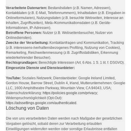
Verarbeitete Datenarten:
Bestandsdaten (z.B. Namen, Adressen),
Kontaktdaten (z.B. E-Mail, Telefonnummern), Inhaltsdaten (z.B. Eingaben in
Onlineformularen), Nutzungsdaten (z.B. besuchte Webseiten, Interesse an
Inhalten, Zugriffszeiten), Meta-/Kommunikationsdaten (z.B. Geräte-
Informationen, IP-Adressen).
Betroffene Personen:
Nutzer (z.B. Webseitenbesucher, Nutzer von
Onlinediensten).
Zwecke der Verarbeitung:
Kontaktanfragen und Kommunikation, Tracking
(z.B. interessens-/verhaltensbezogenes Profiling, Nutzung von Cookies),
Remarketing, Reichweitenmessung (z.B. Zugriffsstatistiken, Erkennung
wiederkehrender Besucher).
Rechtsgrundlagen:
Berechtigte Interessen (Art. 6 Abs. 1 S. 1 lit. f. DSGVO).
Eingesetzte Dienste und Diensteanbieter:
YouTube:
Soziales Netzwerk; Dienstanbieter: Google Ireland Limited,
Gordon House, Barrow Street, Dublin 4, Irland, Mutterunternehmen: Google
LLC, 1600 Amphitheatre Parkway, Mountain View, CA 94043, USA;
Datenschutzerklärung:
https://policies.google.com/privacy
;
Widerspruchsmöglichkeit (Opt-Out):
https://adssettings.google.com/authenticated
.
Löschung von Daten
Die von uns verarbeiteten Daten werden nach Maßgabe der gesetzlichen
Vorgaben gelöscht, sobald deren zur Verarbeitung erlaubten
Einwilligungen widerrufen werden oder sonstige Erlaubnisse entfallen