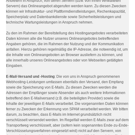
Anbietern in Anspruch, von deren Servern (bzw. von ihnen verwalteten
Servern) das Onlineangebot abgerufen werden kann. Zu diesen Zwecken
können wir Infrastruktur- und Plattformdienstleistungen, Rechenkapazität,
Speicherplatz und Datenbankdienste sowie Sicherheitsleistungen und
technische Wartungsleistungen in Anspruch nehmen.
Zu den im Rahmen der Bereitstellung des Hostingangebotes verarbeiteten
Daten können alle die Nutzer unseres Onlineangebotes betreffenden
Angaben gehören, die im Rahmen der Nutzung und der Kommunikation
anfallen. Hierzu gehören regelmäßig die IP-Adresse, die notwendig ist, um
die Inhalte von Onlineangeboten an Browser ausliefern zu können, und
alle innerhalb unseres Onlineangebotes oder von Webseiten getätigten
Eingaben.
E-Mail-Versand und -Hosting
: Die von uns in Anspruch genommenen
Webhosting-Leistungen umfassen ebenfalls den Versand, den Empfang
sowie die Speicherung von E-Mails. Zu diesen Zwecken werden die
Adressen der Empfänger sowie Absender als auch weitere Informationen
betreffend den E-Mailversand (z.B. die beteiligten Provider) sowie die
Inhalte der jeweiligen E-Mails verarbeitet. Die vorgenannten Daten können
ferner zu Zwecken der Erkennung von SPAM verarbeitet werden. Wir bitten
darum, zu beachten, dass E-Mails im Internet grundsätzlich nicht
verschlüsselt versendet werden. Im Regelfall werden E-Mails zwar auf dem
Transportweg verschlüsselt, aber (sofern kein sogenanntes Ende-zu-Ende-
Verschlüsselungsverfahren eingesetzt wird) nicht auf den Servern, von