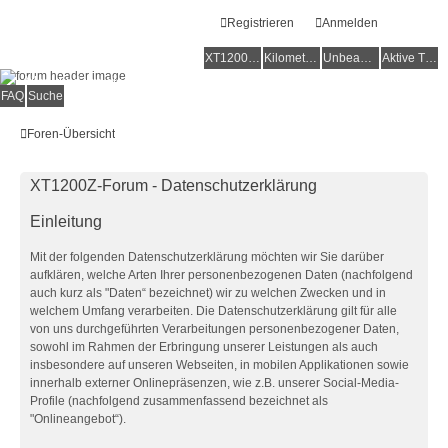
Registrieren
Anmelden
XT1200Z-Forum
XT1200Z-Wiki
Kilometerstatistik
Unbeantwortete Themen
Aktive Themen
Alles rund um die Yamaha XT1200Z Super Ténéré
FAQ
Suche
Foren-Übersicht
XT1200Z-Forum - Datenschutzerklärung
Einleitung
Mit der folgenden Datenschutzerklärung möchten wir Sie darüber
aufklären, welche Arten Ihrer personenbezogenen Daten (nachfolgend
auch kurz als "Daten“ bezeichnet) wir zu welchen Zwecken und in
welchem Umfang verarbeiten. Die Datenschutzerklärung gilt für alle
von uns durchgeführten Verarbeitungen personenbezogener Daten,
sowohl im Rahmen der Erbringung unserer Leistungen als auch
insbesondere auf unseren Webseiten, in mobilen Applikationen sowie
innerhalb externer Onlinepräsenzen, wie z.B. unserer Social-Media-
Profile (nachfolgend zusammenfassend bezeichnet als
"Onlineangebot“).