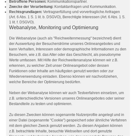
Betroffene Personen:
Kommunikationspartner.
Zwecke der Verarbeitung:
Kontaktanfragen und Kommunikation.
Rechtsgrundlagen:
Vertragserfüllung und vorvertragliche Anfragen
(Art. 6 Abs. 1 S. 1 lit. b. DSGVO), Berechtigte Interessen (Art. 6 Abs. 1 S.
1 lit. f. DSGVO).
Webanalyse, Monitoring und Optimierung
Die Webanalyse (auch als "Reichweitenmessung" bezeichnet) dient
der Auswertung der Besucherströme unseres Onlineangebotes und
kann Verhalten, Interessen oder demographische Informationen zu den
Besuchern, wie z.B. das Alter oder das Geschlecht, als pseudonyme
Werte umfassen. Mit Hilfe der Reichweitenanalyse können wir z.B.
erkennen, zu welcher Zeit unser Onlineangebot oder dessen
Funktionen oder Inhalte am häufigsten genutzt werden oder zur
Wiederverwendung einladen. Ebenso können wir nachvollziehen,
welche Bereiche der Optimierung bedürfen.
Neben der Webanalyse können wir auch Testverfahren einsetzen, um
z.B. unterschiedliche Versionen unseres Onlineangebotes oder seiner
Bestandteile zu testen und optimieren.
Zu diesen Zwecken können sogenannte Nutzerprofile angelegt und in
einer Datei (sogenannte "Cookie") gespeichert oder ähnliche Verfahren
mit dem gleichen Zweck genutzt werden. Zu diesen Angaben können
z.B. betrachtete Inhalte, besuchte Webseiten und dort genutzte