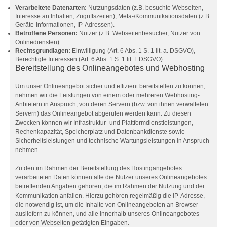
Verarbeitete Datenarten:
Nutzungsdaten (z.B. besuchte Webseiten,
Interesse an Inhalten, Zugriffszeiten), Meta-/Kommunikationsdaten (z.B.
Geräte-Informationen, IP-Adressen).
Betroffene Personen:
Nutzer (z.B. Webseitenbesucher, Nutzer von
Onlinediensten).
Rechtsgrundlagen:
Einwilligung (Art. 6 Abs. 1 S. 1 lit. a. DSGVO),
Berechtigte Interessen (Art. 6 Abs. 1 S. 1 lit. f. DSGVO).
Bereitstellung des Onlineangebotes und Webhosting
Um unser Onlineangebot sicher und effizient bereitstellen zu können,
nehmen wir die Leistungen von einem oder mehreren Webhosting-
Anbietern in Anspruch, von deren Servern (bzw. von ihnen verwalteten
Servern) das Onlineangebot abgerufen werden kann. Zu diesen
Zwecken können wir Infrastruktur- und Plattformdienstleistungen,
Rechenkapazität, Speicherplatz und Datenbankdienste sowie
Sicherheitsleistungen und technische Wartungsleistungen in Anspruch
nehmen.
Zu den im Rahmen der Bereitstellung des Hostingangebotes
verarbeiteten Daten können alle die Nutzer unseres Onlineangebotes
betreffenden Angaben gehören, die im Rahmen der Nutzung und der
Kommunikation anfallen. Hierzu gehören regelmäßig die IP-Adresse,
die notwendig ist, um die Inhalte von Onlineangeboten an Browser
ausliefern zu können, und alle innerhalb unseres Onlineangebotes
oder von Webseiten getätigten Eingaben.