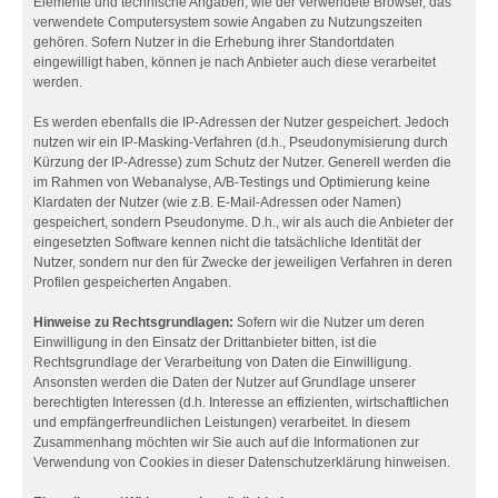
Elemente und technische Angaben, wie der verwendete Browser, das
verwendete Computersystem sowie Angaben zu Nutzungszeiten
gehören. Sofern Nutzer in die Erhebung ihrer Standortdaten
eingewilligt haben, können je nach Anbieter auch diese verarbeitet
werden.
Es werden ebenfalls die IP-Adressen der Nutzer gespeichert. Jedoch
nutzen wir ein IP-Masking-Verfahren (d.h., Pseudonymisierung durch
Kürzung der IP-Adresse) zum Schutz der Nutzer. Generell werden die
im Rahmen von Webanalyse, A/B-Testings und Optimierung keine
Klardaten der Nutzer (wie z.B. E-Mail-Adressen oder Namen)
gespeichert, sondern Pseudonyme. D.h., wir als auch die Anbieter der
eingesetzten Software kennen nicht die tatsächliche Identität der
Nutzer, sondern nur den für Zwecke der jeweiligen Verfahren in deren
Profilen gespeicherten Angaben.
Hinweise zu Rechtsgrundlagen:
Sofern wir die Nutzer um deren
Einwilligung in den Einsatz der Drittanbieter bitten, ist die
Rechtsgrundlage der Verarbeitung von Daten die Einwilligung.
Ansonsten werden die Daten der Nutzer auf Grundlage unserer
berechtigten Interessen (d.h. Interesse an effizienten, wirtschaftlichen
und empfängerfreundlichen Leistungen) verarbeitet. In diesem
Zusammenhang möchten wir Sie auch auf die Informationen zur
Verwendung von Cookies in dieser Datenschutzerklärung hinweisen.