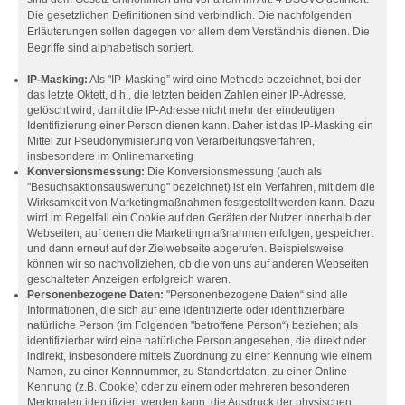
Die gesetzlichen Definitionen sind verbindlich. Die nachfolgenden
Erläuterungen sollen dagegen vor allem dem Verständnis dienen. Die
Begriffe sind alphabetisch sortiert.
IP-Masking:
Als "IP-Masking” wird eine Methode bezeichnet, bei der
das letzte Oktett, d.h., die letzten beiden Zahlen einer IP-Adresse,
gelöscht wird, damit die IP-Adresse nicht mehr der eindeutigen
Identifizierung einer Person dienen kann. Daher ist das IP-Masking ein
Mittel zur Pseudonymisierung von Verarbeitungsverfahren,
insbesondere im Onlinemarketing
Konversionsmessung:
Die Konversionsmessung (auch als
"Besuchsaktionsauswertung" bezeichnet) ist ein Verfahren, mit dem die
Wirksamkeit von Marketingmaßnahmen festgestellt werden kann. Dazu
wird im Regelfall ein Cookie auf den Geräten der Nutzer innerhalb der
Webseiten, auf denen die Marketingmaßnahmen erfolgen, gespeichert
und dann erneut auf der Zielwebseite abgerufen. Beispielsweise
können wir so nachvollziehen, ob die von uns auf anderen Webseiten
geschalteten Anzeigen erfolgreich waren.
Personenbezogene Daten:
"Personenbezogene Daten“ sind alle
Informationen, die sich auf eine identifizierte oder identifizierbare
natürliche Person (im Folgenden "betroffene Person“) beziehen; als
identifizierbar wird eine natürliche Person angesehen, die direkt oder
indirekt, insbesondere mittels Zuordnung zu einer Kennung wie einem
Namen, zu einer Kennnummer, zu Standortdaten, zu einer Online-
Kennung (z.B. Cookie) oder zu einem oder mehreren besonderen
Merkmalen identifiziert werden kann, die Ausdruck der physischen,