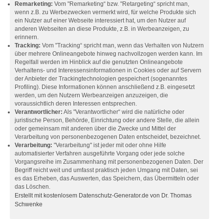
Remarketing:
Vom "Remarketing“ bzw. "Retargeting“ spricht man,
wenn z.B. zu Werbezwecken vermerkt wird, für welche Produkte sich
ein Nutzer auf einer Webseite interessiert hat, um den Nutzer auf
anderen Webseiten an diese Produkte, z.B. in Werbeanzeigen, zu
erinnern.
Tracking:
Vom "Tracking“ spricht man, wenn das Verhalten von Nutzern
über mehrere Onlineangebote hinweg nachvollzogen werden kann. Im
Regelfall werden im Hinblick auf die genutzten Onlineangebote
Verhaltens- und Interessensinformationen in Cookies oder auf Servern
der Anbieter der Trackingtechnologien gespeichert (sogenanntes
Profiling). Diese Informationen können anschließend z.B. eingesetzt
werden, um den Nutzern Werbeanzeigen anzuzeigen, die
voraussichtlich deren Interessen entsprechen.
Verantwortlicher:
Als "Verantwortlicher“ wird die natürliche oder
juristische Person, Behörde, Einrichtung oder andere Stelle, die allein
oder gemeinsam mit anderen über die Zwecke und Mittel der
Verarbeitung von personenbezogenen Daten entscheidet, bezeichnet.
Verarbeitung:
"Verarbeitung" ist jeder mit oder ohne Hilfe
automatisierter Verfahren ausgeführte Vorgang oder jede solche
Vorgangsreihe im Zusammenhang mit personenbezogenen Daten. Der
Begriff reicht weit und umfasst praktisch jeden Umgang mit Daten, sei
es das Erheben, das Auswerten, das Speichern, das Übermitteln oder
das Löschen.
Erstellt mit kostenlosem Datenschutz-Generator.de von Dr. Thomas
Schwenke