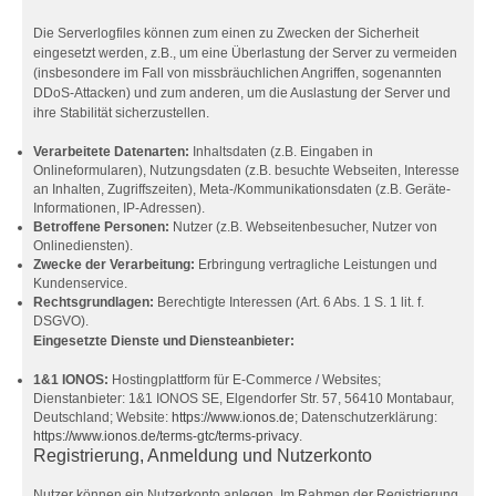
Die Serverlogfiles können zum einen zu Zwecken der Sicherheit
eingesetzt werden, z.B., um eine Überlastung der Server zu vermeiden
(insbesondere im Fall von missbräuchlichen Angriffen, sogenannten
DDoS-Attacken) und zum anderen, um die Auslastung der Server und
ihre Stabilität sicherzustellen.
Verarbeitete Datenarten:
Inhaltsdaten (z.B. Eingaben in
Onlineformularen), Nutzungsdaten (z.B. besuchte Webseiten, Interesse
an Inhalten, Zugriffszeiten), Meta-/Kommunikationsdaten (z.B. Geräte-
Informationen, IP-Adressen).
Betroffene Personen:
Nutzer (z.B. Webseitenbesucher, Nutzer von
Onlinediensten).
Zwecke der Verarbeitung:
Erbringung vertragliche Leistungen und
Kundenservice.
Rechtsgrundlagen:
Berechtigte Interessen (Art. 6 Abs. 1 S. 1 lit. f.
DSGVO).
Eingesetzte Dienste und Diensteanbieter:
1&1 IONOS:
Hostingplattform für E-Commerce / Websites;
Dienstanbieter: 1&1 IONOS SE, Elgendorfer Str. 57, 56410 Montabaur,
Deutschland; Website:
https://www.ionos.de
; Datenschutzerklärung:
https://www.ionos.de/terms-gtc/terms-privacy
.
Registrierung, Anmeldung und Nutzerkonto
Nutzer können ein Nutzerkonto anlegen. Im Rahmen der Registrierung