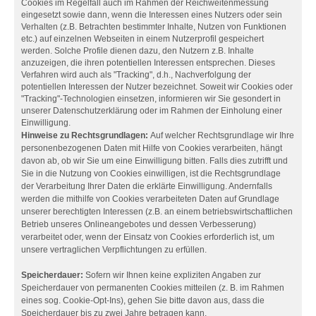
Cookies im Regelfall auch im Rahmen der Reichweitenmessung
eingesetzt sowie dann, wenn die Interessen eines Nutzers oder sein
Verhalten (z.B. Betrachten bestimmter Inhalte, Nutzen von Funktionen
etc.) auf einzelnen Webseiten in einem Nutzerprofil gespeichert
werden. Solche Profile dienen dazu, den Nutzern z.B. Inhalte
anzuzeigen, die ihren potentiellen Interessen entsprechen. Dieses
Verfahren wird auch als "Tracking", d.h., Nachverfolgung der
potentiellen Interessen der Nutzer bezeichnet. Soweit wir Cookies oder
"Tracking"-Technologien einsetzen, informieren wir Sie gesondert in
unserer Datenschutzerklärung oder im Rahmen der Einholung einer
Einwilligung.
Hinweise zu Rechtsgrundlagen:
Auf welcher Rechtsgrundlage wir Ihre
personenbezogenen Daten mit Hilfe von Cookies verarbeiten, hängt
davon ab, ob wir Sie um eine Einwilligung bitten. Falls dies zutrifft und
Sie in die Nutzung von Cookies einwilligen, ist die Rechtsgrundlage
der Verarbeitung Ihrer Daten die erklärte Einwilligung. Andernfalls
werden die mithilfe von Cookies verarbeiteten Daten auf Grundlage
unserer berechtigten Interessen (z.B. an einem betriebswirtschaftlichen
Betrieb unseres Onlineangebotes und dessen Verbesserung)
verarbeitet oder, wenn der Einsatz von Cookies erforderlich ist, um
unsere vertraglichen Verpflichtungen zu erfüllen.
Speicherdauer:
Sofern wir Ihnen keine expliziten Angaben zur
Speicherdauer von permanenten Cookies mitteilen (z. B. im Rahmen
eines sog. Cookie-Opt-Ins), gehen Sie bitte davon aus, dass die
Speicherdauer bis zu zwei Jahre betragen kann.