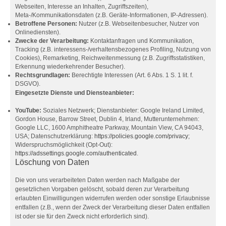
Webseiten, Interesse an Inhalten, Zugriffszeiten),
Meta-/Kommunikationsdaten (z.B. Geräte-Informationen, IP-Adressen).
Betroffene Personen:
Nutzer (z.B. Webseitenbesucher, Nutzer von
Onlinediensten).
Zwecke der Verarbeitung:
Kontaktanfragen und Kommunikation,
Tracking (z.B. interessens-/verhaltensbezogenes Profiling, Nutzung von
Cookies), Remarketing, Reichweitenmessung (z.B. Zugriffsstatistiken,
Erkennung wiederkehrender Besucher).
Rechtsgrundlagen:
Berechtigte Interessen (Art. 6 Abs. 1 S. 1 lit. f.
DSGVO).
Eingesetzte Dienste und Diensteanbieter:
YouTube:
Soziales Netzwerk; Dienstanbieter: Google Ireland Limited,
Gordon House, Barrow Street, Dublin 4, Irland, Mutterunternehmen:
Google LLC, 1600 Amphitheatre Parkway, Mountain View, CA 94043,
USA; Datenschutzerklärung:
https://policies.google.com/privacy
;
Widerspruchsmöglichkeit (Opt-Out):
https://adssettings.google.com/authenticated
.
Löschung von Daten
Die von uns verarbeiteten Daten werden nach Maßgabe der
gesetzlichen Vorgaben gelöscht, sobald deren zur Verarbeitung
erlaubten Einwilligungen widerrufen werden oder sonstige Erlaubnisse
entfallen (z.B., wenn der Zweck der Verarbeitung dieser Daten entfallen
ist oder sie für den Zweck nicht erforderlich sind).