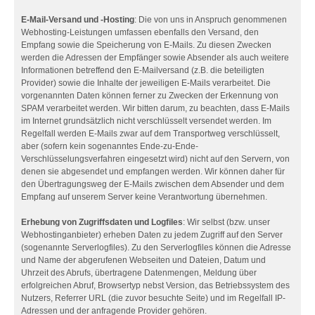
E-Mail-Versand und -Hosting
: Die von uns in Anspruch genommenen
Webhosting-Leistungen umfassen ebenfalls den Versand, den
Empfang sowie die Speicherung von E-Mails. Zu diesen Zwecken
werden die Adressen der Empfänger sowie Absender als auch weitere
Informationen betreffend den E-Mailversand (z.B. die beteiligten
Provider) sowie die Inhalte der jeweiligen E-Mails verarbeitet. Die
vorgenannten Daten können ferner zu Zwecken der Erkennung von
SPAM verarbeitet werden. Wir bitten darum, zu beachten, dass E-Mails
im Internet grundsätzlich nicht verschlüsselt versendet werden. Im
Regelfall werden E-Mails zwar auf dem Transportweg verschlüsselt,
aber (sofern kein sogenanntes Ende-zu-Ende-
Verschlüsselungsverfahren eingesetzt wird) nicht auf den Servern, von
denen sie abgesendet und empfangen werden. Wir können daher für
den Übertragungsweg der E-Mails zwischen dem Absender und dem
Empfang auf unserem Server keine Verantwortung übernehmen.
Erhebung von Zugriffsdaten und Logfiles
: Wir selbst (bzw. unser
Webhostinganbieter) erheben Daten zu jedem Zugriff auf den Server
(sogenannte Serverlogfiles). Zu den Serverlogfiles können die Adresse
und Name der abgerufenen Webseiten und Dateien, Datum und
Uhrzeit des Abrufs, übertragene Datenmengen, Meldung über
erfolgreichen Abruf, Browsertyp nebst Version, das Betriebssystem des
Nutzers, Referrer URL (die zuvor besuchte Seite) und im Regelfall IP-
Adressen und der anfragende Provider gehören.