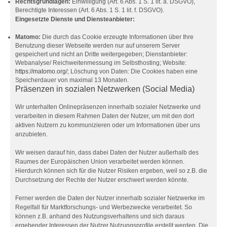
Rechtsgrundlagen:
Einwilligung (Art. 6 Abs. 1 S. 1 lit. a. DSGVO),
Berechtigte Interessen (Art. 6 Abs. 1 S. 1 lit. f. DSGVO).
Eingesetzte Dienste und Diensteanbieter:
Matomo:
Die durch das Cookie erzeugte Informationen über Ihre
Benutzung dieser Webseite werden nur auf unserem Server
gespeichert und nicht an Dritte weitergegeben; Dienstanbieter:
Webanalyse/ Reichweitenmessung im Selbsthosting; Website:
https://matomo.org/
; Löschung von Daten: Die Cookies haben eine
Speicherdauer von maximal 13 Monaten.
Präsenzen in sozialen Netzwerken (Social Media)
Wir unterhalten Onlinepräsenzen innerhalb sozialer Netzwerke und
verarbeiten in diesem Rahmen Daten der Nutzer, um mit den dort
aktiven Nutzern zu kommunizieren oder um Informationen über uns
anzubieten.
Wir weisen darauf hin, dass dabei Daten der Nutzer außerhalb des
Raumes der Europäischen Union verarbeitet werden können.
Hierdurch können sich für die Nutzer Risiken ergeben, weil so z.B. die
Durchsetzung der Rechte der Nutzer erschwert werden könnte.
Ferner werden die Daten der Nutzer innerhalb sozialer Netzwerke im
Regelfall für Marktforschungs- und Werbezwecke verarbeitet. So
können z.B. anhand des Nutzungsverhaltens und sich daraus
ergebender Interessen der Nutzer Nutzungsprofile erstellt werden. Die