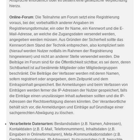
Ansprüche erforderlich oder es besteht eine gesetzliche Verpflichtung
hierzu.
Online-Forum
: Die Teilnahme am Forum setzt eine Registrierung
voraus, bei der, vorbehaltlich anderer Angaben im
Registrierungsformular, ein oder Ihr Name, ein Kennwort und die E-
Mail-Adresse, an welche die Zugangsdaten versendet werden,
angegeben werden müssen. Aus Gründen der Sicherheit sollte das
Kennwort dem Stand der Technik entsprechen, also kompliziert sein
(hierauf werden Nutzer notfalls im Rahmen der Registrierung
hingewiesen) und nicht an anderer Stelle verwendet werden. Die
Beiträge im Forum sind für die Öffentlichkeit sichtbar, es sei denn, deren
Sichtbarkeit ist auf bestimmte Mitglieder oder Mitgliedergruppen
beschränkt. Die Beiträge der Verfasser werden mit deren Namen,
sofern registriert oder angegeben, dem Zeitpunkt und dem
Eintragsinhalt gespeichert. Bei Anmeldungen und beim Verfassen von
Einträgen werden ferner die IP-Adressen der Nutzer gespeichert, falls
die Einträge einen unzulässigen Inhalt aufweisen sollten und die IP-
Adressen der Rechtsverfolgung dienen könnten. Der Verantwortliche
behält sich vor, die Anmeldungen und Einträge auf Grundlage einer
sachgerechten Abwägung zu löschen.
Verarbeitete Datenarten:
Bestandsdaten (z.B. Namen, Adressen),
Kontaktdaten (z.B. E-Mail, Telefonnummern), Inhaltsdaten (z.B.
Eingaben in Onlineformularen), Meta-/Kommunikationsdaten (z.B.
Geräte-Informationen, IP-Adressen), Nutzungsdaten (z.B. besuchte