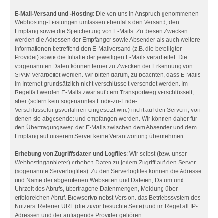
E-Mail-Versand und -Hosting
: Die von uns in Anspruch genommenen
Webhosting-Leistungen umfassen ebenfalls den Versand, den
Empfang sowie die Speicherung von E-Mails. Zu diesen Zwecken
werden die Adressen der Empfänger sowie Absender als auch weitere
Informationen betreffend den E-Mailversand (z.B. die beteiligten
Provider) sowie die Inhalte der jeweiligen E-Mails verarbeitet. Die
vorgenannten Daten können ferner zu Zwecken der Erkennung von
SPAM verarbeitet werden. Wir bitten darum, zu beachten, dass E-Mails
im Internet grundsätzlich nicht verschlüsselt versendet werden. Im
Regelfall werden E-Mails zwar auf dem Transportweg verschlüsselt,
aber (sofern kein sogenanntes Ende-zu-Ende-
Verschlüsselungsverfahren eingesetzt wird) nicht auf den Servern, von
denen sie abgesendet und empfangen werden. Wir können daher für
den Übertragungsweg der E-Mails zwischen dem Absender und dem
Empfang auf unserem Server keine Verantwortung übernehmen.
Erhebung von Zugriffsdaten und Logfiles
: Wir selbst (bzw. unser
Webhostinganbieter) erheben Daten zu jedem Zugriff auf den Server
(sogenannte Serverlogfiles). Zu den Serverlogfiles können die Adresse
und Name der abgerufenen Webseiten und Dateien, Datum und
Uhrzeit des Abrufs, übertragene Datenmengen, Meldung über
erfolgreichen Abruf, Browsertyp nebst Version, das Betriebssystem des
Nutzers, Referrer URL (die zuvor besuchte Seite) und im Regelfall IP-
Adressen und der anfragende Provider gehören.