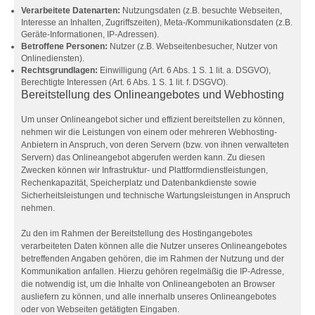
Verarbeitete Datenarten:
Nutzungsdaten (z.B. besuchte Webseiten,
Interesse an Inhalten, Zugriffszeiten), Meta-/Kommunikationsdaten (z.B.
Geräte-Informationen, IP-Adressen).
Betroffene Personen:
Nutzer (z.B. Webseitenbesucher, Nutzer von
Onlinediensten).
Rechtsgrundlagen:
Einwilligung (Art. 6 Abs. 1 S. 1 lit. a. DSGVO),
Berechtigte Interessen (Art. 6 Abs. 1 S. 1 lit. f. DSGVO).
Bereitstellung des Onlineangebotes und Webhosting
Um unser Onlineangebot sicher und effizient bereitstellen zu können,
nehmen wir die Leistungen von einem oder mehreren Webhosting-
Anbietern in Anspruch, von deren Servern (bzw. von ihnen verwalteten
Servern) das Onlineangebot abgerufen werden kann. Zu diesen
Zwecken können wir Infrastruktur- und Plattformdienstleistungen,
Rechenkapazität, Speicherplatz und Datenbankdienste sowie
Sicherheitsleistungen und technische Wartungsleistungen in Anspruch
nehmen.
Zu den im Rahmen der Bereitstellung des Hostingangebotes
verarbeiteten Daten können alle die Nutzer unseres Onlineangebotes
betreffenden Angaben gehören, die im Rahmen der Nutzung und der
Kommunikation anfallen. Hierzu gehören regelmäßig die IP-Adresse,
die notwendig ist, um die Inhalte von Onlineangeboten an Browser
ausliefern zu können, und alle innerhalb unseres Onlineangebotes
oder von Webseiten getätigten Eingaben.