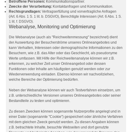
Betroffene Personen:
Kommunikationspartner.
Zwecke der Verarbeitung:
Kontaktanfragen und Kommunikation.
Rechtsgrundlagen:
Vertragserfüllung und vorvertragliche Anfragen
(Art. 6 Abs. 1 S. 1 lit. b. DSGVO), Berechtigte Interessen (Art. 6 Abs. 1 S.
1 lit. f. DSGVO).
Webanalyse, Monitoring und Optimierung
Die Webanalyse (auch als "Reichweitenmessung" bezeichnet) dient
der Auswertung der Besucherströme unseres Onlineangebotes und
kann Verhalten, Interessen oder demographische Informationen zu den
Besuchern, wie z.B. das Alter oder das Geschlecht, als pseudonyme
Werte umfassen. Mit Hilfe der Reichweitenanalyse können wir z.B.
erkennen, zu welcher Zeit unser Onlineangebot oder dessen
Funktionen oder Inhalte am häufigsten genutzt werden oder zur
Wiederverwendung einladen. Ebenso können wir nachvollziehen,
welche Bereiche der Optimierung bedürfen.
Neben der Webanalyse können wir auch Testverfahren einsetzen, um
z.B. unterschiedliche Versionen unseres Onlineangebotes oder seiner
Bestandteile zu testen und optimieren.
Zu diesen Zwecken können sogenannte Nutzerprofile angelegt und in
einer Datei (sogenannte "Cookie") gespeichert oder ähnliche Verfahren
mit dem gleichen Zweck genutzt werden. Zu diesen Angaben können
z.B. betrachtete Inhalte, besuchte Webseiten und dort genutzte