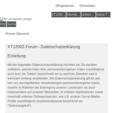
Registrieren
Anmelden
XT1200Z-Forum
XT1200Z-Wiki
Kilometerstatistik
Unbeantwortete Themen
Aktive Themen
Alles rund um die Yamaha XT1200Z Super Ténéré
FAQ
Suche
Foren-Übersicht
XT1200Z-Forum - Datenschutzerklärung
Einleitung
Mit der folgenden Datenschutzerklärung möchten wir Sie darüber
aufklären, welche Arten Ihrer personenbezogenen Daten (nachfolgend
auch kurz als "Daten“ bezeichnet) wir zu welchen Zwecken und in
welchem Umfang verarbeiten. Die Datenschutzerklärung gilt für alle
von uns durchgeführten Verarbeitungen personenbezogener Daten,
sowohl im Rahmen der Erbringung unserer Leistungen als auch
insbesondere auf unseren Webseiten, in mobilen Applikationen sowie
innerhalb externer Onlinepräsenzen, wie z.B. unserer Social-Media-
Profile (nachfolgend zusammenfassend bezeichnet als
"Onlineangebot“).