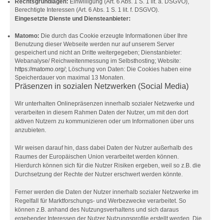
Rechtsgrundlagen:
Einwilligung (Art. 6 Abs. 1 S. 1 lit. a. DSGVO),
Berechtigte Interessen (Art. 6 Abs. 1 S. 1 lit. f. DSGVO).
Eingesetzte Dienste und Diensteanbieter:
Matomo:
Die durch das Cookie erzeugte Informationen über Ihre
Benutzung dieser Webseite werden nur auf unserem Server
gespeichert und nicht an Dritte weitergegeben; Dienstanbieter:
Webanalyse/ Reichweitenmessung im Selbsthosting; Website:
https://matomo.org/
; Löschung von Daten: Die Cookies haben eine
Speicherdauer von maximal 13 Monaten.
Präsenzen in sozialen Netzwerken (Social Media)
Wir unterhalten Onlinepräsenzen innerhalb sozialer Netzwerke und
verarbeiten in diesem Rahmen Daten der Nutzer, um mit den dort
aktiven Nutzern zu kommunizieren oder um Informationen über uns
anzubieten.
Wir weisen darauf hin, dass dabei Daten der Nutzer außerhalb des
Raumes der Europäischen Union verarbeitet werden können.
Hierdurch können sich für die Nutzer Risiken ergeben, weil so z.B. die
Durchsetzung der Rechte der Nutzer erschwert werden könnte.
Ferner werden die Daten der Nutzer innerhalb sozialer Netzwerke im
Regelfall für Marktforschungs- und Werbezwecke verarbeitet. So
können z.B. anhand des Nutzungsverhaltens und sich daraus
ergebender Interessen der Nutzer Nutzungsprofile erstellt werden. Die