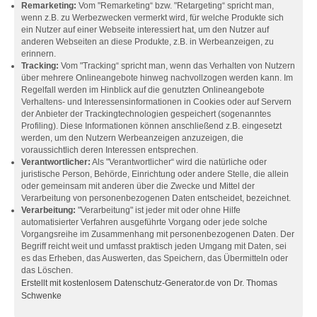
Remarketing:
Vom "Remarketing“ bzw. "Retargeting“ spricht man,
wenn z.B. zu Werbezwecken vermerkt wird, für welche Produkte sich
ein Nutzer auf einer Webseite interessiert hat, um den Nutzer auf
anderen Webseiten an diese Produkte, z.B. in Werbeanzeigen, zu
erinnern.
Tracking:
Vom "Tracking“ spricht man, wenn das Verhalten von Nutzern
über mehrere Onlineangebote hinweg nachvollzogen werden kann. Im
Regelfall werden im Hinblick auf die genutzten Onlineangebote
Verhaltens- und Interessensinformationen in Cookies oder auf Servern
der Anbieter der Trackingtechnologien gespeichert (sogenanntes
Profiling). Diese Informationen können anschließend z.B. eingesetzt
werden, um den Nutzern Werbeanzeigen anzuzeigen, die
voraussichtlich deren Interessen entsprechen.
Verantwortlicher:
Als "Verantwortlicher“ wird die natürliche oder
juristische Person, Behörde, Einrichtung oder andere Stelle, die allein
oder gemeinsam mit anderen über die Zwecke und Mittel der
Verarbeitung von personenbezogenen Daten entscheidet, bezeichnet.
Verarbeitung:
"Verarbeitung" ist jeder mit oder ohne Hilfe
automatisierter Verfahren ausgeführte Vorgang oder jede solche
Vorgangsreihe im Zusammenhang mit personenbezogenen Daten. Der
Begriff reicht weit und umfasst praktisch jeden Umgang mit Daten, sei
es das Erheben, das Auswerten, das Speichern, das Übermitteln oder
das Löschen.
Erstellt mit kostenlosem Datenschutz-Generator.de von Dr. Thomas
Schwenke