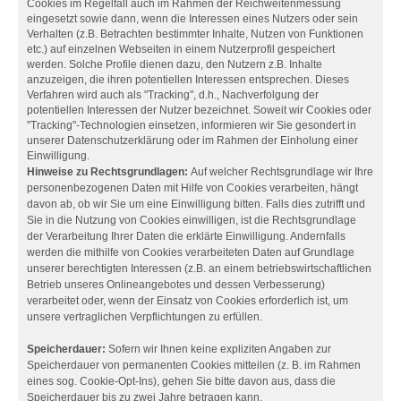
Cookies im Regelfall auch im Rahmen der Reichweitenmessung
eingesetzt sowie dann, wenn die Interessen eines Nutzers oder sein
Verhalten (z.B. Betrachten bestimmter Inhalte, Nutzen von Funktionen
etc.) auf einzelnen Webseiten in einem Nutzerprofil gespeichert
werden. Solche Profile dienen dazu, den Nutzern z.B. Inhalte
anzuzeigen, die ihren potentiellen Interessen entsprechen. Dieses
Verfahren wird auch als "Tracking", d.h., Nachverfolgung der
potentiellen Interessen der Nutzer bezeichnet. Soweit wir Cookies oder
"Tracking"-Technologien einsetzen, informieren wir Sie gesondert in
unserer Datenschutzerklärung oder im Rahmen der Einholung einer
Einwilligung.
Hinweise zu Rechtsgrundlagen:
Auf welcher Rechtsgrundlage wir Ihre
personenbezogenen Daten mit Hilfe von Cookies verarbeiten, hängt
davon ab, ob wir Sie um eine Einwilligung bitten. Falls dies zutrifft und
Sie in die Nutzung von Cookies einwilligen, ist die Rechtsgrundlage
der Verarbeitung Ihrer Daten die erklärte Einwilligung. Andernfalls
werden die mithilfe von Cookies verarbeiteten Daten auf Grundlage
unserer berechtigten Interessen (z.B. an einem betriebswirtschaftlichen
Betrieb unseres Onlineangebotes und dessen Verbesserung)
verarbeitet oder, wenn der Einsatz von Cookies erforderlich ist, um
unsere vertraglichen Verpflichtungen zu erfüllen.
Speicherdauer:
Sofern wir Ihnen keine expliziten Angaben zur
Speicherdauer von permanenten Cookies mitteilen (z. B. im Rahmen
eines sog. Cookie-Opt-Ins), gehen Sie bitte davon aus, dass die
Speicherdauer bis zu zwei Jahre betragen kann.