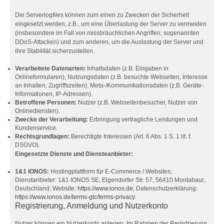
Die Serverlogfiles können zum einen zu Zwecken der Sicherheit
eingesetzt werden, z.B., um eine Überlastung der Server zu vermeiden
(insbesondere im Fall von missbräuchlichen Angriffen, sogenannten
DDoS-Attacken) und zum anderen, um die Auslastung der Server und
ihre Stabilität sicherzustellen.
Verarbeitete Datenarten:
Inhaltsdaten (z.B. Eingaben in
Onlineformularen), Nutzungsdaten (z.B. besuchte Webseiten, Interesse
an Inhalten, Zugriffszeiten), Meta-/Kommunikationsdaten (z.B. Geräte-
Informationen, IP-Adressen).
Betroffene Personen:
Nutzer (z.B. Webseitenbesucher, Nutzer von
Onlinediensten).
Zwecke der Verarbeitung:
Erbringung vertragliche Leistungen und
Kundenservice.
Rechtsgrundlagen:
Berechtigte Interessen (Art. 6 Abs. 1 S. 1 lit. f.
DSGVO).
Eingesetzte Dienste und Diensteanbieter:
1&1 IONOS:
Hostingplattform für E-Commerce / Websites;
Dienstanbieter: 1&1 IONOS SE, Elgendorfer Str. 57, 56410 Montabaur,
Deutschland; Website:
https://www.ionos.de
; Datenschutzerklärung:
https://www.ionos.de/terms-gtc/terms-privacy
.
Registrierung, Anmeldung und Nutzerkonto
Nutzer können ein Nutzerkonto anlegen. Im Rahmen der Registrierung