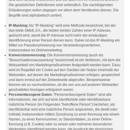
Die gesetzlichen Definitionen sind verbindlich. Die nachfolgenden
Erläuterungen sollen dagegen vor allem dem Verständnis dienen. Die
Begriffe sind alphabetisch sortiert.
IP-Masking:
Als "IP-Masking” wird eine Methode bezeichnet, bei der
das letzte Oktett, d.h., die letzten beiden Zahlen einer IP-Adresse,
gelöscht wird, damit die IP-Adresse nicht mehr der eindeutigen
Identifizierung einer Person dienen kann. Daher ist das IP-Masking ein
Mittel zur Pseudonymisierung von Verarbeitungsverfahren,
insbesondere im Onlinemarketing
Konversionsmessung:
Die Konversionsmessung (auch als
"Besuchsaktionsauswertung" bezeichnet) ist ein Verfahren, mit dem die
Wirksamkeit von Marketingmaßnahmen festgestellt werden kann. Dazu
wird im Regelfall ein Cookie auf den Geräten der Nutzer innerhalb der
Webseiten, auf denen die Marketingmaßnahmen erfolgen, gespeichert
und dann erneut auf der Zielwebseite abgerufen. Beispielsweise
können wir so nachvollziehen, ob die von uns auf anderen Webseiten
geschalteten Anzeigen erfolgreich waren.
Personenbezogene Daten:
"Personenbezogene Daten“ sind alle
Informationen, die sich auf eine identifizierte oder identifizierbare
natürliche Person (im Folgenden "betroffene Person“) beziehen; als
identifizierbar wird eine natürliche Person angesehen, die direkt oder
indirekt, insbesondere mittels Zuordnung zu einer Kennung wie einem
Namen, zu einer Kennnummer, zu Standortdaten, zu einer Online-
Kennung (z.B. Cookie) oder zu einem oder mehreren besonderen
Merkmalen identifiziert werden kann, die Ausdruck der physischen,