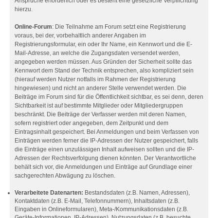
Ansprüche erforderlich oder es besteht eine gesetzliche Verpflichtung
hierzu.
Online-Forum
: Die Teilnahme am Forum setzt eine Registrierung
voraus, bei der, vorbehaltlich anderer Angaben im
Registrierungsformular, ein oder Ihr Name, ein Kennwort und die E-
Mail-Adresse, an welche die Zugangsdaten versendet werden,
angegeben werden müssen. Aus Gründen der Sicherheit sollte das
Kennwort dem Stand der Technik entsprechen, also kompliziert sein
(hierauf werden Nutzer notfalls im Rahmen der Registrierung
hingewiesen) und nicht an anderer Stelle verwendet werden. Die
Beiträge im Forum sind für die Öffentlichkeit sichtbar, es sei denn, deren
Sichtbarkeit ist auf bestimmte Mitglieder oder Mitgliedergruppen
beschränkt. Die Beiträge der Verfasser werden mit deren Namen,
sofern registriert oder angegeben, dem Zeitpunkt und dem
Eintragsinhalt gespeichert. Bei Anmeldungen und beim Verfassen von
Einträgen werden ferner die IP-Adressen der Nutzer gespeichert, falls
die Einträge einen unzulässigen Inhalt aufweisen sollten und die IP-
Adressen der Rechtsverfolgung dienen könnten. Der Verantwortliche
behält sich vor, die Anmeldungen und Einträge auf Grundlage einer
sachgerechten Abwägung zu löschen.
Verarbeitete Datenarten:
Bestandsdaten (z.B. Namen, Adressen),
Kontaktdaten (z.B. E-Mail, Telefonnummern), Inhaltsdaten (z.B.
Eingaben in Onlineformularen), Meta-/Kommunikationsdaten (z.B.
Geräte-Informationen, IP-Adressen), Nutzungsdaten (z.B. besuchte