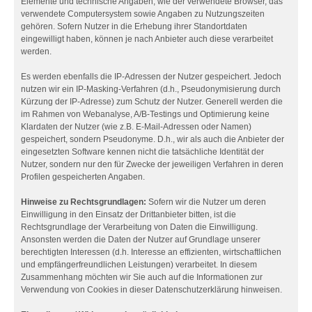
Elemente und technische Angaben, wie der verwendete Browser, das
verwendete Computersystem sowie Angaben zu Nutzungszeiten
gehören. Sofern Nutzer in die Erhebung ihrer Standortdaten
eingewilligt haben, können je nach Anbieter auch diese verarbeitet
werden.
Es werden ebenfalls die IP-Adressen der Nutzer gespeichert. Jedoch
nutzen wir ein IP-Masking-Verfahren (d.h., Pseudonymisierung durch
Kürzung der IP-Adresse) zum Schutz der Nutzer. Generell werden die
im Rahmen von Webanalyse, A/B-Testings und Optimierung keine
Klardaten der Nutzer (wie z.B. E-Mail-Adressen oder Namen)
gespeichert, sondern Pseudonyme. D.h., wir als auch die Anbieter der
eingesetzten Software kennen nicht die tatsächliche Identität der
Nutzer, sondern nur den für Zwecke der jeweiligen Verfahren in deren
Profilen gespeicherten Angaben.
Hinweise zu Rechtsgrundlagen:
Sofern wir die Nutzer um deren
Einwilligung in den Einsatz der Drittanbieter bitten, ist die
Rechtsgrundlage der Verarbeitung von Daten die Einwilligung.
Ansonsten werden die Daten der Nutzer auf Grundlage unserer
berechtigten Interessen (d.h. Interesse an effizienten, wirtschaftlichen
und empfängerfreundlichen Leistungen) verarbeitet. In diesem
Zusammenhang möchten wir Sie auch auf die Informationen zur
Verwendung von Cookies in dieser Datenschutzerklärung hinweisen.