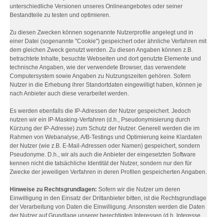
unterschiedliche Versionen unseres Onlineangebotes oder seiner
Bestandteile zu testen und optimieren.
Zu diesen Zwecken können sogenannte Nutzerprofile angelegt und in
einer Datei (sogenannte "Cookie") gespeichert oder ähnliche Verfahren mit
dem gleichen Zweck genutzt werden. Zu diesen Angaben können z.B.
betrachtete Inhalte, besuchte Webseiten und dort genutzte Elemente und
technische Angaben, wie der verwendete Browser, das verwendete
Computersystem sowie Angaben zu Nutzungszeiten gehören. Sofern
Nutzer in die Erhebung ihrer Standortdaten eingewilligt haben, können je
nach Anbieter auch diese verarbeitet werden.
Es werden ebenfalls die IP-Adressen der Nutzer gespeichert. Jedoch
nutzen wir ein IP-Masking-Verfahren (d.h., Pseudonymisierung durch
Kürzung der IP-Adresse) zum Schutz der Nutzer. Generell werden die im
Rahmen von Webanalyse, A/B-Testings und Optimierung keine Klardaten
der Nutzer (wie z.B. E-Mail-Adressen oder Namen) gespeichert, sondern
Pseudonyme. D.h., wir als auch die Anbieter der eingesetzten Software
kennen nicht die tatsächliche Identität der Nutzer, sondern nur den für
Zwecke der jeweiligen Verfahren in deren Profilen gespeicherten Angaben.
Hinweise zu Rechtsgrundlagen:
Sofern wir die Nutzer um deren
Einwilligung in den Einsatz der Drittanbieter bitten, ist die Rechtsgrundlage
der Verarbeitung von Daten die Einwilligung. Ansonsten werden die Daten
der Nutzer auf Grundlage unserer berechtigten Interessen (d.h. Interesse