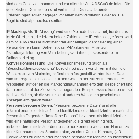
sind dem Gesetz entnommen und vor allem im Art. 4 DSGVO definiert. Die
gesetzlichen Definitionen sind verbindlich. Die nachfolgenden
Erläuterungen sollen dagegen vor allem dem Verständnis dienen. Die
Begriffe sind alphabetisch sortiert.
IP-Masking:
Als "IP-Masking” wird eine Methode bezeichnet, bei der das
letzte Oktett, d.h., die letzten beiden Zahlen einer IP-Adresse, gelöscht wird,
damit die IP-Adresse nicht mehr der eindeutigen Identifizierung einer
Person dienen kann. Daher ist das IP-Masking ein Mittel zur
Pseudonymisierung von Verarbeitungsverfahren, insbesondere im
Onlinemarketing
Konversionsmessung:
Die Konversionsmessung (auch als
"Besuchsaktionsauswertung" bezeichnet) ist ein Verfahren, mit dem die
Wirksamkeit von Marketingmaßnahmen festgestellt werden kann. Dazu
wird im Regelfall ein Cookie auf den Geräten der Nutzer innerhalb der
Webseiten, auf denen die Marketingmaßnahmen erfolgen, gespeichert und
dann erneut auf der Zielwebseite abgerufen. Beispielsweise können wir so
nachvollziehen, ob die von uns auf anderen Webseiten geschalteten
Anzeigen erfolgreich waren.
Personenbezogene Daten:
"Personenbezogene Daten“ sind alle
Informationen, die sich auf eine identifizierte oder identifizierbare natürliche
Person (im Folgenden "betroffene Person“) beziehen; als identifizierbar
wird eine natürliche Person angesehen, die direkt oder indirekt,
insbesondere mittels Zuordnung zu einer Kennung wie einem Namen, zu
einer Kennnummer, zu Standortdaten, zu einer Online-Kennung (z.B.
Cookie) oder zu einem oder mehreren besonderen Merkmalen identifiziert