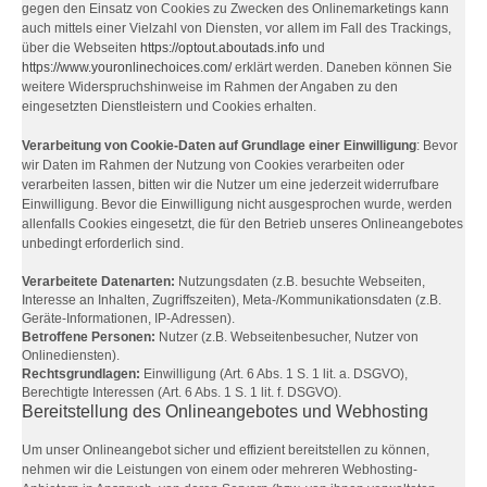
gegen den Einsatz von Cookies zu Zwecken des Onlinemarketings kann
auch mittels einer Vielzahl von Diensten, vor allem im Fall des Trackings,
über die Webseiten
https://optout.aboutads.info
und
https://www.youronlinechoices.com/
erklärt werden. Daneben können Sie
weitere Widerspruchshinweise im Rahmen der Angaben zu den
eingesetzten Dienstleistern und Cookies erhalten.
Verarbeitung von Cookie-Daten auf Grundlage einer Einwilligung
: Bevor
wir Daten im Rahmen der Nutzung von Cookies verarbeiten oder
verarbeiten lassen, bitten wir die Nutzer um eine jederzeit widerrufbare
Einwilligung. Bevor die Einwilligung nicht ausgesprochen wurde, werden
allenfalls Cookies eingesetzt, die für den Betrieb unseres Onlineangebotes
unbedingt erforderlich sind.
Verarbeitete Datenarten:
Nutzungsdaten (z.B. besuchte Webseiten,
Interesse an Inhalten, Zugriffszeiten), Meta-/Kommunikationsdaten (z.B.
Geräte-Informationen, IP-Adressen).
Betroffene Personen:
Nutzer (z.B. Webseitenbesucher, Nutzer von
Onlinediensten).
Rechtsgrundlagen:
Einwilligung (Art. 6 Abs. 1 S. 1 lit. a. DSGVO),
Berechtigte Interessen (Art. 6 Abs. 1 S. 1 lit. f. DSGVO).
Bereitstellung des Onlineangebotes und Webhosting
Um unser Onlineangebot sicher und effizient bereitstellen zu können,
nehmen wir die Leistungen von einem oder mehreren Webhosting-