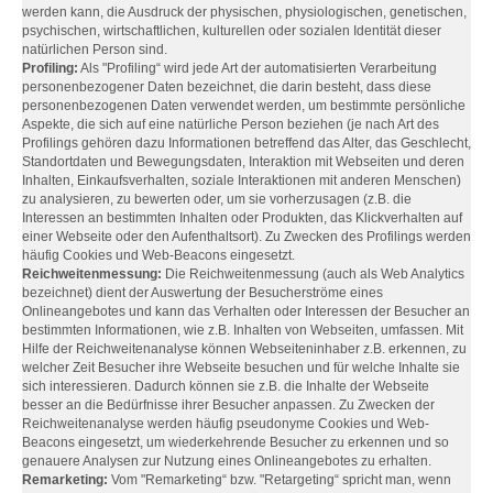
werden kann, die Ausdruck der physischen, physiologischen, genetischen,
psychischen, wirtschaftlichen, kulturellen oder sozialen Identität dieser
natürlichen Person sind.
Profiling:
Als "Profiling“ wird jede Art der automatisierten Verarbeitung
personenbezogener Daten bezeichnet, die darin besteht, dass diese
personenbezogenen Daten verwendet werden, um bestimmte persönliche
Aspekte, die sich auf eine natürliche Person beziehen (je nach Art des
Profilings gehören dazu Informationen betreffend das Alter, das Geschlecht,
Standortdaten und Bewegungsdaten, Interaktion mit Webseiten und deren
Inhalten, Einkaufsverhalten, soziale Interaktionen mit anderen Menschen)
zu analysieren, zu bewerten oder, um sie vorherzusagen (z.B. die
Interessen an bestimmten Inhalten oder Produkten, das Klickverhalten auf
einer Webseite oder den Aufenthaltsort). Zu Zwecken des Profilings werden
häufig Cookies und Web-Beacons eingesetzt.
Reichweitenmessung:
Die Reichweitenmessung (auch als Web Analytics
bezeichnet) dient der Auswertung der Besucherströme eines
Onlineangebotes und kann das Verhalten oder Interessen der Besucher an
bestimmten Informationen, wie z.B. Inhalten von Webseiten, umfassen. Mit
Hilfe der Reichweitenanalyse können Webseiteninhaber z.B. erkennen, zu
welcher Zeit Besucher ihre Webseite besuchen und für welche Inhalte sie
sich interessieren. Dadurch können sie z.B. die Inhalte der Webseite
besser an die Bedürfnisse ihrer Besucher anpassen. Zu Zwecken der
Reichweitenanalyse werden häufig pseudonyme Cookies und Web-
Beacons eingesetzt, um wiederkehrende Besucher zu erkennen und so
genauere Analysen zur Nutzung eines Onlineangebotes zu erhalten.
Remarketing:
Vom "Remarketing“ bzw. "Retargeting“ spricht man, wenn