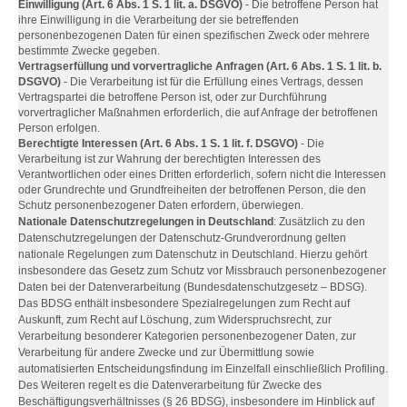
Einwilligung (Art. 6 Abs. 1 S. 1 lit. a. DSGVO)
- Die betroffene Person hat
ihre Einwilligung in die Verarbeitung der sie betreffenden
personenbezogenen Daten für einen spezifischen Zweck oder mehrere
bestimmte Zwecke gegeben.
Vertragserfüllung und vorvertragliche Anfragen (Art. 6 Abs. 1 S. 1 lit. b.
DSGVO)
- Die Verarbeitung ist für die Erfüllung eines Vertrags, dessen
Vertragspartei die betroffene Person ist, oder zur Durchführung
vorvertraglicher Maßnahmen erforderlich, die auf Anfrage der betroffenen
Person erfolgen.
Berechtigte Interessen (Art. 6 Abs. 1 S. 1 lit. f. DSGVO)
- Die
Verarbeitung ist zur Wahrung der berechtigten Interessen des
Verantwortlichen oder eines Dritten erforderlich, sofern nicht die Interessen
oder Grundrechte und Grundfreiheiten der betroffenen Person, die den
Schutz personenbezogener Daten erfordern, überwiegen.
Nationale Datenschutzregelungen in Deutschland
: Zusätzlich zu den
Datenschutzregelungen der Datenschutz-Grundverordnung gelten
nationale Regelungen zum Datenschutz in Deutschland. Hierzu gehört
insbesondere das Gesetz zum Schutz vor Missbrauch personenbezogener
Daten bei der Datenverarbeitung (Bundesdatenschutzgesetz – BDSG).
Das BDSG enthält insbesondere Spezialregelungen zum Recht auf
Auskunft, zum Recht auf Löschung, zum Widerspruchsrecht, zur
Verarbeitung besonderer Kategorien personenbezogener Daten, zur
Verarbeitung für andere Zwecke und zur Übermittlung sowie
automatisierten Entscheidungsfindung im Einzelfall einschließlich Profiling.
Des Weiteren regelt es die Datenverarbeitung für Zwecke des
Beschäftigungsverhältnisses (§ 26 BDSG), insbesondere im Hinblick auf