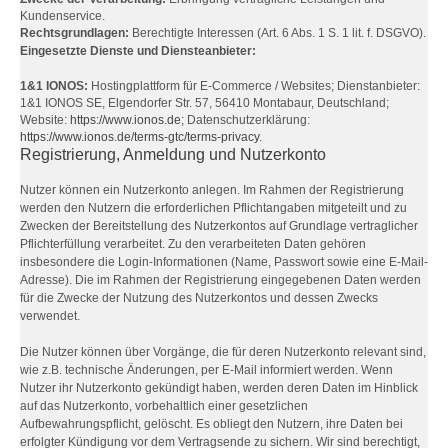
Kundenservice.
Rechtsgrundlagen:
Berechtigte Interessen (Art. 6 Abs. 1 S. 1 lit. f. DSGVO).
Eingesetzte Dienste und Diensteanbieter:
1&1 IONOS:
Hostingplattform für E-Commerce / Websites; Dienstanbieter:
1&1 IONOS SE, Elgendorfer Str. 57, 56410 Montabaur, Deutschland;
Website:
https://www.ionos.de
; Datenschutzerklärung:
https://www.ionos.de/terms-gtc/terms-privacy
.
Registrierung, Anmeldung und Nutzerkonto
Nutzer können ein Nutzerkonto anlegen. Im Rahmen der Registrierung
werden den Nutzern die erforderlichen Pflichtangaben mitgeteilt und zu
Zwecken der Bereitstellung des Nutzerkontos auf Grundlage vertraglicher
Pflichterfüllung verarbeitet. Zu den verarbeiteten Daten gehören
insbesondere die Login-Informationen (Name, Passwort sowie eine E-Mail-
Adresse). Die im Rahmen der Registrierung eingegebenen Daten werden
für die Zwecke der Nutzung des Nutzerkontos und dessen Zwecks
verwendet.
Die Nutzer können über Vorgänge, die für deren Nutzerkonto relevant sind,
wie z.B. technische Änderungen, per E-Mail informiert werden. Wenn
Nutzer ihr Nutzerkonto gekündigt haben, werden deren Daten im Hinblick
auf das Nutzerkonto, vorbehaltlich einer gesetzlichen
Aufbewahrungspflicht, gelöscht. Es obliegt den Nutzern, ihre Daten bei
erfolgter Kündigung vor dem Vertragsende zu sichern. Wir sind berechtigt,