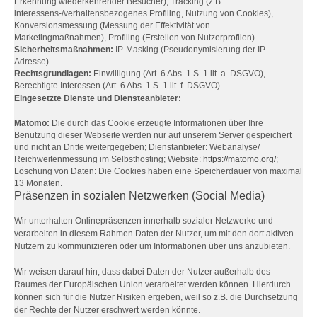
Erkennung wiederkehrender Besucher), Tracking (z.B.
interessens-/verhaltensbezogenes Profiling, Nutzung von Cookies),
Konversionsmessung (Messung der Effektivität von
Marketingmaßnahmen), Profiling (Erstellen von Nutzerprofilen).
Sicherheitsmaßnahmen:
IP-Masking (Pseudonymisierung der IP-
Adresse).
Rechtsgrundlagen:
Einwilligung (Art. 6 Abs. 1 S. 1 lit. a. DSGVO),
Berechtigte Interessen (Art. 6 Abs. 1 S. 1 lit. f. DSGVO).
Eingesetzte Dienste und Diensteanbieter:
Matomo:
Die durch das Cookie erzeugte Informationen über Ihre
Benutzung dieser Webseite werden nur auf unserem Server gespeichert
und nicht an Dritte weitergegeben; Dienstanbieter: Webanalyse/
Reichweitenmessung im Selbsthosting; Website:
https://matomo.org/
;
Löschung von Daten: Die Cookies haben eine Speicherdauer von maximal
13 Monaten.
Präsenzen in sozialen Netzwerken (Social Media)
Wir unterhalten Onlinepräsenzen innerhalb sozialer Netzwerke und
verarbeiten in diesem Rahmen Daten der Nutzer, um mit den dort aktiven
Nutzern zu kommunizieren oder um Informationen über uns anzubieten.
Wir weisen darauf hin, dass dabei Daten der Nutzer außerhalb des
Raumes der Europäischen Union verarbeitet werden können. Hierdurch
können sich für die Nutzer Risiken ergeben, weil so z.B. die Durchsetzung
der Rechte der Nutzer erschwert werden könnte.