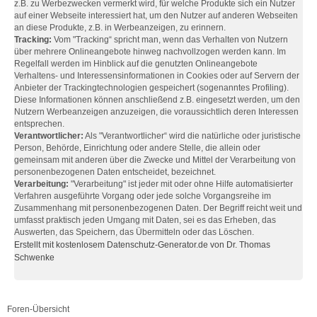
z.B. zu Werbezwecken vermerkt wird, für welche Produkte sich ein Nutzer
auf einer Webseite interessiert hat, um den Nutzer auf anderen Webseiten
an diese Produkte, z.B. in Werbeanzeigen, zu erinnern.
Tracking:
Vom "Tracking“ spricht man, wenn das Verhalten von Nutzern
über mehrere Onlineangebote hinweg nachvollzogen werden kann. Im
Regelfall werden im Hinblick auf die genutzten Onlineangebote
Verhaltens- und Interessensinformationen in Cookies oder auf Servern der
Anbieter der Trackingtechnologien gespeichert (sogenanntes Profiling).
Diese Informationen können anschließend z.B. eingesetzt werden, um den
Nutzern Werbeanzeigen anzuzeigen, die voraussichtlich deren Interessen
entsprechen.
Verantwortlicher:
Als "Verantwortlicher“ wird die natürliche oder juristische
Person, Behörde, Einrichtung oder andere Stelle, die allein oder
gemeinsam mit anderen über die Zwecke und Mittel der Verarbeitung von
personenbezogenen Daten entscheidet, bezeichnet.
Verarbeitung:
"Verarbeitung" ist jeder mit oder ohne Hilfe automatisierter
Verfahren ausgeführte Vorgang oder jede solche Vorgangsreihe im
Zusammenhang mit personenbezogenen Daten. Der Begriff reicht weit und
umfasst praktisch jeden Umgang mit Daten, sei es das Erheben, das
Auswerten, das Speichern, das Übermitteln oder das Löschen.
Erstellt mit kostenlosem Datenschutz-Generator.de von Dr. Thomas
Schwenke
Foren-Übersicht