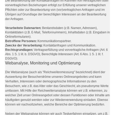
Die Beantwortung der Kontaktanfragen im Rahmen von vertraglichen oder
vorvertraglichen Beziehungen erfolgt zur Erfüllung unserer vertraglichen
Pflichten oder zur Beantwortung von (vor)vertraglichen Anfragen und im
Übrigen auf Grundlage der berechtigten Interessen an der Beantwortung
der Anfragen.
Verarbeitete Datenarten:
Bestandsdaten (z.B. Namen, Adressen),
Kontaktdaten (z.B. E-Mail, Telefonnummern), Inhaltsdaten (z.B. Eingaben in
Onlineformularen).
Betroffene Personen:
Kommunikationspartner.
Zwecke der Verarbeitung:
Kontaktanfragen und Kommunikation.
Rechtsgrundlagen:
Vertragserfüllung und vorvertragliche Anfragen (Art. 6
Abs. 1 S. 1 lit. b. DSGVO), Berechtigte Interessen (Art. 6 Abs. 1 S. 1 lit. f.
DSGVO).
Webanalyse, Monitoring und Optimierung
Die Webanalyse (auch als "Reichweitenmessung" bezeichnet) dient der
Auswertung der Besucherströme unseres Onlineangebotes und kann
Verhalten, Interessen oder demographische Informationen zu den
Besuchern, wie z.B. das Alter oder das Geschlecht, als pseudonyme Werte
umfassen. Mit Hilfe der Reichweitenanalyse können wir z.B. erkennen, zu
welcher Zeit unser Onlineangebot oder dessen Funktionen oder Inhalte am
häufigsten genutzt werden oder zur Wiederverwendung einladen. Ebenso
können wir nachvollziehen, welche Bereiche der Optimierung bedürfen.
Neben der Webanalyse können wir auch Testverfahren einsetzen, um z.B.