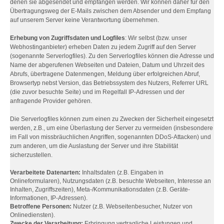
denen sie abgesendet und empfangen werden. Wir können daher für den
Übertragungsweg der E-Mails zwischen dem Absender und dem Empfang
auf unserem Server keine Verantwortung übernehmen.
Erhebung von Zugriffsdaten und Logfiles
: Wir selbst (bzw. unser
Webhostinganbieter) erheben Daten zu jedem Zugriff auf den Server
(sogenannte Serverlogfiles). Zu den Serverlogfiles können die Adresse und
Name der abgerufenen Webseiten und Dateien, Datum und Uhrzeit des
Abrufs, übertragene Datenmengen, Meldung über erfolgreichen Abruf,
Browsertyp nebst Version, das Betriebssystem des Nutzers, Referrer URL
(die zuvor besuchte Seite) und im Regelfall IP-Adressen und der
anfragende Provider gehören.
Die Serverlogfiles können zum einen zu Zwecken der Sicherheit eingesetzt
werden, z.B., um eine Überlastung der Server zu vermeiden (insbesondere
im Fall von missbräuchlichen Angriffen, sogenannten DDoS-Attacken) und
zum anderen, um die Auslastung der Server und ihre Stabilität
sicherzustellen.
Verarbeitete Datenarten:
Inhaltsdaten (z.B. Eingaben in
Onlineformularen), Nutzungsdaten (z.B. besuchte Webseiten, Interesse an
Inhalten, Zugriffszeiten), Meta-/Kommunikationsdaten (z.B. Geräte-
Informationen, IP-Adressen).
Betroffene Personen:
Nutzer (z.B. Webseitenbesucher, Nutzer von
Onlinediensten).
Zwecke der Verarbeitung:
Erbringung vertragliche Leistungen und