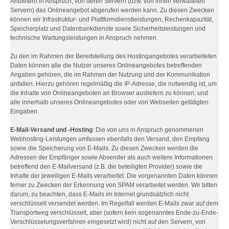
Anbietern in Anspruch, von deren Servern (bzw. von ihnen verwalteten
Servern) das Onlineangebot abgerufen werden kann. Zu diesen Zwecken
können wir Infrastruktur- und Plattformdienstleistungen, Rechenkapazität,
Speicherplatz und Datenbankdienste sowie Sicherheitsleistungen und
technische Wartungsleistungen in Anspruch nehmen.
Zu den im Rahmen der Bereitstellung des Hostingangebotes verarbeiteten
Daten können alle die Nutzer unseres Onlineangebotes betreffenden
Angaben gehören, die im Rahmen der Nutzung und der Kommunikation
anfallen. Hierzu gehören regelmäßig die IP-Adresse, die notwendig ist, um
die Inhalte von Onlineangeboten an Browser ausliefern zu können, und
alle innerhalb unseres Onlineangebotes oder von Webseiten getätigten
Eingaben.
E-Mail-Versand und -Hosting
: Die von uns in Anspruch genommenen
Webhosting-Leistungen umfassen ebenfalls den Versand, den Empfang
sowie die Speicherung von E-Mails. Zu diesen Zwecken werden die
Adressen der Empfänger sowie Absender als auch weitere Informationen
betreffend den E-Mailversand (z.B. die beteiligten Provider) sowie die
Inhalte der jeweiligen E-Mails verarbeitet. Die vorgenannten Daten können
ferner zu Zwecken der Erkennung von SPAM verarbeitet werden. Wir bitten
darum, zu beachten, dass E-Mails im Internet grundsätzlich nicht
verschlüsselt versendet werden. Im Regelfall werden E-Mails zwar auf dem
Transportweg verschlüsselt, aber (sofern kein sogenanntes Ende-zu-Ende-
Verschlüsselungsverfahren eingesetzt wird) nicht auf den Servern, von