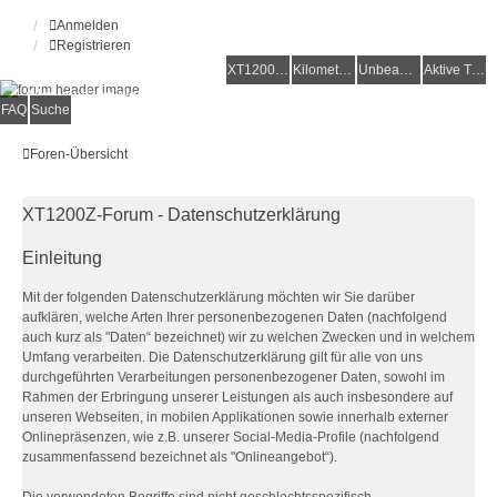
Anmelden
Registrieren
XT1200Z-Forum
XT1200Z-Wiki
Kilometerstatistik
Unbeantwortete Themen
Aktive Themen
Alles rund um die Yamaha XT1200Z Super Ténéré
FAQ
Suche
Foren-Übersicht
XT1200Z-Forum - Datenschutzerklärung
Einleitung
Mit der folgenden Datenschutzerklärung möchten wir Sie darüber
aufklären, welche Arten Ihrer personenbezogenen Daten (nachfolgend
auch kurz als "Daten“ bezeichnet) wir zu welchen Zwecken und in welchem
Umfang verarbeiten. Die Datenschutzerklärung gilt für alle von uns
durchgeführten Verarbeitungen personenbezogener Daten, sowohl im
Rahmen der Erbringung unserer Leistungen als auch insbesondere auf
unseren Webseiten, in mobilen Applikationen sowie innerhalb externer
Onlinepräsenzen, wie z.B. unserer Social-Media-Profile (nachfolgend
zusammenfassend bezeichnet als "Onlineangebot“).