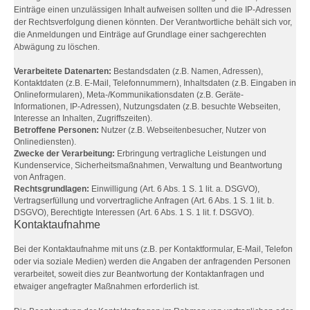
Einträge einen unzulässigen Inhalt aufweisen sollten und die IP-Adressen
der Rechtsverfolgung dienen könnten. Der Verantwortliche behält sich vor,
die Anmeldungen und Einträge auf Grundlage einer sachgerechten
Abwägung zu löschen.
Verarbeitete Datenarten:
Bestandsdaten (z.B. Namen, Adressen),
Kontaktdaten (z.B. E-Mail, Telefonnummern), Inhaltsdaten (z.B. Eingaben in
Onlineformularen), Meta-/Kommunikationsdaten (z.B. Geräte-
Informationen, IP-Adressen), Nutzungsdaten (z.B. besuchte Webseiten,
Interesse an Inhalten, Zugriffszeiten).
Betroffene Personen:
Nutzer (z.B. Webseitenbesucher, Nutzer von
Onlinediensten).
Zwecke der Verarbeitung:
Erbringung vertragliche Leistungen und
Kundenservice, Sicherheitsmaßnahmen, Verwaltung und Beantwortung
von Anfragen.
Rechtsgrundlagen:
Einwilligung (Art. 6 Abs. 1 S. 1 lit. a. DSGVO),
Vertragserfüllung und vorvertragliche Anfragen (Art. 6 Abs. 1 S. 1 lit. b.
DSGVO), Berechtigte Interessen (Art. 6 Abs. 1 S. 1 lit. f. DSGVO).
Kontaktaufnahme
Bei der Kontaktaufnahme mit uns (z.B. per Kontaktformular, E-Mail, Telefon
oder via soziale Medien) werden die Angaben der anfragenden Personen
verarbeitet, soweit dies zur Beantwortung der Kontaktanfragen und
etwaiger angefragter Maßnahmen erforderlich ist.