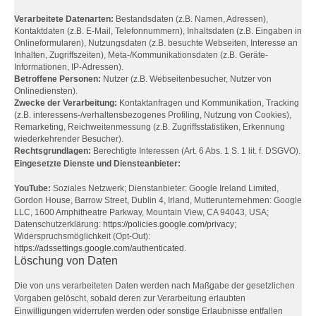
Verarbeitete Datenarten:
Bestandsdaten (z.B. Namen, Adressen),
Kontaktdaten (z.B. E-Mail, Telefonnummern), Inhaltsdaten (z.B. Eingaben in
Onlineformularen), Nutzungsdaten (z.B. besuchte Webseiten, Interesse an
Inhalten, Zugriffszeiten), Meta-/Kommunikationsdaten (z.B. Geräte-
Informationen, IP-Adressen).
Betroffene Personen:
Nutzer (z.B. Webseitenbesucher, Nutzer von
Onlinediensten).
Zwecke der Verarbeitung:
Kontaktanfragen und Kommunikation, Tracking
(z.B. interessens-/verhaltensbezogenes Profiling, Nutzung von Cookies),
Remarketing, Reichweitenmessung (z.B. Zugriffsstatistiken, Erkennung
wiederkehrender Besucher).
Rechtsgrundlagen:
Berechtigte Interessen (Art. 6 Abs. 1 S. 1 lit. f. DSGVO).
Eingesetzte Dienste und Diensteanbieter:
YouTube:
Soziales Netzwerk; Dienstanbieter: Google Ireland Limited,
Gordon House, Barrow Street, Dublin 4, Irland, Mutterunternehmen: Google
LLC, 1600 Amphitheatre Parkway, Mountain View, CA 94043, USA;
Datenschutzerklärung:
https://policies.google.com/privacy
;
Widerspruchsmöglichkeit (Opt-Out):
https://adssettings.google.com/authenticated
.
Löschung von Daten
Die von uns verarbeiteten Daten werden nach Maßgabe der gesetzlichen
Vorgaben gelöscht, sobald deren zur Verarbeitung erlaubten
Einwilligungen widerrufen werden oder sonstige Erlaubnisse entfallen