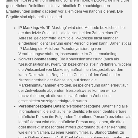
sind dem Gesetz entnommen und vor allem im Art. 4 DSGVO definiert. Die
gesetzlichen Definitionen sind verbindlich. Die nachfolgenden
Erläuterungen sollen dagegen vor allem dem Verständnis dienen. Die
Begriffe sind alphabetisch sortiert.
IP-Masking:
Als "IP-Masking” wird eine Methode bezeichnet, bei
der das letzte Oktett, d.h., die letzten beiden Zahlen einer IP-
Adresse, gelöscht wird, damit die IP-Adresse nicht mehr der
eindeutigen Identifizierung einer Person dienen kann. Daher ist das
IP-Masking ein Mittel zur Pseudonymisierung von
Verarbeitungsverfahren, insbesondere im Onlinemarketing
Konversionsmessung:
Die Konversionsmessung (auch als
"Besuchsaktionsauswertung" bezeichnet) ist ein Verfahren, mit dem
die Wirksamkeit von Marketingmaßnahmen festgestellt werden
kann. Dazu wird im Regelfall ein Cookie auf den Geräten der
Nutzer innerhalb der Webseiten, auf denen die
Marketingmaßnahmen erfolgen, gespeichert und dann erneut auf
der Zielwebseite abgerufen. Beispielsweise können wir so
nachvollziehen, ob die von uns auf anderen Webseiten
geschalteten Anzeigen erfolgreich waren.
Personenbezogene Daten:
"Personenbezogene Daten“ sind alle
Informationen, die sich auf eine identifizierte oder identifizierbare
natürliche Person (im Folgenden "betroffene Person“) beziehen; als
identifizierbar wird eine natürliche Person angesehen, die direkt
oder indirekt, insbesondere mittels Zuordnung zu einer Kennung
wie einem Namen, zu einer Kennnummer, zu Standortdaten, zu
einer Online-Kennung (z.B. Cookie) oder zu einem oder mehreren