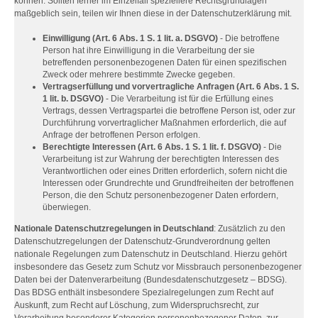
können. Sollten ferner im Einzelfall speziellere Rechtsgrundlagen
maßgeblich sein, teilen wir Ihnen diese in der Datenschutzerklärung mit.
Einwilligung (Art. 6 Abs. 1 S. 1 lit. a. DSGVO)
- Die betroffene
Person hat ihre Einwilligung in die Verarbeitung der sie
betreffenden personenbezogenen Daten für einen spezifischen
Zweck oder mehrere bestimmte Zwecke gegeben.
Vertragserfüllung und vorvertragliche Anfragen (Art. 6 Abs. 1 S.
1 lit. b. DSGVO)
- Die Verarbeitung ist für die Erfüllung eines
Vertrags, dessen Vertragspartei die betroffene Person ist, oder zur
Durchführung vorvertraglicher Maßnahmen erforderlich, die auf
Anfrage der betroffenen Person erfolgen.
Berechtigte Interessen (Art. 6 Abs. 1 S. 1 lit. f. DSGVO)
- Die
Verarbeitung ist zur Wahrung der berechtigten Interessen des
Verantwortlichen oder eines Dritten erforderlich, sofern nicht die
Interessen oder Grundrechte und Grundfreiheiten der betroffenen
Person, die den Schutz personenbezogener Daten erfordern,
überwiegen.
Nationale Datenschutzregelungen in Deutschland
: Zusätzlich zu den
Datenschutzregelungen der Datenschutz-Grundverordnung gelten
nationale Regelungen zum Datenschutz in Deutschland. Hierzu gehört
insbesondere das Gesetz zum Schutz vor Missbrauch personenbezogener
Daten bei der Datenverarbeitung (Bundesdatenschutzgesetz – BDSG).
Das BDSG enthält insbesondere Spezialregelungen zum Recht auf
Auskunft, zum Recht auf Löschung, zum Widerspruchsrecht, zur