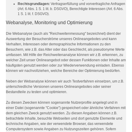
Rechtsgrundlagen:
Vertragserfüllung und vorvertragliche Anfragen
(Art. 6 Abs. 1 S. 1 lit. b. DSGVO), Berechtigte Interessen (Art. 6 Abs.
1 S. 1 lit. f. DSGVO).
Webanalyse, Monitoring und Optimierung
Die Webanalyse (auch als "Reichweitenmessung" bezeichnet) dient der
Auswertung der Besucherströme unseres Onlineangebotes und kann
Verhalten, Interessen oder demographische Informationen zu den
Besuchern, wie z.B. das Alter oder das Geschlecht, als pseudonyme Werte
umfassen. Mit Hilfe der Reichweitenanalyse können wir z.B. erkennen, zu
welcher Zeit unser Onlineangebot oder dessen Funktionen oder Inhalte am
häufigsten genutzt werden oder zur Wiederverwendung einladen. Ebenso
können wir nachvollziehen, welche Bereiche der Optimierung bedürfen.
Neben der Webanalyse können wir auch Testverfahren einsetzen, um z.B.
unterschiedliche Versionen unseres Onlineangebotes oder seiner
Bestandteile zu testen und optimieren.
Zu diesen Zwecken können sogenannte Nutzerprofile angelegt und in
einer Datei (sogenannte "Cookie") gespeichert oder ähnliche Verfahren mit
dem gleichen Zweck genutzt werden. Zu diesen Angaben können z.B.
betrachtete Inhalte, besuchte Webseiten und dort genutzte Elemente und
technische Angaben, wie der verwendete Browser, das verwendete
Computersystem sowie Angaben zu Nutzungszeiten gehören. Sofern