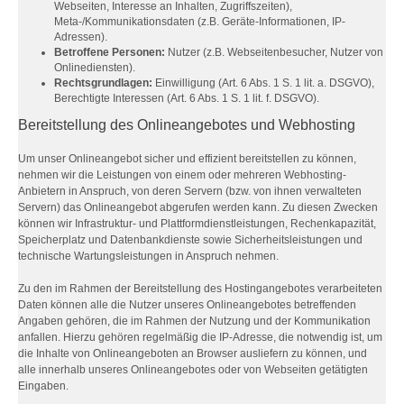
Webseiten, Interesse an Inhalten, Zugriffszeiten),
Meta-/Kommunikationsdaten (z.B. Geräte-Informationen, IP-
Adressen).
Betroffene Personen:
Nutzer (z.B. Webseitenbesucher, Nutzer von
Onlinediensten).
Rechtsgrundlagen:
Einwilligung (Art. 6 Abs. 1 S. 1 lit. a. DSGVO),
Berechtigte Interessen (Art. 6 Abs. 1 S. 1 lit. f. DSGVO).
Bereitstellung des Onlineangebotes und Webhosting
Um unser Onlineangebot sicher und effizient bereitstellen zu können,
nehmen wir die Leistungen von einem oder mehreren Webhosting-
Anbietern in Anspruch, von deren Servern (bzw. von ihnen verwalteten
Servern) das Onlineangebot abgerufen werden kann. Zu diesen Zwecken
können wir Infrastruktur- und Plattformdienstleistungen, Rechenkapazität,
Speicherplatz und Datenbankdienste sowie Sicherheitsleistungen und
technische Wartungsleistungen in Anspruch nehmen.
Zu den im Rahmen der Bereitstellung des Hostingangebotes verarbeiteten
Daten können alle die Nutzer unseres Onlineangebotes betreffenden
Angaben gehören, die im Rahmen der Nutzung und der Kommunikation
anfallen. Hierzu gehören regelmäßig die IP-Adresse, die notwendig ist, um
die Inhalte von Onlineangeboten an Browser ausliefern zu können, und
alle innerhalb unseres Onlineangebotes oder von Webseiten getätigten
Eingaben.