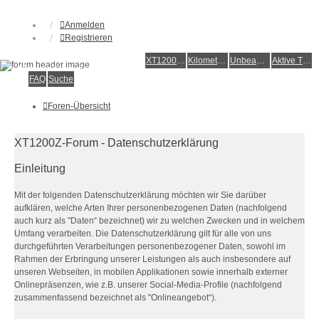
Anmelden
Registrieren
XT1200Z-Forum
XT1200Z-Wiki
Kilometerstatistik
Unbeantwortete Themen
Aktive Themen
Alles rund um die Yamaha XT1200Z Super Ténéré
FAQ
Suche
Foren-Übersicht
XT1200Z-Forum - Datenschutzerklärung
Einleitung
Mit der folgenden Datenschutzerklärung möchten wir Sie darüber
aufklären, welche Arten Ihrer personenbezogenen Daten (nachfolgend
auch kurz als "Daten“ bezeichnet) wir zu welchen Zwecken und in welchem
Umfang verarbeiten. Die Datenschutzerklärung gilt für alle von uns
durchgeführten Verarbeitungen personenbezogener Daten, sowohl im
Rahmen der Erbringung unserer Leistungen als auch insbesondere auf
unseren Webseiten, in mobilen Applikationen sowie innerhalb externer
Onlinepräsenzen, wie z.B. unserer Social-Media-Profile (nachfolgend
zusammenfassend bezeichnet als "Onlineangebot“).