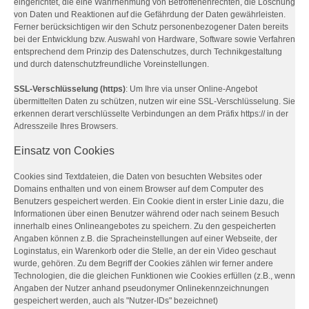
eingerichtet, die eine Wahrnehmung von Betroffenenrechten, die Löschung
von Daten und Reaktionen auf die Gefährdung der Daten gewährleisten.
Ferner berücksichtigen wir den Schutz personenbezogener Daten bereits
bei der Entwicklung bzw. Auswahl von Hardware, Software sowie Verfahren
entsprechend dem Prinzip des Datenschutzes, durch Technikgestaltung
und durch datenschutzfreundliche Voreinstellungen.
SSL-Verschlüsselung (https)
: Um Ihre via unser Online-Angebot
übermittelten Daten zu schützen, nutzen wir eine SSL-Verschlüsselung. Sie
erkennen derart verschlüsselte Verbindungen an dem Präfix https:// in der
Adresszeile Ihres Browsers.
Einsatz von Cookies
Cookies sind Textdateien, die Daten von besuchten Websites oder
Domains enthalten und von einem Browser auf dem Computer des
Benutzers gespeichert werden. Ein Cookie dient in erster Linie dazu, die
Informationen über einen Benutzer während oder nach seinem Besuch
innerhalb eines Onlineangebotes zu speichern. Zu den gespeicherten
Angaben können z.B. die Spracheinstellungen auf einer Webseite, der
Loginstatus, ein Warenkorb oder die Stelle, an der ein Video geschaut
wurde, gehören. Zu dem Begriff der Cookies zählen wir ferner andere
Technologien, die die gleichen Funktionen wie Cookies erfüllen (z.B., wenn
Angaben der Nutzer anhand pseudonymer Onlinekennzeichnungen
gespeichert werden, auch als "Nutzer-IDs" bezeichnet)