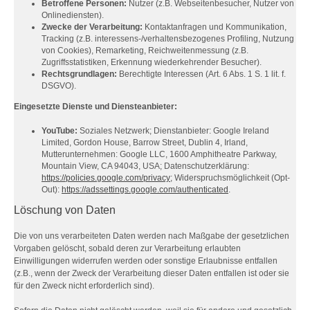
Betroffene Personen:
Nutzer (z.B. Webseitenbesucher, Nutzer von
Onlinediensten).
Zwecke der Verarbeitung:
Kontaktanfragen und Kommunikation,
Tracking (z.B. interessens-/verhaltensbezogenes Profiling, Nutzung
von Cookies), Remarketing, Reichweitenmessung (z.B.
Zugriffsstatistiken, Erkennung wiederkehrender Besucher).
Rechtsgrundlagen:
Berechtigte Interessen (Art. 6 Abs. 1 S. 1 lit. f.
DSGVO).
Eingesetzte Dienste und Diensteanbieter:
YouTube:
Soziales Netzwerk; Dienstanbieter: Google Ireland
Limited, Gordon House, Barrow Street, Dublin 4, Irland,
Mutterunternehmen: Google LLC, 1600 Amphitheatre Parkway,
Mountain View, CA 94043, USA; Datenschutzerklärung:
https://policies.google.com/privacy
; Widerspruchsmöglichkeit (Opt-
Out):
https://adssettings.google.com/authenticated
.
Löschung von Daten
Die von uns verarbeiteten Daten werden nach Maßgabe der gesetzlichen
Vorgaben gelöscht, sobald deren zur Verarbeitung erlaubten
Einwilligungen widerrufen werden oder sonstige Erlaubnisse entfallen
(z.B., wenn der Zweck der Verarbeitung dieser Daten entfallen ist oder sie
für den Zweck nicht erforderlich sind).