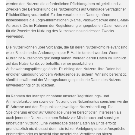
werden den Nutzern die erforderlichen Pflichtangaben mitgeteilt und zu
Zwecken der Bereitstellung des Nutzerkontos auf Grundlage vertraglicher
Pflichterfüllung verarbeitet. Zu den verarbeiteten Daten gehören
insbesondere die Login-Informationen (Name, Passwort sowie eine E-Mail-
Adresse). Die im Rahmen der Registrierung eingegebenen Daten werden
für die Zwecke der Nutzung des Nutzerkontos und dessen Zwecks
verwendet.
Die Nutzer können über Vorgänge, die für deren Nutzerkonto relevant sind,
wie z.B. technische Änderungen, per E-Mail informiert werden. Wenn
Nutzer ihr Nutzerkonto gekündigt haben, werden deren Daten im Hinblick
auf das Nutzerkonto, vorbehaltlich einer gesetzlichen
Aufbewahrungspflicht, gelöscht. Es obliegt den Nutzern, ihre Daten bei
erfolgter Kündigung vor dem Vertragsende zu sichern. Wir sind berechtigt,
sämtliche während der Vertragsdauer gespeicherte Daten des Nutzers
unwiederbringlich zu löschen.
Im Rahmen der Inanspruchnahme unserer Registrierungs- und
Anmeldefunktionen sowie der Nutzung des Nutzerkontos speichern wir die
IP-Adresse und den Zeitpunkt der jeweiligen Nutzerhandlung. Die
Speicherung erfolgt auf Grundlage unserer berechtigten Interessen als
auch jener der Nutzer an einem Schutz vor Missbrauch und sonstiger
unbefugter Nutzung. Eine Weitergabe dieser Daten an Dritte erfolgt
grundsätzlich nicht, es sei denn, sie ist zur Verfolgung unserer Ansprüche
erforderlich oder es besteht eine gesetzliche Verpflichtung hierzu.