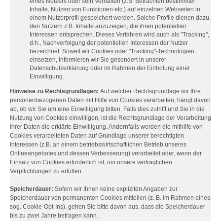
eines Nutzers oder sein Verhalten (z.B. Betrachten bestimmter
Inhalte, Nutzen von Funktionen etc.) auf einzelnen Webseiten in
einem Nutzerprofil gespeichert werden. Solche Profile dienen dazu,
den Nutzern z.B. Inhalte anzuzeigen, die ihren potentiellen
Interessen entsprechen. Dieses Verfahren wird auch als "Tracking",
d.h., Nachverfolgung der potentiellen Interessen der Nutzer
bezeichnet. Soweit wir Cookies oder "Tracking"-Technologien
einsetzen, informieren wir Sie gesondert in unserer
Datenschutzerklärung oder im Rahmen der Einholung einer
Einwilligung.
Hinweise zu Rechtsgrundlagen:
Auf welcher Rechtsgrundlage wir Ihre
personenbezogenen Daten mit Hilfe von Cookies verarbeiten, hängt davon
ab, ob wir Sie um eine Einwilligung bitten. Falls dies zutrifft und Sie in die
Nutzung von Cookies einwilligen, ist die Rechtsgrundlage der Verarbeitung
Ihrer Daten die erklärte Einwilligung. Andernfalls werden die mithilfe von
Cookies verarbeiteten Daten auf Grundlage unserer berechtigten
Interessen (z.B. an einem betriebswirtschaftlichen Betrieb unseres
Onlineangebotes und dessen Verbesserung) verarbeitet oder, wenn der
Einsatz von Cookies erforderlich ist, um unsere vertraglichen
Verpflichtungen zu erfüllen.
Speicherdauer:
Sofern wir Ihnen keine expliziten Angaben zur
Speicherdauer von permanenten Cookies mitteilen (z. B. im Rahmen eines
sog. Cookie-Opt-Ins), gehen Sie bitte davon aus, dass die Speicherdauer
bis zu zwei Jahre betragen kann.