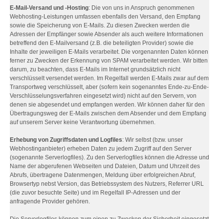
E-Mail-Versand und -Hosting
: Die von uns in Anspruch genommenen
Webhosting-Leistungen umfassen ebenfalls den Versand, den Empfang
sowie die Speicherung von E-Mails. Zu diesen Zwecken werden die
Adressen der Empfänger sowie Absender als auch weitere Informationen
betreffend den E-Mailversand (z.B. die beteiligten Provider) sowie die
Inhalte der jeweiligen E-Mails verarbeitet. Die vorgenannten Daten können
ferner zu Zwecken der Erkennung von SPAM verarbeitet werden. Wir bitten
darum, zu beachten, dass E-Mails im Internet grundsätzlich nicht
verschlüsselt versendet werden. Im Regelfall werden E-Mails zwar auf dem
Transportweg verschlüsselt, aber (sofern kein sogenanntes Ende-zu-Ende-
Verschlüsselungsverfahren eingesetzt wird) nicht auf den Servern, von
denen sie abgesendet und empfangen werden. Wir können daher für den
Übertragungsweg der E-Mails zwischen dem Absender und dem Empfang
auf unserem Server keine Verantwortung übernehmen.
Erhebung von Zugriffsdaten und Logfiles
: Wir selbst (bzw. unser
Webhostinganbieter) erheben Daten zu jedem Zugriff auf den Server
(sogenannte Serverlogfiles). Zu den Serverlogfiles können die Adresse und
Name der abgerufenen Webseiten und Dateien, Datum und Uhrzeit des
Abrufs, übertragene Datenmengen, Meldung über erfolgreichen Abruf,
Browsertyp nebst Version, das Betriebssystem des Nutzers, Referrer URL
(die zuvor besuchte Seite) und im Regelfall IP-Adressen und der
anfragende Provider gehören.