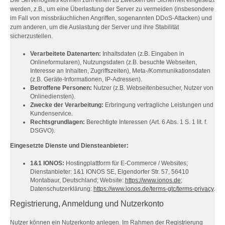
Die Serverlogfiles können zum einen zu Zwecken der Sicherheit eingesetzt
werden, z.B., um eine Überlastung der Server zu vermeiden (insbesondere
im Fall von missbräuchlichen Angriffen, sogenannten DDoS-Attacken) und
zum anderen, um die Auslastung der Server und ihre Stabilität
sicherzustellen.
Verarbeitete Datenarten:
Inhaltsdaten (z.B. Eingaben in
Onlineformularen), Nutzungsdaten (z.B. besuchte Webseiten,
Interesse an Inhalten, Zugriffszeiten), Meta-/Kommunikationsdaten
(z.B. Geräte-Informationen, IP-Adressen).
Betroffene Personen:
Nutzer (z.B. Webseitenbesucher, Nutzer von
Onlinediensten).
Zwecke der Verarbeitung:
Erbringung vertragliche Leistungen und
Kundenservice.
Rechtsgrundlagen:
Berechtigte Interessen (Art. 6 Abs. 1 S. 1 lit. f.
DSGVO).
Eingesetzte Dienste und Diensteanbieter:
1&1 IONOS:
Hostingplattform für E-Commerce / Websites;
Dienstanbieter: 1&1 IONOS SE, Elgendorfer Str. 57, 56410
Montabaur, Deutschland; Website:
https://www.ionos.de
;
Datenschutzerklärung:
https://www.ionos.de/terms-gtc/terms-privacy
.
Registrierung, Anmeldung und Nutzerkonto
Nutzer können ein Nutzerkonto anlegen. Im Rahmen der Registrierung