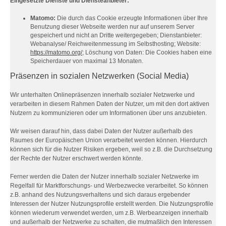
Eingesetzte Dienste und Diensteanbieter:
Matomo:
Die durch das Cookie erzeugte Informationen über Ihre
Benutzung dieser Webseite werden nur auf unserem Server
gespeichert und nicht an Dritte weitergegeben; Dienstanbieter:
Webanalyse/ Reichweitenmessung im Selbsthosting; Website:
https://matomo.org/
; Löschung von Daten: Die Cookies haben eine
Speicherdauer von maximal 13 Monaten.
Präsenzen in sozialen Netzwerken (Social Media)
Wir unterhalten Onlinepräsenzen innerhalb sozialer Netzwerke und
verarbeiten in diesem Rahmen Daten der Nutzer, um mit den dort aktiven
Nutzern zu kommunizieren oder um Informationen über uns anzubieten.
Wir weisen darauf hin, dass dabei Daten der Nutzer außerhalb des
Raumes der Europäischen Union verarbeitet werden können. Hierdurch
können sich für die Nutzer Risiken ergeben, weil so z.B. die Durchsetzung
der Rechte der Nutzer erschwert werden könnte.
Ferner werden die Daten der Nutzer innerhalb sozialer Netzwerke im
Regelfall für Marktforschungs- und Werbezwecke verarbeitet. So können
z.B. anhand des Nutzungsverhaltens und sich daraus ergebender
Interessen der Nutzer Nutzungsprofile erstellt werden. Die Nutzungsprofile
können wiederum verwendet werden, um z.B. Werbeanzeigen innerhalb
und außerhalb der Netzwerke zu schalten, die mutmaßlich den Interessen