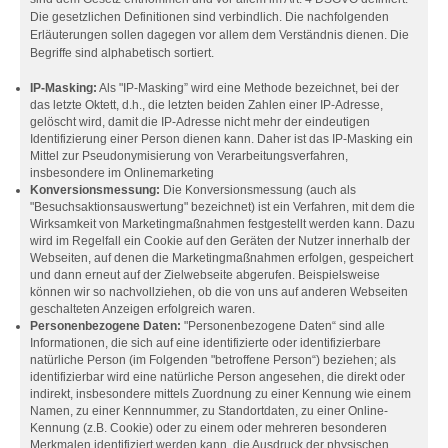
Die gesetzlichen Definitionen sind verbindlich. Die nachfolgenden
Erläuterungen sollen dagegen vor allem dem Verständnis dienen. Die
Begriffe sind alphabetisch sortiert.
IP-Masking:
Als "IP-Masking” wird eine Methode bezeichnet, bei der
das letzte Oktett, d.h., die letzten beiden Zahlen einer IP-Adresse,
gelöscht wird, damit die IP-Adresse nicht mehr der eindeutigen
Identifizierung einer Person dienen kann. Daher ist das IP-Masking ein
Mittel zur Pseudonymisierung von Verarbeitungsverfahren,
insbesondere im Onlinemarketing
Konversionsmessung:
Die Konversionsmessung (auch als
"Besuchsaktionsauswertung" bezeichnet) ist ein Verfahren, mit dem die
Wirksamkeit von Marketingmaßnahmen festgestellt werden kann. Dazu
wird im Regelfall ein Cookie auf den Geräten der Nutzer innerhalb der
Webseiten, auf denen die Marketingmaßnahmen erfolgen, gespeichert
und dann erneut auf der Zielwebseite abgerufen. Beispielsweise
können wir so nachvollziehen, ob die von uns auf anderen Webseiten
geschalteten Anzeigen erfolgreich waren.
Personenbezogene Daten:
"Personenbezogene Daten“ sind alle
Informationen, die sich auf eine identifizierte oder identifizierbare
natürliche Person (im Folgenden "betroffene Person“) beziehen; als
identifizierbar wird eine natürliche Person angesehen, die direkt oder
indirekt, insbesondere mittels Zuordnung zu einer Kennung wie einem
Namen, zu einer Kennnummer, zu Standortdaten, zu einer Online-
Kennung (z.B. Cookie) oder zu einem oder mehreren besonderen
Merkmalen identifiziert werden kann, die Ausdruck der physischen,