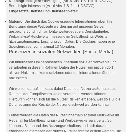
Rechtsgrundlagen:
Einwilligung (Art. 6 Abs. 1 S. 1 lit. a. DSGVO),
Berechtigte Interessen (Art. 6 Abs. 1 S. 1 lit. f. DSGVO).
Eingesetzte Dienste und Diensteanbieter:
Matomo:
Die durch das Cookie erzeugte Informationen über Ihre
Benutzung dieser Webseite werden nur auf unserem Server
gespeichert und nicht an Dritte weitergegeben; Dienstanbieter:
Webanalyse/ Reichweitenmessung im Selbsthosting; Website:
https://matomo.org/
; Löschung von Daten: Die Cookies haben eine
Speicherdauer von maximal 13 Monaten.
Präsenzen in sozialen Netzwerken (Social Media)
Wir unterhalten Onlinepräsenzen innerhalb sozialer Netzwerke und
verarbeiten in diesem Rahmen Daten der Nutzer, um mit den dort
aktiven Nutzern zu kommunizieren oder um Informationen über uns
anzubieten.
Wir weisen darauf hin, dass dabei Daten der Nutzer außerhalb des
Raumes der Europäischen Union verarbeitet werden können.
Hierdurch können sich für die Nutzer Risiken ergeben, weil so z.B. die
Durchsetzung der Rechte der Nutzer erschwert werden könnte.
Ferner werden die Daten der Nutzer innerhalb sozialer Netzwerke im
Regelfall für Marktforschungs- und Werbezwecke verarbeitet. So
können z.B. anhand des Nutzungsverhaltens und sich daraus
ergebender Interessen der Nutzer Nutzungsprofile erstellt werden. Die