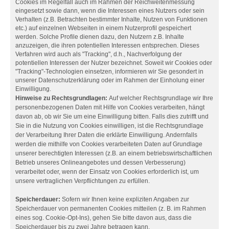
Cookies im Regelfall auch im Rahmen der Reichweitenmessung
eingesetzt sowie dann, wenn die Interessen eines Nutzers oder sein
Verhalten (z.B. Betrachten bestimmter Inhalte, Nutzen von Funktionen
etc.) auf einzelnen Webseiten in einem Nutzerprofil gespeichert
werden. Solche Profile dienen dazu, den Nutzern z.B. Inhalte
anzuzeigen, die ihren potentiellen Interessen entsprechen. Dieses
Verfahren wird auch als "Tracking", d.h., Nachverfolgung der
potentiellen Interessen der Nutzer bezeichnet. Soweit wir Cookies oder
"Tracking"-Technologien einsetzen, informieren wir Sie gesondert in
unserer Datenschutzerklärung oder im Rahmen der Einholung einer
Einwilligung.
Hinweise zu Rechtsgrundlagen:
Auf welcher Rechtsgrundlage wir Ihre
personenbezogenen Daten mit Hilfe von Cookies verarbeiten, hängt
davon ab, ob wir Sie um eine Einwilligung bitten. Falls dies zutrifft und
Sie in die Nutzung von Cookies einwilligen, ist die Rechtsgrundlage
der Verarbeitung Ihrer Daten die erklärte Einwilligung. Andernfalls
werden die mithilfe von Cookies verarbeiteten Daten auf Grundlage
unserer berechtigten Interessen (z.B. an einem betriebswirtschaftlichen
Betrieb unseres Onlineangebotes und dessen Verbesserung)
verarbeitet oder, wenn der Einsatz von Cookies erforderlich ist, um
unsere vertraglichen Verpflichtungen zu erfüllen.
Speicherdauer:
Sofern wir Ihnen keine expliziten Angaben zur
Speicherdauer von permanenten Cookies mitteilen (z. B. im Rahmen
eines sog. Cookie-Opt-Ins), gehen Sie bitte davon aus, dass die
Speicherdauer bis zu zwei Jahre betragen kann.