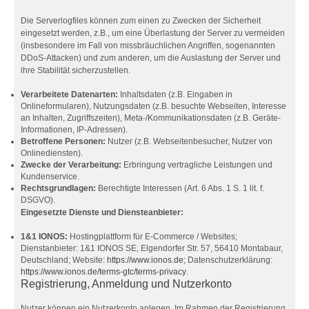
Die Serverlogfiles können zum einen zu Zwecken der Sicherheit
eingesetzt werden, z.B., um eine Überlastung der Server zu vermeiden
(insbesondere im Fall von missbräuchlichen Angriffen, sogenannten
DDoS-Attacken) und zum anderen, um die Auslastung der Server und
ihre Stabilität sicherzustellen.
Verarbeitete Datenarten:
Inhaltsdaten (z.B. Eingaben in
Onlineformularen), Nutzungsdaten (z.B. besuchte Webseiten, Interesse
an Inhalten, Zugriffszeiten), Meta-/Kommunikationsdaten (z.B. Geräte-
Informationen, IP-Adressen).
Betroffene Personen:
Nutzer (z.B. Webseitenbesucher, Nutzer von
Onlinediensten).
Zwecke der Verarbeitung:
Erbringung vertragliche Leistungen und
Kundenservice.
Rechtsgrundlagen:
Berechtigte Interessen (Art. 6 Abs. 1 S. 1 lit. f.
DSGVO).
Eingesetzte Dienste und Diensteanbieter:
1&1 IONOS:
Hostingplattform für E-Commerce / Websites;
Dienstanbieter: 1&1 IONOS SE, Elgendorfer Str. 57, 56410 Montabaur,
Deutschland; Website:
https://www.ionos.de
; Datenschutzerklärung:
https://www.ionos.de/terms-gtc/terms-privacy
.
Registrierung, Anmeldung und Nutzerkonto
Nutzer können ein Nutzerkonto anlegen. Im Rahmen der Registrierung