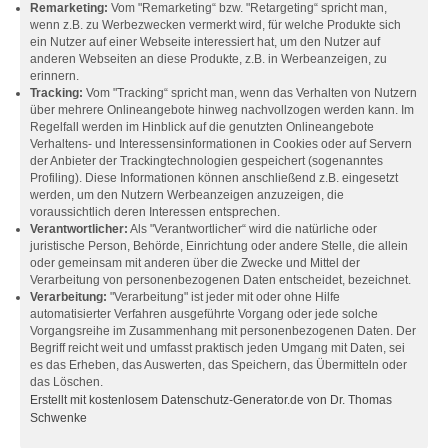
Remarketing:
Vom "Remarketing“ bzw. "Retargeting“ spricht man,
wenn z.B. zu Werbezwecken vermerkt wird, für welche Produkte sich
ein Nutzer auf einer Webseite interessiert hat, um den Nutzer auf
anderen Webseiten an diese Produkte, z.B. in Werbeanzeigen, zu
erinnern.
Tracking:
Vom "Tracking“ spricht man, wenn das Verhalten von Nutzern
über mehrere Onlineangebote hinweg nachvollzogen werden kann. Im
Regelfall werden im Hinblick auf die genutzten Onlineangebote
Verhaltens- und Interessensinformationen in Cookies oder auf Servern
der Anbieter der Trackingtechnologien gespeichert (sogenanntes
Profiling). Diese Informationen können anschließend z.B. eingesetzt
werden, um den Nutzern Werbeanzeigen anzuzeigen, die
voraussichtlich deren Interessen entsprechen.
Verantwortlicher:
Als "Verantwortlicher“ wird die natürliche oder
juristische Person, Behörde, Einrichtung oder andere Stelle, die allein
oder gemeinsam mit anderen über die Zwecke und Mittel der
Verarbeitung von personenbezogenen Daten entscheidet, bezeichnet.
Verarbeitung:
"Verarbeitung" ist jeder mit oder ohne Hilfe
automatisierter Verfahren ausgeführte Vorgang oder jede solche
Vorgangsreihe im Zusammenhang mit personenbezogenen Daten. Der
Begriff reicht weit und umfasst praktisch jeden Umgang mit Daten, sei
es das Erheben, das Auswerten, das Speichern, das Übermitteln oder
das Löschen.
Erstellt mit kostenlosem Datenschutz-Generator.de von Dr. Thomas
Schwenke