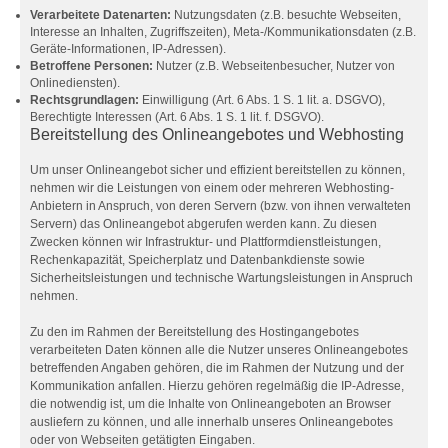
Verarbeitete Datenarten:
Nutzungsdaten (z.B. besuchte Webseiten,
Interesse an Inhalten, Zugriffszeiten), Meta-/Kommunikationsdaten (z.B.
Geräte-Informationen, IP-Adressen).
Betroffene Personen:
Nutzer (z.B. Webseitenbesucher, Nutzer von
Onlinediensten).
Rechtsgrundlagen:
Einwilligung (Art. 6 Abs. 1 S. 1 lit. a. DSGVO),
Berechtigte Interessen (Art. 6 Abs. 1 S. 1 lit. f. DSGVO).
Bereitstellung des Onlineangebotes und Webhosting
Um unser Onlineangebot sicher und effizient bereitstellen zu können,
nehmen wir die Leistungen von einem oder mehreren Webhosting-
Anbietern in Anspruch, von deren Servern (bzw. von ihnen verwalteten
Servern) das Onlineangebot abgerufen werden kann. Zu diesen
Zwecken können wir Infrastruktur- und Plattformdienstleistungen,
Rechenkapazität, Speicherplatz und Datenbankdienste sowie
Sicherheitsleistungen und technische Wartungsleistungen in Anspruch
nehmen.
Zu den im Rahmen der Bereitstellung des Hostingangebotes
verarbeiteten Daten können alle die Nutzer unseres Onlineangebotes
betreffenden Angaben gehören, die im Rahmen der Nutzung und der
Kommunikation anfallen. Hierzu gehören regelmäßig die IP-Adresse,
die notwendig ist, um die Inhalte von Onlineangeboten an Browser
ausliefern zu können, und alle innerhalb unseres Onlineangebotes
oder von Webseiten getätigten Eingaben.