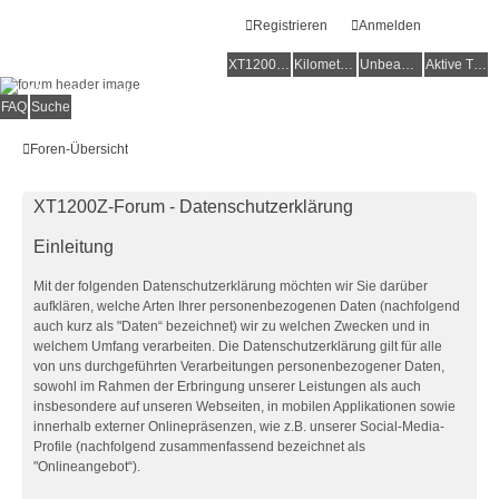
Registrieren
Anmelden
XT1200Z-Forum
XT1200Z-Wiki
Kilometerstatistik
Unbeantwortete Themen
Aktive Themen
Alles rund um die Yamaha XT1200Z Super Ténéré
FAQ
Suche
Foren-Übersicht
XT1200Z-Forum - Datenschutzerklärung
Einleitung
Mit der folgenden Datenschutzerklärung möchten wir Sie darüber
aufklären, welche Arten Ihrer personenbezogenen Daten (nachfolgend
auch kurz als "Daten“ bezeichnet) wir zu welchen Zwecken und in
welchem Umfang verarbeiten. Die Datenschutzerklärung gilt für alle
von uns durchgeführten Verarbeitungen personenbezogener Daten,
sowohl im Rahmen der Erbringung unserer Leistungen als auch
insbesondere auf unseren Webseiten, in mobilen Applikationen sowie
innerhalb externer Onlinepräsenzen, wie z.B. unserer Social-Media-
Profile (nachfolgend zusammenfassend bezeichnet als
"Onlineangebot“).