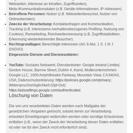
Webseiten, Interesse an Inhalten, Zugriffszeiten),
Meta-/Kommunikationsdaten (z.B. Geräte-Informationen, IP-Adressen).
Betroffene Personen:
Nutzer (z.B. Webseitenbesucher, Nutzer von
Onlinediensten).
Zwecke der Verarbeitung:
Kontaktanfragen und Kommunikation,
Tracking (z.B. interessens-/verhaltensbezogenes Profiling, Nutzung von
Cookies), Remarketing, Reichweitenmessung (z.B. Zugriffsstatistiken,
Erkennung wiederkehrender Besucher).
Rechtsgrundlagen:
Berechtigte Interessen (Art. 6 Abs. 1 S. 1 lit. f.
DSGVO).
Eingesetzte Dienste und Diensteanbieter:
YouTube:
Soziales Netzwerk; Dienstanbieter: Google Ireland Limited,
Gordon House, Barrow Street, Dublin 4, Irland, Mutterunternehmen:
Google LLC, 1600 Amphitheatre Parkway, Mountain View, CA 94043,
USA; Datenschutzerklärung:
https://policies.google.com/privacy
;
Widerspruchsmöglichkeit (Opt-Out):
https://adssettings.google.com/authenticated
.
Löschung von Daten
Die von uns verarbeiteten Daten werden nach Maßgabe der
gesetzlichen Vorgaben gelöscht, sobald deren zur Verarbeitung
erlaubten Einwilligungen widerrufen werden oder sonstige Erlaubnisse
entfallen (z.B., wenn der Zweck der Verarbeitung dieser Daten entfallen
ist oder sie für den Zweck nicht erforderlich sind).