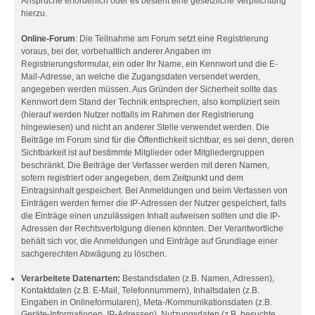
Ansprüche erforderlich oder es besteht eine gesetzliche Verpflichtung
hierzu.
Online-Forum
: Die Teilnahme am Forum setzt eine Registrierung
voraus, bei der, vorbehaltlich anderer Angaben im
Registrierungsformular, ein oder Ihr Name, ein Kennwort und die E-
Mail-Adresse, an welche die Zugangsdaten versendet werden,
angegeben werden müssen. Aus Gründen der Sicherheit sollte das
Kennwort dem Stand der Technik entsprechen, also kompliziert sein
(hierauf werden Nutzer notfalls im Rahmen der Registrierung
hingewiesen) und nicht an anderer Stelle verwendet werden. Die
Beiträge im Forum sind für die Öffentlichkeit sichtbar, es sei denn, deren
Sichtbarkeit ist auf bestimmte Mitglieder oder Mitgliedergruppen
beschränkt. Die Beiträge der Verfasser werden mit deren Namen,
sofern registriert oder angegeben, dem Zeitpunkt und dem
Eintragsinhalt gespeichert. Bei Anmeldungen und beim Verfassen von
Einträgen werden ferner die IP-Adressen der Nutzer gespeichert, falls
die Einträge einen unzulässigen Inhalt aufweisen sollten und die IP-
Adressen der Rechtsverfolgung dienen könnten. Der Verantwortliche
behält sich vor, die Anmeldungen und Einträge auf Grundlage einer
sachgerechten Abwägung zu löschen.
Verarbeitete Datenarten:
Bestandsdaten (z.B. Namen, Adressen),
Kontaktdaten (z.B. E-Mail, Telefonnummern), Inhaltsdaten (z.B.
Eingaben in Onlineformularen), Meta-/Kommunikationsdaten (z.B.
Geräte-Informationen, IP-Adressen), Nutzungsdaten (z.B. besuchte