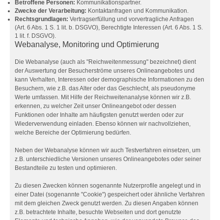
Betroffene Personen:
Kommunikationspartner.
Zwecke der Verarbeitung:
Kontaktanfragen und Kommunikation.
Rechtsgrundlagen:
Vertragserfüllung und vorvertragliche Anfragen
(Art. 6 Abs. 1 S. 1 lit. b. DSGVO), Berechtigte Interessen (Art. 6 Abs. 1 S.
1 lit. f. DSGVO).
Webanalyse, Monitoring und Optimierung
Die Webanalyse (auch als "Reichweitenmessung" bezeichnet) dient
der Auswertung der Besucherströme unseres Onlineangebotes und
kann Verhalten, Interessen oder demographische Informationen zu den
Besuchern, wie z.B. das Alter oder das Geschlecht, als pseudonyme
Werte umfassen. Mit Hilfe der Reichweitenanalyse können wir z.B.
erkennen, zu welcher Zeit unser Onlineangebot oder dessen
Funktionen oder Inhalte am häufigsten genutzt werden oder zur
Wiederverwendung einladen. Ebenso können wir nachvollziehen,
welche Bereiche der Optimierung bedürfen.
Neben der Webanalyse können wir auch Testverfahren einsetzen, um
z.B. unterschiedliche Versionen unseres Onlineangebotes oder seiner
Bestandteile zu testen und optimieren.
Zu diesen Zwecken können sogenannte Nutzerprofile angelegt und in
einer Datei (sogenannte "Cookie") gespeichert oder ähnliche Verfahren
mit dem gleichen Zweck genutzt werden. Zu diesen Angaben können
z.B. betrachtete Inhalte, besuchte Webseiten und dort genutzte