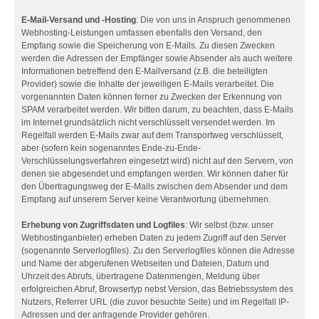
E-Mail-Versand und -Hosting
: Die von uns in Anspruch genommenen
Webhosting-Leistungen umfassen ebenfalls den Versand, den
Empfang sowie die Speicherung von E-Mails. Zu diesen Zwecken
werden die Adressen der Empfänger sowie Absender als auch weitere
Informationen betreffend den E-Mailversand (z.B. die beteiligten
Provider) sowie die Inhalte der jeweiligen E-Mails verarbeitet. Die
vorgenannten Daten können ferner zu Zwecken der Erkennung von
SPAM verarbeitet werden. Wir bitten darum, zu beachten, dass E-Mails
im Internet grundsätzlich nicht verschlüsselt versendet werden. Im
Regelfall werden E-Mails zwar auf dem Transportweg verschlüsselt,
aber (sofern kein sogenanntes Ende-zu-Ende-
Verschlüsselungsverfahren eingesetzt wird) nicht auf den Servern, von
denen sie abgesendet und empfangen werden. Wir können daher für
den Übertragungsweg der E-Mails zwischen dem Absender und dem
Empfang auf unserem Server keine Verantwortung übernehmen.
Erhebung von Zugriffsdaten und Logfiles
: Wir selbst (bzw. unser
Webhostinganbieter) erheben Daten zu jedem Zugriff auf den Server
(sogenannte Serverlogfiles). Zu den Serverlogfiles können die Adresse
und Name der abgerufenen Webseiten und Dateien, Datum und
Uhrzeit des Abrufs, übertragene Datenmengen, Meldung über
erfolgreichen Abruf, Browsertyp nebst Version, das Betriebssystem des
Nutzers, Referrer URL (die zuvor besuchte Seite) und im Regelfall IP-
Adressen und der anfragende Provider gehören.