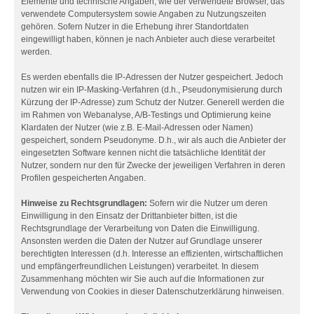
Elemente und technische Angaben, wie der verwendete Browser, das
verwendete Computersystem sowie Angaben zu Nutzungszeiten
gehören. Sofern Nutzer in die Erhebung ihrer Standortdaten
eingewilligt haben, können je nach Anbieter auch diese verarbeitet
werden.
Es werden ebenfalls die IP-Adressen der Nutzer gespeichert. Jedoch
nutzen wir ein IP-Masking-Verfahren (d.h., Pseudonymisierung durch
Kürzung der IP-Adresse) zum Schutz der Nutzer. Generell werden die
im Rahmen von Webanalyse, A/B-Testings und Optimierung keine
Klardaten der Nutzer (wie z.B. E-Mail-Adressen oder Namen)
gespeichert, sondern Pseudonyme. D.h., wir als auch die Anbieter der
eingesetzten Software kennen nicht die tatsächliche Identität der
Nutzer, sondern nur den für Zwecke der jeweiligen Verfahren in deren
Profilen gespeicherten Angaben.
Hinweise zu Rechtsgrundlagen:
Sofern wir die Nutzer um deren
Einwilligung in den Einsatz der Drittanbieter bitten, ist die
Rechtsgrundlage der Verarbeitung von Daten die Einwilligung.
Ansonsten werden die Daten der Nutzer auf Grundlage unserer
berechtigten Interessen (d.h. Interesse an effizienten, wirtschaftlichen
und empfängerfreundlichen Leistungen) verarbeitet. In diesem
Zusammenhang möchten wir Sie auch auf die Informationen zur
Verwendung von Cookies in dieser Datenschutzerklärung hinweisen.