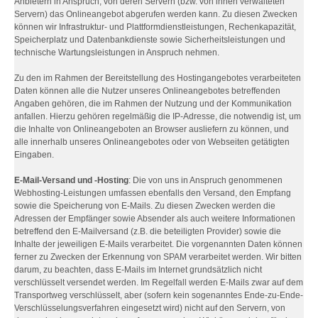
Anbietern in Anspruch, von deren Servern (bzw. von ihnen verwalteten
Servern) das Onlineangebot abgerufen werden kann. Zu diesen Zwecken
können wir Infrastruktur- und Plattformdienstleistungen, Rechenkapazität,
Speicherplatz und Datenbankdienste sowie Sicherheitsleistungen und
technische Wartungsleistungen in Anspruch nehmen.
Zu den im Rahmen der Bereitstellung des Hostingangebotes verarbeiteten
Daten können alle die Nutzer unseres Onlineangebotes betreffenden
Angaben gehören, die im Rahmen der Nutzung und der Kommunikation
anfallen. Hierzu gehören regelmäßig die IP-Adresse, die notwendig ist, um
die Inhalte von Onlineangeboten an Browser ausliefern zu können, und
alle innerhalb unseres Onlineangebotes oder von Webseiten getätigten
Eingaben.
E-Mail-Versand und -Hosting
: Die von uns in Anspruch genommenen
Webhosting-Leistungen umfassen ebenfalls den Versand, den Empfang
sowie die Speicherung von E-Mails. Zu diesen Zwecken werden die
Adressen der Empfänger sowie Absender als auch weitere Informationen
betreffend den E-Mailversand (z.B. die beteiligten Provider) sowie die
Inhalte der jeweiligen E-Mails verarbeitet. Die vorgenannten Daten können
ferner zu Zwecken der Erkennung von SPAM verarbeitet werden. Wir bitten
darum, zu beachten, dass E-Mails im Internet grundsätzlich nicht
verschlüsselt versendet werden. Im Regelfall werden E-Mails zwar auf dem
Transportweg verschlüsselt, aber (sofern kein sogenanntes Ende-zu-Ende-
Verschlüsselungsverfahren eingesetzt wird) nicht auf den Servern, von