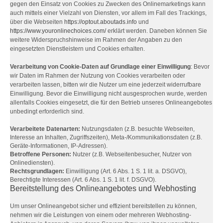
gegen den Einsatz von Cookies zu Zwecken des Onlinemarketings kann
auch mittels einer Vielzahl von Diensten, vor allem im Fall des Trackings,
über die Webseiten
https://optout.aboutads.info
und
https://www.youronlinechoices.com/
erklärt werden. Daneben können Sie
weitere Widerspruchshinweise im Rahmen der Angaben zu den
eingesetzten Dienstleistern und Cookies erhalten.
Verarbeitung von Cookie-Daten auf Grundlage einer Einwilligung
: Bevor
wir Daten im Rahmen der Nutzung von Cookies verarbeiten oder
verarbeiten lassen, bitten wir die Nutzer um eine jederzeit widerrufbare
Einwilligung. Bevor die Einwilligung nicht ausgesprochen wurde, werden
allenfalls Cookies eingesetzt, die für den Betrieb unseres Onlineangebotes
unbedingt erforderlich sind.
Verarbeitete Datenarten:
Nutzungsdaten (z.B. besuchte Webseiten,
Interesse an Inhalten, Zugriffszeiten), Meta-/Kommunikationsdaten (z.B.
Geräte-Informationen, IP-Adressen).
Betroffene Personen:
Nutzer (z.B. Webseitenbesucher, Nutzer von
Onlinediensten).
Rechtsgrundlagen:
Einwilligung (Art. 6 Abs. 1 S. 1 lit. a. DSGVO),
Berechtigte Interessen (Art. 6 Abs. 1 S. 1 lit. f. DSGVO).
Bereitstellung des Onlineangebotes und Webhosting
Um unser Onlineangebot sicher und effizient bereitstellen zu können,
nehmen wir die Leistungen von einem oder mehreren Webhosting-