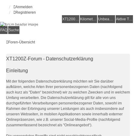
Anmelden
Registrieren
XT1200Z-Forum
XT1200Z-Wiki
Kilometerstatistik
Unbeantwortete Themen
Aktive Themen
Alles rund um die Yamaha XT1200Z Super Ténéré
FAQ
Suche
Foren-Übersicht
XT1200Z-Forum - Datenschutzerklärung
Einleitung
Mit der folgenden Datenschutzerklärung möchten wir Sie darüber
aufklären, welche Arten Ihrer personenbezogenen Daten (nachfolgend
auch kurz als "Daten“ bezeichnet) wir zu welchen Zwecken und in welchem
Umfang verarbeiten. Die Datenschutzerklärung gilt für alle von uns
durchgeführten Verarbeitungen personenbezogener Daten, sowohl im
Rahmen der Erbringung unserer Leistungen als auch insbesondere auf
unseren Webseiten, in mobilen Applikationen sowie innerhalb externer
Onlinepräsenzen, wie z.B. unserer Social-Media-Profile (nachfolgend
zusammenfassend bezeichnet als "Onlineangebot“).