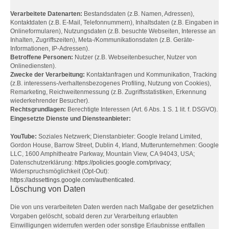
Verarbeitete Datenarten:
Bestandsdaten (z.B. Namen, Adressen),
Kontaktdaten (z.B. E-Mail, Telefonnummern), Inhaltsdaten (z.B. Eingaben in
Onlineformularen), Nutzungsdaten (z.B. besuchte Webseiten, Interesse an
Inhalten, Zugriffszeiten), Meta-/Kommunikationsdaten (z.B. Geräte-
Informationen, IP-Adressen).
Betroffene Personen:
Nutzer (z.B. Webseitenbesucher, Nutzer von
Onlinediensten).
Zwecke der Verarbeitung:
Kontaktanfragen und Kommunikation, Tracking
(z.B. interessens-/verhaltensbezogenes Profiling, Nutzung von Cookies),
Remarketing, Reichweitenmessung (z.B. Zugriffsstatistiken, Erkennung
wiederkehrender Besucher).
Rechtsgrundlagen:
Berechtigte Interessen (Art. 6 Abs. 1 S. 1 lit. f. DSGVO).
Eingesetzte Dienste und Diensteanbieter:
YouTube:
Soziales Netzwerk; Dienstanbieter: Google Ireland Limited,
Gordon House, Barrow Street, Dublin 4, Irland, Mutterunternehmen: Google
LLC, 1600 Amphitheatre Parkway, Mountain View, CA 94043, USA;
Datenschutzerklärung:
https://policies.google.com/privacy
;
Widerspruchsmöglichkeit (Opt-Out):
https://adssettings.google.com/authenticated
.
Löschung von Daten
Die von uns verarbeiteten Daten werden nach Maßgabe der gesetzlichen
Vorgaben gelöscht, sobald deren zur Verarbeitung erlaubten
Einwilligungen widerrufen werden oder sonstige Erlaubnisse entfallen