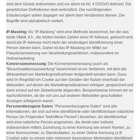
sind dem Gesetz entnommen und vor allem im Art. 4 DSGVO definiert. Die
gesetzlichen Definitionen sind verbindlich. Die nachfolgenden
Erläuterungen sollen dagegen vor allem dem Verständnis dienen. Die
Begriffe sind alphabetisch sortiert.
IP-Masking:
Als "IP-Masking” wird eine Methode bezeichnet, bei der das
letzte Oktett, d.h., die letzten beiden Zahlen einer IP-Adresse, gelöscht wird,
damit die IP-Adresse nicht mehr der eindeutigen Identifizierung einer
Person dienen kann. Daher ist das IP-Masking ein Mittel zur
Pseudonymisierung von Verarbeitungsverfahren, insbesondere im
Onlinemarketing
Konversionsmessung:
Die Konversionsmessung (auch als
"Besuchsaktionsauswertung" bezeichnet) ist ein Verfahren, mit dem die
Wirksamkeit von Marketingmaßnahmen festgestellt werden kann. Dazu
wird im Regelfall ein Cookie auf den Geräten der Nutzer innerhalb der
Webseiten, auf denen die Marketingmaßnahmen erfolgen, gespeichert und
dann erneut auf der Zielwebseite abgerufen. Beispielsweise können wir so
nachvollziehen, ob die von uns auf anderen Webseiten geschalteten
Anzeigen erfolgreich waren.
Personenbezogene Daten:
"Personenbezogene Daten“ sind alle
Informationen, die sich auf eine identifizierte oder identifizierbare natürliche
Person (im Folgenden "betroffene Person“) beziehen; als identifizierbar
wird eine natürliche Person angesehen, die direkt oder indirekt,
insbesondere mittels Zuordnung zu einer Kennung wie einem Namen, zu
einer Kennnummer, zu Standortdaten, zu einer Online-Kennung (z.B.
Cookie) oder zu einem oder mehreren besonderen Merkmalen identifiziert