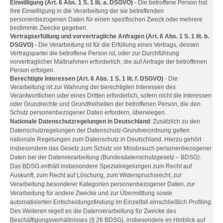
Einwilligung (Art. 6 Abs. 1 S. 1 lit. a. DSGVO)
- Die betroffene Person hat
ihre Einwilligung in die Verarbeitung der sie betreffenden
personenbezogenen Daten für einen spezifischen Zweck oder mehrere
bestimmte Zwecke gegeben.
Vertragserfüllung und vorvertragliche Anfragen (Art. 6 Abs. 1 S. 1 lit. b.
DSGVO)
- Die Verarbeitung ist für die Erfüllung eines Vertrags, dessen
Vertragspartei die betroffene Person ist, oder zur Durchführung
vorvertraglicher Maßnahmen erforderlich, die auf Anfrage der betroffenen
Person erfolgen.
Berechtigte Interessen (Art. 6 Abs. 1 S. 1 lit. f. DSGVO)
- Die
Verarbeitung ist zur Wahrung der berechtigten Interessen des
Verantwortlichen oder eines Dritten erforderlich, sofern nicht die Interessen
oder Grundrechte und Grundfreiheiten der betroffenen Person, die den
Schutz personenbezogener Daten erfordern, überwiegen.
Nationale Datenschutzregelungen in Deutschland
: Zusätzlich zu den
Datenschutzregelungen der Datenschutz-Grundverordnung gelten
nationale Regelungen zum Datenschutz in Deutschland. Hierzu gehört
insbesondere das Gesetz zum Schutz vor Missbrauch personenbezogener
Daten bei der Datenverarbeitung (Bundesdatenschutzgesetz – BDSG).
Das BDSG enthält insbesondere Spezialregelungen zum Recht auf
Auskunft, zum Recht auf Löschung, zum Widerspruchsrecht, zur
Verarbeitung besonderer Kategorien personenbezogener Daten, zur
Verarbeitung für andere Zwecke und zur Übermittlung sowie
automatisierten Entscheidungsfindung im Einzelfall einschließlich Profiling.
Des Weiteren regelt es die Datenverarbeitung für Zwecke des
Beschäftigungsverhältnisses (§ 26 BDSG), insbesondere im Hinblick auf