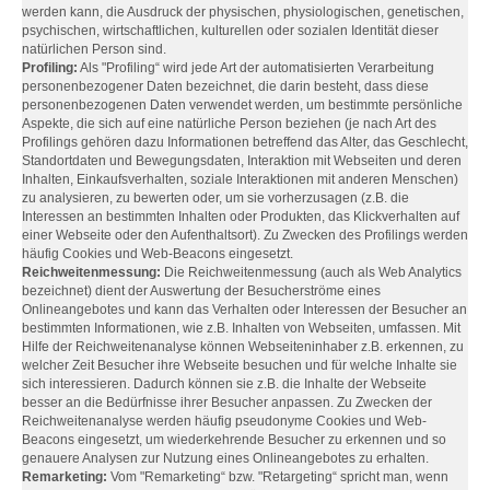
werden kann, die Ausdruck der physischen, physiologischen, genetischen,
psychischen, wirtschaftlichen, kulturellen oder sozialen Identität dieser
natürlichen Person sind.
Profiling:
Als "Profiling“ wird jede Art der automatisierten Verarbeitung
personenbezogener Daten bezeichnet, die darin besteht, dass diese
personenbezogenen Daten verwendet werden, um bestimmte persönliche
Aspekte, die sich auf eine natürliche Person beziehen (je nach Art des
Profilings gehören dazu Informationen betreffend das Alter, das Geschlecht,
Standortdaten und Bewegungsdaten, Interaktion mit Webseiten und deren
Inhalten, Einkaufsverhalten, soziale Interaktionen mit anderen Menschen)
zu analysieren, zu bewerten oder, um sie vorherzusagen (z.B. die
Interessen an bestimmten Inhalten oder Produkten, das Klickverhalten auf
einer Webseite oder den Aufenthaltsort). Zu Zwecken des Profilings werden
häufig Cookies und Web-Beacons eingesetzt.
Reichweitenmessung:
Die Reichweitenmessung (auch als Web Analytics
bezeichnet) dient der Auswertung der Besucherströme eines
Onlineangebotes und kann das Verhalten oder Interessen der Besucher an
bestimmten Informationen, wie z.B. Inhalten von Webseiten, umfassen. Mit
Hilfe der Reichweitenanalyse können Webseiteninhaber z.B. erkennen, zu
welcher Zeit Besucher ihre Webseite besuchen und für welche Inhalte sie
sich interessieren. Dadurch können sie z.B. die Inhalte der Webseite
besser an die Bedürfnisse ihrer Besucher anpassen. Zu Zwecken der
Reichweitenanalyse werden häufig pseudonyme Cookies und Web-
Beacons eingesetzt, um wiederkehrende Besucher zu erkennen und so
genauere Analysen zur Nutzung eines Onlineangebotes zu erhalten.
Remarketing:
Vom "Remarketing“ bzw. "Retargeting“ spricht man, wenn