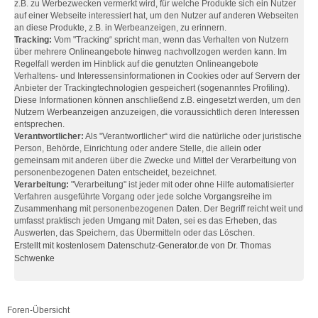
z.B. zu Werbezwecken vermerkt wird, für welche Produkte sich ein Nutzer
auf einer Webseite interessiert hat, um den Nutzer auf anderen Webseiten
an diese Produkte, z.B. in Werbeanzeigen, zu erinnern.
Tracking:
Vom "Tracking“ spricht man, wenn das Verhalten von Nutzern
über mehrere Onlineangebote hinweg nachvollzogen werden kann. Im
Regelfall werden im Hinblick auf die genutzten Onlineangebote
Verhaltens- und Interessensinformationen in Cookies oder auf Servern der
Anbieter der Trackingtechnologien gespeichert (sogenanntes Profiling).
Diese Informationen können anschließend z.B. eingesetzt werden, um den
Nutzern Werbeanzeigen anzuzeigen, die voraussichtlich deren Interessen
entsprechen.
Verantwortlicher:
Als "Verantwortlicher“ wird die natürliche oder juristische
Person, Behörde, Einrichtung oder andere Stelle, die allein oder
gemeinsam mit anderen über die Zwecke und Mittel der Verarbeitung von
personenbezogenen Daten entscheidet, bezeichnet.
Verarbeitung:
"Verarbeitung" ist jeder mit oder ohne Hilfe automatisierter
Verfahren ausgeführte Vorgang oder jede solche Vorgangsreihe im
Zusammenhang mit personenbezogenen Daten. Der Begriff reicht weit und
umfasst praktisch jeden Umgang mit Daten, sei es das Erheben, das
Auswerten, das Speichern, das Übermitteln oder das Löschen.
Erstellt mit kostenlosem Datenschutz-Generator.de von Dr. Thomas
Schwenke
Foren-Übersicht