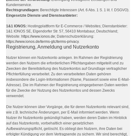
Kundenservice.
Rechtsgrundlagen:
Berechtigte Interessen (Art. 6 Abs. 1 S. 1 lit. f. DSGVO).
Eingesetzte Dienste und Diensteanbieter:
1&1 IONOS:
Hostingplattform für E-Commerce / Websites; Dienstanbieter:
1&1 IONOS SE, Elgendorfer Str. 57, 56410 Montabaur, Deutschland;
Website:
https://www.ionos.de
; Datenschutzerklärung:
https://www.ionos.de/terms-gtc/terms-privacy
.
Registrierung, Anmeldung und Nutzerkonto
Nutzer können ein Nutzerkonto anlegen. Im Rahmen der Registrierung
werden den Nutzern die erforderlichen Pflichtangaben mitgeteilt und zu
Zwecken der Bereitstellung des Nutzerkontos auf Grundlage vertraglicher
Pflichterfüllung verarbeitet. Zu den verarbeiteten Daten gehören
insbesondere die Login-Informationen (Name, Passwort sowie eine E-Mail-
Adresse). Die im Rahmen der Registrierung eingegebenen Daten werden
für die Zwecke der Nutzung des Nutzerkontos und dessen Zwecks
verwendet.
Die Nutzer können über Vorgänge, die für deren Nutzerkonto relevant sind,
wie z.B. technische Änderungen, per E-Mail informiert werden. Wenn
Nutzer ihr Nutzerkonto gekündigt haben, werden deren Daten im Hinblick
auf das Nutzerkonto, vorbehaltlich einer gesetzlichen
Aufbewahrungspflicht, gelöscht. Es obliegt den Nutzern, ihre Daten bei
erfolgter Kündigung vor dem Vertragsende zu sichern. Wir sind berechtigt,