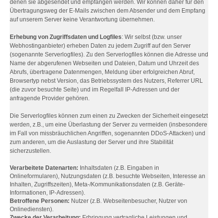
denen sie abgesendet und empfangen werden. Wir können daher für den
Übertragungsweg der E-Mails zwischen dem Absender und dem Empfang
auf unserem Server keine Verantwortung übernehmen.
Erhebung von Zugriffsdaten und Logfiles
: Wir selbst (bzw. unser
Webhostinganbieter) erheben Daten zu jedem Zugriff auf den Server
(sogenannte Serverlogfiles). Zu den Serverlogfiles können die Adresse und
Name der abgerufenen Webseiten und Dateien, Datum und Uhrzeit des
Abrufs, übertragene Datenmengen, Meldung über erfolgreichen Abruf,
Browsertyp nebst Version, das Betriebssystem des Nutzers, Referrer URL
(die zuvor besuchte Seite) und im Regelfall IP-Adressen und der
anfragende Provider gehören.
Die Serverlogfiles können zum einen zu Zwecken der Sicherheit eingesetzt
werden, z.B., um eine Überlastung der Server zu vermeiden (insbesondere
im Fall von missbräuchlichen Angriffen, sogenannten DDoS-Attacken) und
zum anderen, um die Auslastung der Server und ihre Stabilität
sicherzustellen.
Verarbeitete Datenarten:
Inhaltsdaten (z.B. Eingaben in
Onlineformularen), Nutzungsdaten (z.B. besuchte Webseiten, Interesse an
Inhalten, Zugriffszeiten), Meta-/Kommunikationsdaten (z.B. Geräte-
Informationen, IP-Adressen).
Betroffene Personen:
Nutzer (z.B. Webseitenbesucher, Nutzer von
Onlinediensten).
Zwecke der Verarbeitung:
Erbringung vertragliche Leistungen und