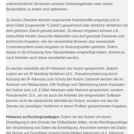
unterschiedliche Versionen unseres Onlineangebotes oder seiner
Bestandteile zu testen und optimieren.
Zu diesen Zwecken können sogenannte Nutzerprofile angelegt und in
einer Datei (sogenannte "Cookie") gespeichert oder ähnliche Verfahren mit
dem gleichen Zweck genutzt werden. Zu diesen Angaben können z.B.
betrachtete Inhalte, besuchte Webseiten und dort genutzte Elemente und
technische Angaben, wie der verwendete Browser, das verwendete
Computersystem sowie Angaben zu Nutzungszeiten gehören. Sofern
Nutzer in die Erhebung ihrer Standortdaten eingewilligt haben, können je
nach Anbieter auch diese verarbeitet werden.
Es werden ebenfalls die IP-Adressen der Nutzer gespeichert. Jedoch
nutzen wir ein IP-Masking-Verfahren (d.h., Pseudonymisierung durch
Kürzung der IP-Adresse) zum Schutz der Nutzer. Generell werden die im
Rahmen von Webanalyse, A/B-Testings und Optimierung keine Klardaten
der Nutzer (wie z.B. E-Mail-Adressen oder Namen) gespeichert, sondern
Pseudonyme. D.h., wir als auch die Anbieter der eingesetzten Software
kennen nicht die tatsächliche Identität der Nutzer, sondern nur den für
Zwecke der jeweiligen Verfahren in deren Profilen gespeicherten Angaben.
Hinweise zu Rechtsgrundlagen:
Sofern wir die Nutzer um deren
Einwilligung in den Einsatz der Drittanbieter bitten, ist die Rechtsgrundlage
der Verarbeitung von Daten die Einwilligung. Ansonsten werden die Daten
der Nutzer auf Grundlage unserer berechtigten Interessen (d.h. Interesse