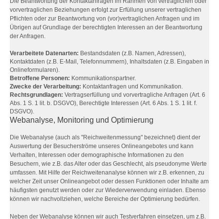
Die Beantwortung der Kontaktanfragen im Rahmen von vertraglichen oder
vorvertraglichen Beziehungen erfolgt zur Erfüllung unserer vertraglichen
Pflichten oder zur Beantwortung von (vor)vertraglichen Anfragen und im
Übrigen auf Grundlage der berechtigten Interessen an der Beantwortung
der Anfragen.
Verarbeitete Datenarten:
Bestandsdaten (z.B. Namen, Adressen),
Kontaktdaten (z.B. E-Mail, Telefonnummern), Inhaltsdaten (z.B. Eingaben in
Onlineformularen).
Betroffene Personen:
Kommunikationspartner.
Zwecke der Verarbeitung:
Kontaktanfragen und Kommunikation.
Rechtsgrundlagen:
Vertragserfüllung und vorvertragliche Anfragen (Art. 6
Abs. 1 S. 1 lit. b. DSGVO), Berechtigte Interessen (Art. 6 Abs. 1 S. 1 lit. f.
DSGVO).
Webanalyse, Monitoring und Optimierung
Die Webanalyse (auch als "Reichweitenmessung" bezeichnet) dient der
Auswertung der Besucherströme unseres Onlineangebotes und kann
Verhalten, Interessen oder demographische Informationen zu den
Besuchern, wie z.B. das Alter oder das Geschlecht, als pseudonyme Werte
umfassen. Mit Hilfe der Reichweitenanalyse können wir z.B. erkennen, zu
welcher Zeit unser Onlineangebot oder dessen Funktionen oder Inhalte am
häufigsten genutzt werden oder zur Wiederverwendung einladen. Ebenso
können wir nachvollziehen, welche Bereiche der Optimierung bedürfen.
Neben der Webanalyse können wir auch Testverfahren einsetzen, um z.B.