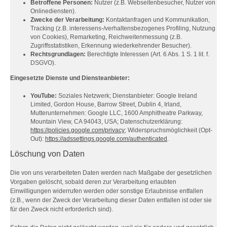
Betroffene Personen:
Nutzer (z.B. Webseitenbesucher, Nutzer von
Onlinediensten).
Zwecke der Verarbeitung:
Kontaktanfragen und Kommunikation,
Tracking (z.B. interessens-/verhaltensbezogenes Profiling, Nutzung
von Cookies), Remarketing, Reichweitenmessung (z.B.
Zugriffsstatistiken, Erkennung wiederkehrender Besucher).
Rechtsgrundlagen:
Berechtigte Interessen (Art. 6 Abs. 1 S. 1 lit. f.
DSGVO).
Eingesetzte Dienste und Diensteanbieter:
YouTube:
Soziales Netzwerk; Dienstanbieter: Google Ireland
Limited, Gordon House, Barrow Street, Dublin 4, Irland,
Mutterunternehmen: Google LLC, 1600 Amphitheatre Parkway,
Mountain View, CA 94043, USA; Datenschutzerklärung:
https://policies.google.com/privacy
; Widerspruchsmöglichkeit (Opt-
Out):
https://adssettings.google.com/authenticated
.
Löschung von Daten
Die von uns verarbeiteten Daten werden nach Maßgabe der gesetzlichen
Vorgaben gelöscht, sobald deren zur Verarbeitung erlaubten
Einwilligungen widerrufen werden oder sonstige Erlaubnisse entfallen
(z.B., wenn der Zweck der Verarbeitung dieser Daten entfallen ist oder sie
für den Zweck nicht erforderlich sind).