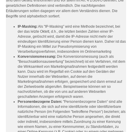
sind dem Gesetz entnommen und vor allem im Art. 4 DSGVO definiert. Die
gesetzlichen Definitionen sind verbindlich. Die nachfolgenden
Erläuterungen sollen dagegen vor allem dem Verständnis dienen. Die
Begriffe sind alphabetisch sortiert.
IP-Masking:
Als "IP-Masking” wird eine Methode bezeichnet, bei
der das letzte Oktett, d.h., die letzten beiden Zahlen einer IP-
Adresse, gelöscht wird, damit die IP-Adresse nicht mehr der
eindeutigen Identifizierung einer Person dienen kann. Daher ist das
IP-Masking ein Mittel zur Pseudonymisierung von
Verarbeitungsverfahren, insbesondere im Onlinemarketing
Konversionsmessung:
Die Konversionsmessung (auch als
"Besuchsaktionsauswertung" bezeichnet) ist ein Verfahren, mit dem
die Wirksamkeit von Marketingmaßnahmen festgestellt werden
kann. Dazu wird im Regelfall ein Cookie auf den Geräten der
Nutzer innerhalb der Webseiten, auf denen die
Marketingmaßnahmen erfolgen, gespeichert und dann erneut auf
der Zielwebseite abgerufen. Beispielsweise können wir so
nachvollziehen, ob die von uns auf anderen Webseiten
geschalteten Anzeigen erfolgreich waren.
Personenbezogene Daten:
"Personenbezogene Daten“ sind alle
Informationen, die sich auf eine identifizierte oder identifizierbare
natürliche Person (im Folgenden "betroffene Person“) beziehen; als
identifizierbar wird eine natürliche Person angesehen, die direkt
oder indirekt, insbesondere mittels Zuordnung zu einer Kennung
wie einem Namen, zu einer Kennnummer, zu Standortdaten, zu
einer Online-Kennung (z.B. Cookie) oder zu einem oder mehreren