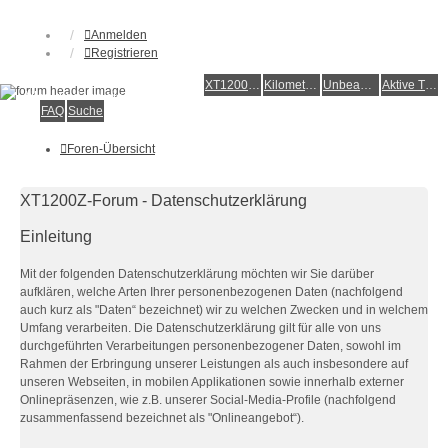
Anmelden
Registrieren
XT1200Z-Forum
XT1200Z-Wiki
Kilometerstatistik
Unbeantwortete Themen
Aktive Themen
Alles rund um die Yamaha XT1200Z Super Ténéré
FAQ
Suche
Foren-Übersicht
XT1200Z-Forum - Datenschutzerklärung
Einleitung
Mit der folgenden Datenschutzerklärung möchten wir Sie darüber
aufklären, welche Arten Ihrer personenbezogenen Daten (nachfolgend
auch kurz als "Daten“ bezeichnet) wir zu welchen Zwecken und in welchem
Umfang verarbeiten. Die Datenschutzerklärung gilt für alle von uns
durchgeführten Verarbeitungen personenbezogener Daten, sowohl im
Rahmen der Erbringung unserer Leistungen als auch insbesondere auf
unseren Webseiten, in mobilen Applikationen sowie innerhalb externer
Onlinepräsenzen, wie z.B. unserer Social-Media-Profile (nachfolgend
zusammenfassend bezeichnet als "Onlineangebot“).