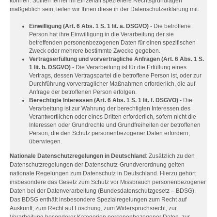
können. Sollten ferner im Einzelfall speziellere Rechtsgrundlagen
maßgeblich sein, teilen wir Ihnen diese in der Datenschutzerklärung mit.
Einwilligung (Art. 6 Abs. 1 S. 1 lit. a. DSGVO)
- Die betroffene
Person hat ihre Einwilligung in die Verarbeitung der sie
betreffenden personenbezogenen Daten für einen spezifischen
Zweck oder mehrere bestimmte Zwecke gegeben.
Vertragserfüllung und vorvertragliche Anfragen (Art. 6 Abs. 1 S.
1 lit. b. DSGVO)
- Die Verarbeitung ist für die Erfüllung eines
Vertrags, dessen Vertragspartei die betroffene Person ist, oder zur
Durchführung vorvertraglicher Maßnahmen erforderlich, die auf
Anfrage der betroffenen Person erfolgen.
Berechtigte Interessen (Art. 6 Abs. 1 S. 1 lit. f. DSGVO)
- Die
Verarbeitung ist zur Wahrung der berechtigten Interessen des
Verantwortlichen oder eines Dritten erforderlich, sofern nicht die
Interessen oder Grundrechte und Grundfreiheiten der betroffenen
Person, die den Schutz personenbezogener Daten erfordern,
überwiegen.
Nationale Datenschutzregelungen in Deutschland
: Zusätzlich zu den
Datenschutzregelungen der Datenschutz-Grundverordnung gelten
nationale Regelungen zum Datenschutz in Deutschland. Hierzu gehört
insbesondere das Gesetz zum Schutz vor Missbrauch personenbezogener
Daten bei der Datenverarbeitung (Bundesdatenschutzgesetz – BDSG).
Das BDSG enthält insbesondere Spezialregelungen zum Recht auf
Auskunft, zum Recht auf Löschung, zum Widerspruchsrecht, zur