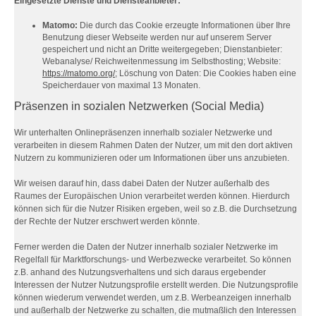
Eingesetzte Dienste und Diensteanbieter:
Matomo:
Die durch das Cookie erzeugte Informationen über Ihre
Benutzung dieser Webseite werden nur auf unserem Server
gespeichert und nicht an Dritte weitergegeben; Dienstanbieter:
Webanalyse/ Reichweitenmessung im Selbsthosting; Website:
https://matomo.org/
; Löschung von Daten: Die Cookies haben eine
Speicherdauer von maximal 13 Monaten.
Präsenzen in sozialen Netzwerken (Social Media)
Wir unterhalten Onlinepräsenzen innerhalb sozialer Netzwerke und
verarbeiten in diesem Rahmen Daten der Nutzer, um mit den dort aktiven
Nutzern zu kommunizieren oder um Informationen über uns anzubieten.
Wir weisen darauf hin, dass dabei Daten der Nutzer außerhalb des
Raumes der Europäischen Union verarbeitet werden können. Hierdurch
können sich für die Nutzer Risiken ergeben, weil so z.B. die Durchsetzung
der Rechte der Nutzer erschwert werden könnte.
Ferner werden die Daten der Nutzer innerhalb sozialer Netzwerke im
Regelfall für Marktforschungs- und Werbezwecke verarbeitet. So können
z.B. anhand des Nutzungsverhaltens und sich daraus ergebender
Interessen der Nutzer Nutzungsprofile erstellt werden. Die Nutzungsprofile
können wiederum verwendet werden, um z.B. Werbeanzeigen innerhalb
und außerhalb der Netzwerke zu schalten, die mutmaßlich den Interessen