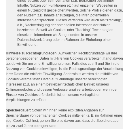
eines Nutzers oder sein Verhalten (z.B. Betrachten bestimmter
Inhalte, Nutzen von Funktionen etc.) auf einzelnen Webseiten in
einem Nutzerprofil gespeichert werden. Solche Profile dienen dazu,
den Nutzern z.B. Inhalte anzuzeigen, die ihren potentiellen
Interessen entsprechen. Dieses Verfahren wird auch als "Tracking",
d.h., Nachverfolgung der potentiellen Interessen der Nutzer
bezeichnet. Soweit wir Cookies oder "Tracking"-Technologien
einsetzen, informieren wir Sie gesondert in unserer
Datenschutzerklärung oder im Rahmen der Einholung einer
Einwilligung.
Hinweise zu Rechtsgrundlagen:
Auf welcher Rechtsgrundlage wir Ihre
personenbezogenen Daten mit Hilfe von Cookies verarbeiten, hängt davon
ab, ob wir Sie um eine Einwilligung bitten. Falls dies zutrifft und Sie in die
Nutzung von Cookies einwilligen, ist die Rechtsgrundlage der Verarbeitung
Ihrer Daten die erklärte Einwilligung. Andernfalls werden die mithilfe von
Cookies verarbeiteten Daten auf Grundlage unserer berechtigten
Interessen (z.B. an einem betriebswirtschaftlichen Betrieb unseres
Onlineangebotes und dessen Verbesserung) verarbeitet oder, wenn der
Einsatz von Cookies erforderlich ist, um unsere vertraglichen
Verpflichtungen zu erfüllen.
Speicherdauer:
Sofern wir Ihnen keine expliziten Angaben zur
Speicherdauer von permanenten Cookies mitteilen (z. B. im Rahmen eines
sog. Cookie-Opt-Ins), gehen Sie bitte davon aus, dass die Speicherdauer
bis zu zwei Jahre betragen kann.