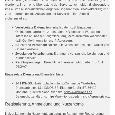
Die Serverlogfiles können zum einen zu Zwecken der Sicherheit eingesetzt
werden, z.B., um eine Überlastung der Server zu vermeiden (insbesondere
im Fall von missbräuchlichen Angriffen, sogenannten DDoS-Attacken) und
zum anderen, um die Auslastung der Server und ihre Stabilität
sicherzustellen.
Verarbeitete Datenarten:
Inhaltsdaten (z.B. Eingaben in
Onlineformularen), Nutzungsdaten (z.B. besuchte Webseiten,
Interesse an Inhalten, Zugriffszeiten), Meta-/Kommunikationsdaten
(z.B. Geräte-Informationen, IP-Adressen).
Betroffene Personen:
Nutzer (z.B. Webseitenbesucher, Nutzer von
Onlinediensten).
Zwecke der Verarbeitung:
Erbringung vertragliche Leistungen und
Kundenservice.
Rechtsgrundlagen:
Berechtigte Interessen (Art. 6 Abs. 1 S. 1 lit. f.
DSGVO).
Eingesetzte Dienste und Diensteanbieter:
1&1 IONOS:
Hostingplattform für E-Commerce / Websites;
Dienstanbieter: 1&1 IONOS SE, Elgendorfer Str. 57, 56410
Montabaur, Deutschland; Website:
https://www.ionos.de
;
Datenschutzerklärung:
https://www.ionos.de/terms-gtc/terms-privacy
.
Registrierung, Anmeldung und Nutzerkonto
Nutzer können ein Nutzerkonto anlegen. Im Rahmen der Registrierung