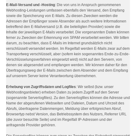
E-Mail-Versand und -Hosting
: Die von uns in Anspruch genommenen
Webhosting-Leistungen umfassen ebenfalls den Versand, den Empfang
sowie die Speicherung von E-Mails. Zu diesen Zwecken werden die
Adressen der Empfänger sowie Absender als auch weitere Informationen
betreffend den E-Mailversand (z.B. die beteiligten Provider) sowie die
Inhalte der jeweiligen E-Mails verarbeitet. Die vorgenannten Daten können
ferner zu Zwecken der Erkennung von SPAM verarbeitet werden. Wir bitten
darum, zu beachten, dass E-Mails im Internet grundsätzlich nicht
verschlüsselt versendet werden. Im Regelfall werden E-Mails zwar auf dem
Transportweg verschlüsselt, aber (sofern kein sogenanntes Ende-zu-Ende-
Verschlüsselungsverfahren eingesetzt wird) nicht auf den Servern, von
denen sie abgesendet und empfangen werden. Wir können daher für den
Übertragungsweg der E-Mails zwischen dem Absender und dem Empfang
auf unserem Server keine Verantwortung übernehmen.
Erhebung von Zugriffsdaten und Logfiles
: Wir selbst (bzw. unser
Webhostinganbieter) erheben Daten zu jedem Zugriff auf den Server
(sogenannte Serverlogfiles). Zu den Serverlogfiles können die Adresse und
Name der abgerufenen Webseiten und Dateien, Datum und Uhrzeit des
Abrufs, übertragene Datenmengen, Meldung über erfolgreichen Abruf,
Browsertyp nebst Version, das Betriebssystem des Nutzers, Referrer URL
(die zuvor besuchte Seite) und im Regelfall IP-Adressen und der
anfragende Provider gehören.