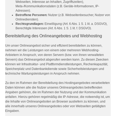
Webseiten, Interesse an Inhalten, Zugriffszeiten),
Meta-/Kommunikationsdaten (z.B. Geräte-Informationen, IP-
Adressen).
Betroffene Personen:
Nutzer (z.B. Webseitenbesucher, Nutzer von
Onlinediensten).
Rechtsgrundlagen:
Einwilligung (Art. 6 Abs. 1 S. 1 lit. a. DSGVO),
Berechtigte Interessen (Art. 6 Abs. 1 S. 1 lit. f. DSGVO).
Bereitstellung des Onlineangebotes und Webhosting
Um unser Onlineangebot sicher und effizient bereitstellen zu können,
nehmen wir die Leistungen von einem oder mehreren Webhosting-
Anbietern in Anspruch, von deren Servern (bzw. von ihnen verwalteten
Servern) das Onlineangebot abgerufen werden kann. Zu diesen Zwecken
können wir Infrastruktur- und Plattformdienstleistungen, Rechenkapazität,
Speicherplatz und Datenbankdienste sowie Sicherheitsleistungen und
technische Wartungsleistungen in Anspruch nehmen.
Zu den im Rahmen der Bereitstellung des Hostingangebotes verarbeiteten
Daten können alle die Nutzer unseres Onlineangebotes betreffenden
Angaben gehören, die im Rahmen der Nutzung und der Kommunikation
anfallen. Hierzu gehören regelmäßig die IP-Adresse, die notwendig ist, um
die Inhalte von Onlineangeboten an Browser ausliefern zu können, und
alle innerhalb unseres Onlineangebotes oder von Webseiten getätigten
Eingaben.