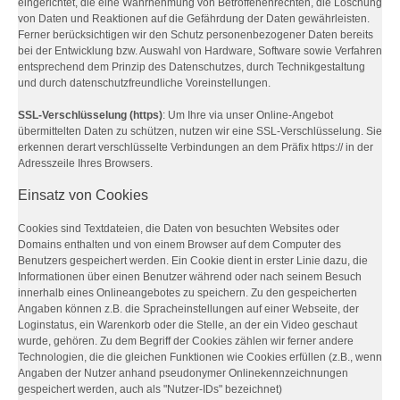
eingerichtet, die eine Wahrnehmung von Betroffenenrechten, die Löschung
von Daten und Reaktionen auf die Gefährdung der Daten gewährleisten.
Ferner berücksichtigen wir den Schutz personenbezogener Daten bereits
bei der Entwicklung bzw. Auswahl von Hardware, Software sowie Verfahren
entsprechend dem Prinzip des Datenschutzes, durch Technikgestaltung
und durch datenschutzfreundliche Voreinstellungen.
SSL-Verschlüsselung (https)
: Um Ihre via unser Online-Angebot
übermittelten Daten zu schützen, nutzen wir eine SSL-Verschlüsselung. Sie
erkennen derart verschlüsselte Verbindungen an dem Präfix https:// in der
Adresszeile Ihres Browsers.
Einsatz von Cookies
Cookies sind Textdateien, die Daten von besuchten Websites oder
Domains enthalten und von einem Browser auf dem Computer des
Benutzers gespeichert werden. Ein Cookie dient in erster Linie dazu, die
Informationen über einen Benutzer während oder nach seinem Besuch
innerhalb eines Onlineangebotes zu speichern. Zu den gespeicherten
Angaben können z.B. die Spracheinstellungen auf einer Webseite, der
Loginstatus, ein Warenkorb oder die Stelle, an der ein Video geschaut
wurde, gehören. Zu dem Begriff der Cookies zählen wir ferner andere
Technologien, die die gleichen Funktionen wie Cookies erfüllen (z.B., wenn
Angaben der Nutzer anhand pseudonymer Onlinekennzeichnungen
gespeichert werden, auch als "Nutzer-IDs" bezeichnet)