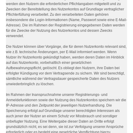
werden den Nutzern die erforderlichen Pflichtangaben mitgeteilt und zu
Zwecken der Bereitstellung des Nutzerkontos auf Grundlage vertraglicher
Pflichterfüllung verarbeitet. Zu den verarbeiteten Daten gehören
insbesondere die Login-Informationen (Name, Passwort sowie eine E-Mail-
Adresse). Die im Rahmen der Registrierung eingegebenen Daten werden
für die Zwecke der Nutzung des Nutzerkontos und dessen Zwecks
verwendet.
Die Nutzer können über Vorgänge, die für deren Nutzerkonto relevant sind,
wie z.B. technische Änderungen, per E-Mail informiert werden. Wenn
Nutzer ihr Nutzerkonto gekündigt haben, werden deren Daten im Hinblick
auf das Nutzerkonto, vorbehaltlich einer gesetzlichen
Aufbewahrungspflicht, gelöscht. Es obliegt den Nutzern, ihre Daten bei
erfolgter Kündigung vor dem Vertragsende zu sichern. Wir sind berechtigt,
sämtliche während der Vertragsdauer gespeicherte Daten des Nutzers
unwiederbringlich zu löschen.
Im Rahmen der Inanspruchnahme unserer Registrierungs- und
Anmeldefunktionen sowie der Nutzung des Nutzerkontos speichern wir die
IP-Adresse und den Zeitpunkt der jeweiligen Nutzerhandlung. Die
Speicherung erfolgt auf Grundlage unserer berechtigten Interessen als
auch jener der Nutzer an einem Schutz vor Missbrauch und sonstiger
unbefugter Nutzung. Eine Weitergabe dieser Daten an Dritte erfolgt
grundsätzlich nicht, es sei denn, sie ist zur Verfolgung unserer Ansprüche
erforderlich oder es besteht eine gesetzliche Verpflichtung hierzu.