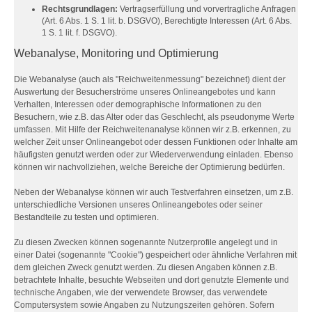
Rechtsgrundlagen:
Vertragserfüllung und vorvertragliche Anfragen
(Art. 6 Abs. 1 S. 1 lit. b. DSGVO), Berechtigte Interessen (Art. 6 Abs.
1 S. 1 lit. f. DSGVO).
Webanalyse, Monitoring und Optimierung
Die Webanalyse (auch als "Reichweitenmessung" bezeichnet) dient der
Auswertung der Besucherströme unseres Onlineangebotes und kann
Verhalten, Interessen oder demographische Informationen zu den
Besuchern, wie z.B. das Alter oder das Geschlecht, als pseudonyme Werte
umfassen. Mit Hilfe der Reichweitenanalyse können wir z.B. erkennen, zu
welcher Zeit unser Onlineangebot oder dessen Funktionen oder Inhalte am
häufigsten genutzt werden oder zur Wiederverwendung einladen. Ebenso
können wir nachvollziehen, welche Bereiche der Optimierung bedürfen.
Neben der Webanalyse können wir auch Testverfahren einsetzen, um z.B.
unterschiedliche Versionen unseres Onlineangebotes oder seiner
Bestandteile zu testen und optimieren.
Zu diesen Zwecken können sogenannte Nutzerprofile angelegt und in
einer Datei (sogenannte "Cookie") gespeichert oder ähnliche Verfahren mit
dem gleichen Zweck genutzt werden. Zu diesen Angaben können z.B.
betrachtete Inhalte, besuchte Webseiten und dort genutzte Elemente und
technische Angaben, wie der verwendete Browser, das verwendete
Computersystem sowie Angaben zu Nutzungszeiten gehören. Sofern