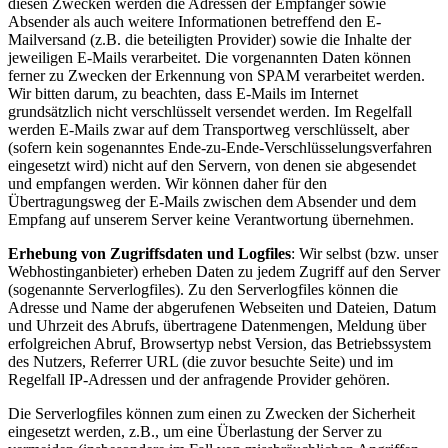
diesen Zwecken werden die Adressen der Empfänger sowie
Absender als auch weitere Informationen betreffend den E-
Mailversand (z.B. die beteiligten Provider) sowie die Inhalte der
jeweiligen E-Mails verarbeitet. Die vorgenannten Daten können
ferner zu Zwecken der Erkennung von SPAM verarbeitet werden.
Wir bitten darum, zu beachten, dass E-Mails im Internet
grundsätzlich nicht verschlüsselt versendet werden. Im Regelfall
werden E-Mails zwar auf dem Transportweg verschlüsselt, aber
(sofern kein sogenanntes Ende-zu-Ende-Verschlüsselungsverfahren
eingesetzt wird) nicht auf den Servern, von denen sie abgesendet
und empfangen werden. Wir können daher für den
Übertragungsweg der E-Mails zwischen dem Absender und dem
Empfang auf unserem Server keine Verantwortung übernehmen.
Erhebung von Zugriffsdaten und Logfiles
: Wir selbst (bzw. unser
Webhostinganbieter) erheben Daten zu jedem Zugriff auf den Server
(sogenannte Serverlogfiles). Zu den Serverlogfiles können die
Adresse und Name der abgerufenen Webseiten und Dateien, Datum
und Uhrzeit des Abrufs, übertragene Datenmengen, Meldung über
erfolgreichen Abruf, Browsertyp nebst Version, das Betriebssystem
des Nutzers, Referrer URL (die zuvor besuchte Seite) und im
Regelfall IP-Adressen und der anfragende Provider gehören.
Die Serverlogfiles können zum einen zu Zwecken der Sicherheit
eingesetzt werden, z.B., um eine Überlastung der Server zu