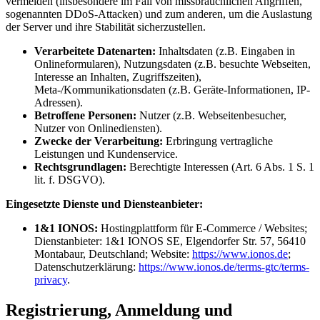
vermeiden (insbesondere im Fall von missbräuchlichen Angriffen,
sogenannten DDoS-Attacken) und zum anderen, um die Auslastung
der Server und ihre Stabilität sicherzustellen.
Verarbeitete Datenarten:
Inhaltsdaten (z.B. Eingaben in
Onlineformularen), Nutzungsdaten (z.B. besuchte Webseiten,
Interesse an Inhalten, Zugriffszeiten),
Meta-/Kommunikationsdaten (z.B. Geräte-Informationen, IP-
Adressen).
Betroffene Personen:
Nutzer (z.B. Webseitenbesucher,
Nutzer von Onlinediensten).
Zwecke der Verarbeitung:
Erbringung vertragliche
Leistungen und Kundenservice.
Rechtsgrundlagen:
Berechtigte Interessen (Art. 6 Abs. 1 S. 1
lit. f. DSGVO).
Eingesetzte Dienste und Diensteanbieter:
1&1 IONOS:
Hostingplattform für E-Commerce / Websites;
Dienstanbieter: 1&1 IONOS SE, Elgendorfer Str. 57, 56410
Montabaur, Deutschland; Website:
https://www.ionos.de
;
Datenschutzerklärung:
https://www.ionos.de/terms-gtc/terms-
privacy
.
Registrierung, Anmeldung und