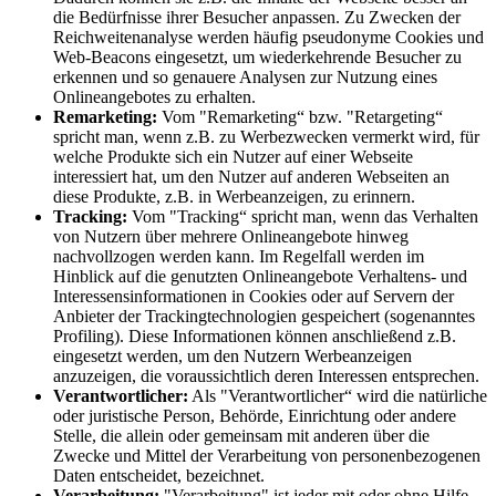
die Bedürfnisse ihrer Besucher anpassen. Zu Zwecken der
Reichweitenanalyse werden häufig pseudonyme Cookies und
Web-Beacons eingesetzt, um wiederkehrende Besucher zu
erkennen und so genauere Analysen zur Nutzung eines
Onlineangebotes zu erhalten.
Remarketing:
Vom "Remarketing“ bzw. "Retargeting“
spricht man, wenn z.B. zu Werbezwecken vermerkt wird, für
welche Produkte sich ein Nutzer auf einer Webseite
interessiert hat, um den Nutzer auf anderen Webseiten an
diese Produkte, z.B. in Werbeanzeigen, zu erinnern.
Tracking:
Vom "Tracking“ spricht man, wenn das Verhalten
von Nutzern über mehrere Onlineangebote hinweg
nachvollzogen werden kann. Im Regelfall werden im
Hinblick auf die genutzten Onlineangebote Verhaltens- und
Interessensinformationen in Cookies oder auf Servern der
Anbieter der Trackingtechnologien gespeichert (sogenanntes
Profiling). Diese Informationen können anschließend z.B.
eingesetzt werden, um den Nutzern Werbeanzeigen
anzuzeigen, die voraussichtlich deren Interessen entsprechen.
Verantwortlicher:
Als "Verantwortlicher“ wird die natürliche
oder juristische Person, Behörde, Einrichtung oder andere
Stelle, die allein oder gemeinsam mit anderen über die
Zwecke und Mittel der Verarbeitung von personenbezogenen
Daten entscheidet, bezeichnet.
Verarbeitung:
"Verarbeitung" ist jeder mit oder ohne Hilfe