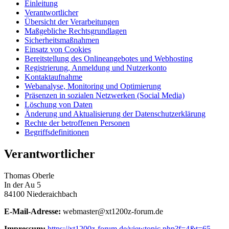
Einleitung
Verantwortlicher
Übersicht der Verarbeitungen
Maßgebliche Rechtsgrundlagen
Sicherheitsmaßnahmen
Einsatz von Cookies
Bereitstellung des Onlineangebotes und Webhosting
Registrierung, Anmeldung und Nutzerkonto
Kontaktaufnahme
Webanalyse, Monitoring und Optimierung
Präsenzen in sozialen Netzwerken (Social Media)
Löschung von Daten
Änderung und Aktualisierung der Datenschutzerklärung
Rechte der betroffenen Personen
Begriffsdefinitionen
Verantwortlicher
Thomas Oberle
In der Au 5
84100 Niederaichbach
E-Mail-Adresse:
webmaster@xt1200z-forum.de
Impressum:
https://xt1200z-forum.de/viewtopic.php?f=4&t=65