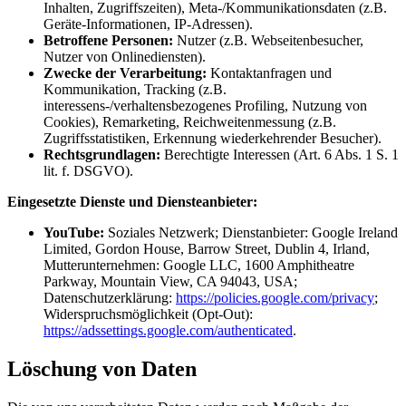
Inhalten, Zugriffszeiten), Meta-/Kommunikationsdaten (z.B.
Geräte-Informationen, IP-Adressen).
Betroffene Personen:
Nutzer (z.B. Webseitenbesucher,
Nutzer von Onlinediensten).
Zwecke der Verarbeitung:
Kontaktanfragen und
Kommunikation, Tracking (z.B.
interessens-/verhaltensbezogenes Profiling, Nutzung von
Cookies), Remarketing, Reichweitenmessung (z.B.
Zugriffsstatistiken, Erkennung wiederkehrender Besucher).
Rechtsgrundlagen:
Berechtigte Interessen (Art. 6 Abs. 1 S. 1
lit. f. DSGVO).
Eingesetzte Dienste und Diensteanbieter:
YouTube:
Soziales Netzwerk; Dienstanbieter: Google Ireland
Limited, Gordon House, Barrow Street, Dublin 4, Irland,
Mutterunternehmen: Google LLC, 1600 Amphitheatre
Parkway, Mountain View, CA 94043, USA;
Datenschutzerklärung:
https://policies.google.com/privacy
;
Widerspruchsmöglichkeit (Opt-Out):
https://adssettings.google.com/authenticated
.
Löschung von Daten