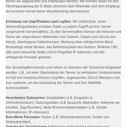
denen sie abgesendet und empfangen werden. Wir können daher für den
Übertragungsweg der E-Mails zwischen dem Absender und dem Empfang
auf unserem Server keine Verantwortung übernehmen.
Erhebung von Zugriffsdaten und Logfiles
: Wir selbst (bzw. unser
Webhostinganbieter) erheben Daten zu jedem Zugriff auf den Server
(sogenannte Serverlogfiles). Zu den Serverlogfiles können die Adresse und
Name der abgerufenen Webseiten und Dateien, Datum und Uhrzeit des
Abrufs, übertragene Datenmengen, Meldung über erfolgreichen Abruf,
Browsertyp nebst Version, das Betriebssystem des Nutzers, Referrer URL
(die zuvor besuchte Seite) und im Regelfall IP-Adressen und der
anfragende Provider gehören.
Die Serverlogfiles können zum einen zu Zwecken der Sicherheit eingesetzt
werden, z.B., um eine Überlastung der Server zu vermeiden (insbesondere
im Fall von missbräuchlichen Angriffen, sogenannten DDoS-Attacken) und
zum anderen, um die Auslastung der Server und ihre Stabilität
sicherzustellen.
Verarbeitete Datenarten:
Inhaltsdaten (z.B. Eingaben in
Onlineformularen), Nutzungsdaten (z.B. besuchte Webseiten, Interesse an
Inhalten, Zugriffszeiten), Meta-/Kommunikationsdaten (z.B. Geräte-
Informationen, IP-Adressen).
Betroffene Personen:
Nutzer (z.B. Webseitenbesucher, Nutzer von
Onlinediensten).
Zwecke der Verarbeitung:
Erbringung vertragliche Leistungen und