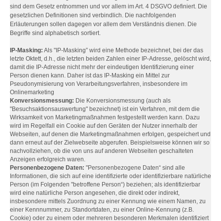
sind dem Gesetz entnommen und vor allem im Art. 4 DSGVO definiert. Die
gesetzlichen Definitionen sind verbindlich. Die nachfolgenden
Erläuterungen sollen dagegen vor allem dem Verständnis dienen. Die
Begriffe sind alphabetisch sortiert.
IP-Masking:
Als "IP-Masking” wird eine Methode bezeichnet, bei der das
letzte Oktett, d.h., die letzten beiden Zahlen einer IP-Adresse, gelöscht wird,
damit die IP-Adresse nicht mehr der eindeutigen Identifizierung einer
Person dienen kann. Daher ist das IP-Masking ein Mittel zur
Pseudonymisierung von Verarbeitungsverfahren, insbesondere im
Onlinemarketing
Konversionsmessung:
Die Konversionsmessung (auch als
"Besuchsaktionsauswertung" bezeichnet) ist ein Verfahren, mit dem die
Wirksamkeit von Marketingmaßnahmen festgestellt werden kann. Dazu
wird im Regelfall ein Cookie auf den Geräten der Nutzer innerhalb der
Webseiten, auf denen die Marketingmaßnahmen erfolgen, gespeichert und
dann erneut auf der Zielwebseite abgerufen. Beispielsweise können wir so
nachvollziehen, ob die von uns auf anderen Webseiten geschalteten
Anzeigen erfolgreich waren.
Personenbezogene Daten:
"Personenbezogene Daten“ sind alle
Informationen, die sich auf eine identifizierte oder identifizierbare natürliche
Person (im Folgenden "betroffene Person“) beziehen; als identifizierbar
wird eine natürliche Person angesehen, die direkt oder indirekt,
insbesondere mittels Zuordnung zu einer Kennung wie einem Namen, zu
einer Kennnummer, zu Standortdaten, zu einer Online-Kennung (z.B.
Cookie) oder zu einem oder mehreren besonderen Merkmalen identifiziert