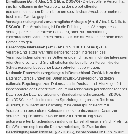
Einwilligung (Art. 6 Abs. 1 S. 1 lit. a. DSGVO)
- Die betroffene Person hat
ihre Einwilligung in die Verarbeitung der sie betreffenden
personenbezogenen Daten für einen spezifischen Zweck oder mehrere
bestimmte Zwecke gegeben.
Vertragserfüllung und vorvertragliche Anfragen (Art. 6 Abs. 1 S. 1 lit. b.
DSGVO)
- Die Verarbeitung ist für die Erfüllung eines Vertrags, dessen
Vertragspartei die betroffene Person ist, oder zur Durchführung
vorvertraglicher Maßnahmen erforderlich, die auf Anfrage der betroffenen
Person erfolgen.
Berechtigte Interessen (Art. 6 Abs. 1 S. 1 lit. f. DSGVO)
- Die
Verarbeitung ist zur Wahrung der berechtigten Interessen des
Verantwortlichen oder eines Dritten erforderlich, sofern nicht die Interessen
oder Grundrechte und Grundfreiheiten der betroffenen Person, die den
Schutz personenbezogener Daten erfordern, überwiegen.
Nationale Datenschutzregelungen in Deutschland
: Zusätzlich zu den
Datenschutzregelungen der Datenschutz-Grundverordnung gelten
nationale Regelungen zum Datenschutz in Deutschland. Hierzu gehört
insbesondere das Gesetz zum Schutz vor Missbrauch personenbezogener
Daten bei der Datenverarbeitung (Bundesdatenschutzgesetz – BDSG).
Das BDSG enthält insbesondere Spezialregelungen zum Recht auf
Auskunft, zum Recht auf Löschung, zum Widerspruchsrecht, zur
Verarbeitung besonderer Kategorien personenbezogener Daten, zur
Verarbeitung für andere Zwecke und zur Übermittlung sowie
automatisierten Entscheidungsfindung im Einzelfall einschließlich Profiling.
Des Weiteren regelt es die Datenverarbeitung für Zwecke des
Beschäftigungsverhältnisses (§ 26 BDSG), insbesondere im Hinblick auf