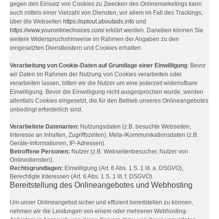
gegen den Einsatz von Cookies zu Zwecken des Onlinemarketings kann
auch mittels einer Vielzahl von Diensten, vor allem im Fall des Trackings,
über die Webseiten
https://optout.aboutads.info
und
https://www.youronlinechoices.com/
erklärt werden. Daneben können Sie
weitere Widerspruchshinweise im Rahmen der Angaben zu den
eingesetzten Dienstleistern und Cookies erhalten.
Verarbeitung von Cookie-Daten auf Grundlage einer Einwilligung
: Bevor
wir Daten im Rahmen der Nutzung von Cookies verarbeiten oder
verarbeiten lassen, bitten wir die Nutzer um eine jederzeit widerrufbare
Einwilligung. Bevor die Einwilligung nicht ausgesprochen wurde, werden
allenfalls Cookies eingesetzt, die für den Betrieb unseres Onlineangebotes
unbedingt erforderlich sind.
Verarbeitete Datenarten:
Nutzungsdaten (z.B. besuchte Webseiten,
Interesse an Inhalten, Zugriffszeiten), Meta-/Kommunikationsdaten (z.B.
Geräte-Informationen, IP-Adressen).
Betroffene Personen:
Nutzer (z.B. Webseitenbesucher, Nutzer von
Onlinediensten).
Rechtsgrundlagen:
Einwilligung (Art. 6 Abs. 1 S. 1 lit. a. DSGVO),
Berechtigte Interessen (Art. 6 Abs. 1 S. 1 lit. f. DSGVO).
Bereitstellung des Onlineangebotes und Webhosting
Um unser Onlineangebot sicher und effizient bereitstellen zu können,
nehmen wir die Leistungen von einem oder mehreren Webhosting-