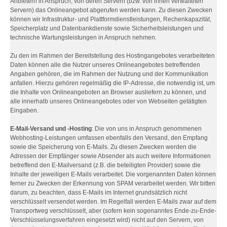
Anbietern in Anspruch, von deren Servern (bzw. von ihnen verwalteten
Servern) das Onlineangebot abgerufen werden kann. Zu diesen Zwecken
können wir Infrastruktur- und Plattformdienstleistungen, Rechenkapazität,
Speicherplatz und Datenbankdienste sowie Sicherheitsleistungen und
technische Wartungsleistungen in Anspruch nehmen.
Zu den im Rahmen der Bereitstellung des Hostingangebotes verarbeiteten
Daten können alle die Nutzer unseres Onlineangebotes betreffenden
Angaben gehören, die im Rahmen der Nutzung und der Kommunikation
anfallen. Hierzu gehören regelmäßig die IP-Adresse, die notwendig ist, um
die Inhalte von Onlineangeboten an Browser ausliefern zu können, und
alle innerhalb unseres Onlineangebotes oder von Webseiten getätigten
Eingaben.
E-Mail-Versand und -Hosting
: Die von uns in Anspruch genommenen
Webhosting-Leistungen umfassen ebenfalls den Versand, den Empfang
sowie die Speicherung von E-Mails. Zu diesen Zwecken werden die
Adressen der Empfänger sowie Absender als auch weitere Informationen
betreffend den E-Mailversand (z.B. die beteiligten Provider) sowie die
Inhalte der jeweiligen E-Mails verarbeitet. Die vorgenannten Daten können
ferner zu Zwecken der Erkennung von SPAM verarbeitet werden. Wir bitten
darum, zu beachten, dass E-Mails im Internet grundsätzlich nicht
verschlüsselt versendet werden. Im Regelfall werden E-Mails zwar auf dem
Transportweg verschlüsselt, aber (sofern kein sogenanntes Ende-zu-Ende-
Verschlüsselungsverfahren eingesetzt wird) nicht auf den Servern, von