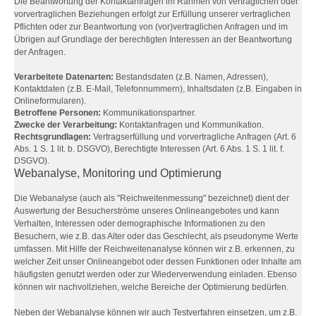
Die Beantwortung der Kontaktanfragen im Rahmen von vertraglichen oder
vorvertraglichen Beziehungen erfolgt zur Erfüllung unserer vertraglichen
Pflichten oder zur Beantwortung von (vor)vertraglichen Anfragen und im
Übrigen auf Grundlage der berechtigten Interessen an der Beantwortung
der Anfragen.
Verarbeitete Datenarten:
Bestandsdaten (z.B. Namen, Adressen),
Kontaktdaten (z.B. E-Mail, Telefonnummern), Inhaltsdaten (z.B. Eingaben in
Onlineformularen).
Betroffene Personen:
Kommunikationspartner.
Zwecke der Verarbeitung:
Kontaktanfragen und Kommunikation.
Rechtsgrundlagen:
Vertragserfüllung und vorvertragliche Anfragen (Art. 6
Abs. 1 S. 1 lit. b. DSGVO), Berechtigte Interessen (Art. 6 Abs. 1 S. 1 lit. f.
DSGVO).
Webanalyse, Monitoring und Optimierung
Die Webanalyse (auch als "Reichweitenmessung" bezeichnet) dient der
Auswertung der Besucherströme unseres Onlineangebotes und kann
Verhalten, Interessen oder demographische Informationen zu den
Besuchern, wie z.B. das Alter oder das Geschlecht, als pseudonyme Werte
umfassen. Mit Hilfe der Reichweitenanalyse können wir z.B. erkennen, zu
welcher Zeit unser Onlineangebot oder dessen Funktionen oder Inhalte am
häufigsten genutzt werden oder zur Wiederverwendung einladen. Ebenso
können wir nachvollziehen, welche Bereiche der Optimierung bedürfen.
Neben der Webanalyse können wir auch Testverfahren einsetzen, um z.B.