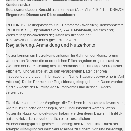
Kundenservice.
Rechtsgrundlagen:
Berechtigte Interessen (Art. 6 Abs. 1 S. 1 lit. f. DSGVO).
Eingesetzte Dienste und Diensteanbieter:
1&1 IONOS:
Hostingplattform für E-Commerce / Websites; Dienstanbieter:
1&1 IONOS SE, Elgendorfer Str. 57, 56410 Montabaur, Deutschland;
Website:
https://www.ionos.de
; Datenschutzerklärung:
https://www.ionos.de/terms-gtc/terms-privacy
.
Registrierung, Anmeldung und Nutzerkonto
Nutzer können ein Nutzerkonto anlegen. Im Rahmen der Registrierung
werden den Nutzern die erforderlichen Pflichtangaben mitgeteilt und zu
Zwecken der Bereitstellung des Nutzerkontos auf Grundlage vertraglicher
Pflichterfüllung verarbeitet. Zu den verarbeiteten Daten gehören
insbesondere die Login-Informationen (Name, Passwort sowie eine E-Mail-
Adresse). Die im Rahmen der Registrierung eingegebenen Daten werden
für die Zwecke der Nutzung des Nutzerkontos und dessen Zwecks
verwendet.
Die Nutzer können über Vorgänge, die für deren Nutzerkonto relevant sind,
wie z.B. technische Änderungen, per E-Mail informiert werden. Wenn
Nutzer ihr Nutzerkonto gekündigt haben, werden deren Daten im Hinblick
auf das Nutzerkonto, vorbehaltlich einer gesetzlichen
Aufbewahrungspflicht, gelöscht. Es obliegt den Nutzern, ihre Daten bei
erfolgter Kündigung vor dem Vertragsende zu sichern. Wir sind berechtigt,