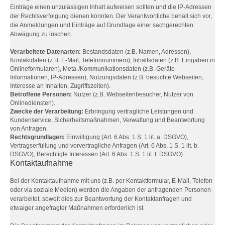
Einträge einen unzulässigen Inhalt aufweisen sollten und die IP-Adressen
der Rechtsverfolgung dienen könnten. Der Verantwortliche behält sich vor,
die Anmeldungen und Einträge auf Grundlage einer sachgerechten
Abwägung zu löschen.
Verarbeitete Datenarten:
Bestandsdaten (z.B. Namen, Adressen),
Kontaktdaten (z.B. E-Mail, Telefonnummern), Inhaltsdaten (z.B. Eingaben in
Onlineformularen), Meta-/Kommunikationsdaten (z.B. Geräte-
Informationen, IP-Adressen), Nutzungsdaten (z.B. besuchte Webseiten,
Interesse an Inhalten, Zugriffszeiten).
Betroffene Personen:
Nutzer (z.B. Webseitenbesucher, Nutzer von
Onlinediensten).
Zwecke der Verarbeitung:
Erbringung vertragliche Leistungen und
Kundenservice, Sicherheitsmaßnahmen, Verwaltung und Beantwortung
von Anfragen.
Rechtsgrundlagen:
Einwilligung (Art. 6 Abs. 1 S. 1 lit. a. DSGVO),
Vertragserfüllung und vorvertragliche Anfragen (Art. 6 Abs. 1 S. 1 lit. b.
DSGVO), Berechtigte Interessen (Art. 6 Abs. 1 S. 1 lit. f. DSGVO).
Kontaktaufnahme
Bei der Kontaktaufnahme mit uns (z.B. per Kontaktformular, E-Mail, Telefon
oder via soziale Medien) werden die Angaben der anfragenden Personen
verarbeitet, soweit dies zur Beantwortung der Kontaktanfragen und
etwaiger angefragter Maßnahmen erforderlich ist.