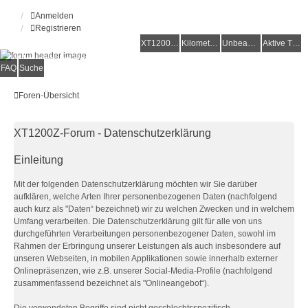
Anmelden
Registrieren
XT1200Z-Forum
XT1200Z-Wiki
Kilometerstatistik
Unbeantwortete Themen
Aktive Themen
Alles rund um die Yamaha XT1200Z Super Ténéré
FAQ
Suche
Foren-Übersicht
XT1200Z-Forum - Datenschutzerklärung
Einleitung
Mit der folgenden Datenschutzerklärung möchten wir Sie darüber
aufklären, welche Arten Ihrer personenbezogenen Daten (nachfolgend
auch kurz als "Daten“ bezeichnet) wir zu welchen Zwecken und in welchem
Umfang verarbeiten. Die Datenschutzerklärung gilt für alle von uns
durchgeführten Verarbeitungen personenbezogener Daten, sowohl im
Rahmen der Erbringung unserer Leistungen als auch insbesondere auf
unseren Webseiten, in mobilen Applikationen sowie innerhalb externer
Onlinepräsenzen, wie z.B. unserer Social-Media-Profile (nachfolgend
zusammenfassend bezeichnet als "Onlineangebot“).