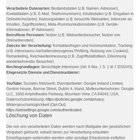
Verarbeitete Datenarten:
Bestandsdaten (z.B. Namen, Adressen),
Kontaktdaten (z.B. E-Mail, Telefonnummern), Inhaltsdaten (z.B. Eingaben in
Onlineformularen), Nutzungsdaten (z.B. besuchte Webseiten, Interesse an
Inhalten, Zugriffszeiten), Meta-/Kommunikationsdaten (z.B. Geräte-
Informationen, IP-Adressen).
Betroffene Personen:
Nutzer (z.B. Webseitenbesucher, Nutzer von
Onlinediensten).
Zwecke der Verarbeitung:
Kontaktanfragen und Kommunikation, Tracking
(z.B. interessens-/verhaltensbezogenes Profiling, Nutzung von Cookies),
Remarketing, Reichweitenmessung (z.B. Zugriffsstatistiken, Erkennung
wiederkehrender Besucher).
Rechtsgrundlagen:
Berechtigte Interessen (Art. 6 Abs. 1 S. 1 lit. f. DSGVO).
Eingesetzte Dienste und Diensteanbieter:
YouTube:
Soziales Netzwerk; Dienstanbieter: Google Ireland Limited,
Gordon House, Barrow Street, Dublin 4, Irland, Mutterunternehmen: Google
LLC, 1600 Amphitheatre Parkway, Mountain View, CA 94043, USA;
Datenschutzerklärung:
https://policies.google.com/privacy
;
Widerspruchsmöglichkeit (Opt-Out):
https://adssettings.google.com/authenticated
.
Löschung von Daten
Die von uns verarbeiteten Daten werden nach Maßgabe der gesetzlichen
Vorgaben gelöscht, sobald deren zur Verarbeitung erlaubten
Einwilligungen widerrufen werden oder sonstige Erlaubnisse entfallen