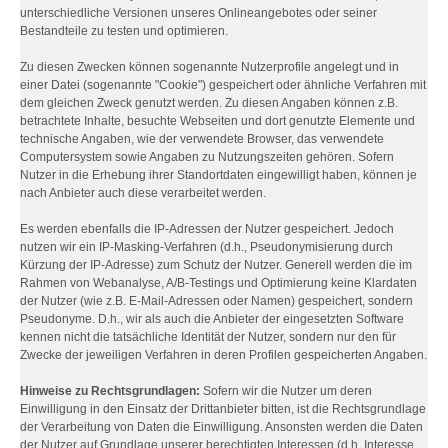
unterschiedliche Versionen unseres Onlineangebotes oder seiner
Bestandteile zu testen und optimieren.
Zu diesen Zwecken können sogenannte Nutzerprofile angelegt und in
einer Datei (sogenannte "Cookie") gespeichert oder ähnliche Verfahren mit
dem gleichen Zweck genutzt werden. Zu diesen Angaben können z.B.
betrachtete Inhalte, besuchte Webseiten und dort genutzte Elemente und
technische Angaben, wie der verwendete Browser, das verwendete
Computersystem sowie Angaben zu Nutzungszeiten gehören. Sofern
Nutzer in die Erhebung ihrer Standortdaten eingewilligt haben, können je
nach Anbieter auch diese verarbeitet werden.
Es werden ebenfalls die IP-Adressen der Nutzer gespeichert. Jedoch
nutzen wir ein IP-Masking-Verfahren (d.h., Pseudonymisierung durch
Kürzung der IP-Adresse) zum Schutz der Nutzer. Generell werden die im
Rahmen von Webanalyse, A/B-Testings und Optimierung keine Klardaten
der Nutzer (wie z.B. E-Mail-Adressen oder Namen) gespeichert, sondern
Pseudonyme. D.h., wir als auch die Anbieter der eingesetzten Software
kennen nicht die tatsächliche Identität der Nutzer, sondern nur den für
Zwecke der jeweiligen Verfahren in deren Profilen gespeicherten Angaben.
Hinweise zu Rechtsgrundlagen:
Sofern wir die Nutzer um deren
Einwilligung in den Einsatz der Drittanbieter bitten, ist die Rechtsgrundlage
der Verarbeitung von Daten die Einwilligung. Ansonsten werden die Daten
der Nutzer auf Grundlage unserer berechtigten Interessen (d.h. Interesse