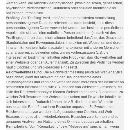
werden kann, die Ausdruck der physischen, physiologischen, genetischen,
psychischen, wirtschaftlichen, kulturellen oder sozialen Identität dieser
natürlichen Person sind.
Profiling:
Als "Profiling“ wird jede Art der automatisierten Verarbeitung
personenbezogener Daten bezeichnet, die darin besteht, dass diese
personenbezogenen Daten verwendet werden, um bestimmte persönliche
Aspekte, die sich auf eine natürliche Person beziehen (je nach Art des
Profilings gehören dazu Informationen betreffend das Alter, das Geschlecht,
Standortdaten und Bewegungsdaten, Interaktion mit Webseiten und deren
Inhalten, Einkaufsverhalten, soziale Interaktionen mit anderen Menschen)
zu analysieren, zu bewerten oder, um sie vorherzusagen (z.B. die
Interessen an bestimmten Inhalten oder Produkten, das Klickverhalten auf
einer Webseite oder den Aufenthaltsort). Zu Zwecken des Profilings werden
häufig Cookies und Web-Beacons eingesetzt.
Reichweitenmessung:
Die Reichweitenmessung (auch als Web Analytics
bezeichnet) dient der Auswertung der Besucherströme eines
Onlineangebotes und kann das Verhalten oder Interessen der Besucher an
bestimmten Informationen, wie z.B. Inhalten von Webseiten, umfassen. Mit
Hilfe der Reichweitenanalyse können Webseiteninhaber z.B. erkennen, zu
welcher Zeit Besucher ihre Webseite besuchen und für welche Inhalte sie
sich interessieren. Dadurch können sie z.B. die Inhalte der Webseite
besser an die Bedürfnisse ihrer Besucher anpassen. Zu Zwecken der
Reichweitenanalyse werden häufig pseudonyme Cookies und Web-
Beacons eingesetzt, um wiederkehrende Besucher zu erkennen und so
genauere Analysen zur Nutzung eines Onlineangebotes zu erhalten.
Remarketing:
Vom "Remarketing“ bzw. "Retargeting“ spricht man, wenn