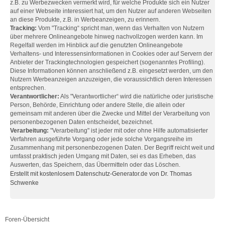
z.B. zu Werbezwecken vermerkt wird, für welche Produkte sich ein Nutzer
auf einer Webseite interessiert hat, um den Nutzer auf anderen Webseiten
an diese Produkte, z.B. in Werbeanzeigen, zu erinnern.
Tracking:
Vom "Tracking“ spricht man, wenn das Verhalten von Nutzern
über mehrere Onlineangebote hinweg nachvollzogen werden kann. Im
Regelfall werden im Hinblick auf die genutzten Onlineangebote
Verhaltens- und Interessensinformationen in Cookies oder auf Servern der
Anbieter der Trackingtechnologien gespeichert (sogenanntes Profiling).
Diese Informationen können anschließend z.B. eingesetzt werden, um den
Nutzern Werbeanzeigen anzuzeigen, die voraussichtlich deren Interessen
entsprechen.
Verantwortlicher:
Als "Verantwortlicher“ wird die natürliche oder juristische
Person, Behörde, Einrichtung oder andere Stelle, die allein oder
gemeinsam mit anderen über die Zwecke und Mittel der Verarbeitung von
personenbezogenen Daten entscheidet, bezeichnet.
Verarbeitung:
"Verarbeitung" ist jeder mit oder ohne Hilfe automatisierter
Verfahren ausgeführte Vorgang oder jede solche Vorgangsreihe im
Zusammenhang mit personenbezogenen Daten. Der Begriff reicht weit und
umfasst praktisch jeden Umgang mit Daten, sei es das Erheben, das
Auswerten, das Speichern, das Übermitteln oder das Löschen.
Erstellt mit kostenlosem Datenschutz-Generator.de von Dr. Thomas
Schwenke
Foren-Übersicht