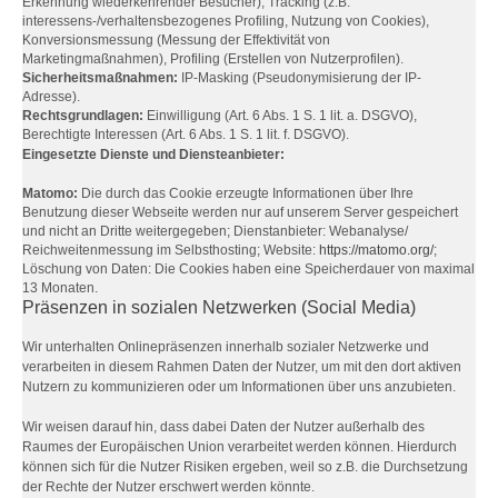
Erkennung wiederkehrender Besucher), Tracking (z.B.
interessens-/verhaltensbezogenes Profiling, Nutzung von Cookies),
Konversionsmessung (Messung der Effektivität von
Marketingmaßnahmen), Profiling (Erstellen von Nutzerprofilen).
Sicherheitsmaßnahmen:
IP-Masking (Pseudonymisierung der IP-
Adresse).
Rechtsgrundlagen:
Einwilligung (Art. 6 Abs. 1 S. 1 lit. a. DSGVO),
Berechtigte Interessen (Art. 6 Abs. 1 S. 1 lit. f. DSGVO).
Eingesetzte Dienste und Diensteanbieter:
Matomo:
Die durch das Cookie erzeugte Informationen über Ihre
Benutzung dieser Webseite werden nur auf unserem Server gespeichert
und nicht an Dritte weitergegeben; Dienstanbieter: Webanalyse/
Reichweitenmessung im Selbsthosting; Website:
https://matomo.org/
;
Löschung von Daten: Die Cookies haben eine Speicherdauer von maximal
13 Monaten.
Präsenzen in sozialen Netzwerken (Social Media)
Wir unterhalten Onlinepräsenzen innerhalb sozialer Netzwerke und
verarbeiten in diesem Rahmen Daten der Nutzer, um mit den dort aktiven
Nutzern zu kommunizieren oder um Informationen über uns anzubieten.
Wir weisen darauf hin, dass dabei Daten der Nutzer außerhalb des
Raumes der Europäischen Union verarbeitet werden können. Hierdurch
können sich für die Nutzer Risiken ergeben, weil so z.B. die Durchsetzung
der Rechte der Nutzer erschwert werden könnte.