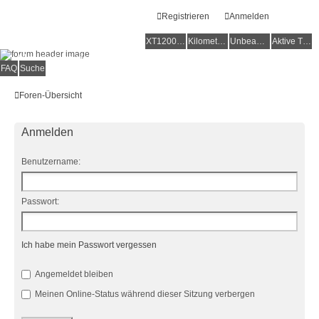
Registrieren
Anmelden
XT1200Z-Forum
XT1200Z-Wiki
Kilometerstatistik
Unbeantwortete Themen
Aktive Themen
Alles rund um die Yamaha XT1200Z Super Ténéré
FAQ
Suche
Foren-Übersicht
Anmelden
Benutzername:
Passwort:
Ich habe mein Passwort vergessen
Angemeldet bleiben
Meinen Online-Status während dieser Sitzung verbergen