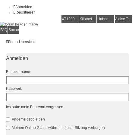
Anmelden
Registrieren
XT1200Z-Forum
XT1200Z-Wiki
Kilometerstatistik
Unbeantwortete Themen
Aktive Themen
Alles rund um die Yamaha XT1200Z Super Ténéré
FAQ
Suche
Foren-Übersicht
Anmelden
Benutzername:
Passwort:
Ich habe mein Passwort vergessen
Angemeldet bleiben
Meinen Online-Status während dieser Sitzung verbergen