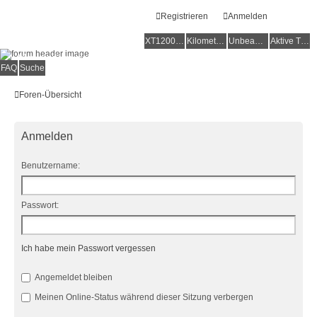
Registrieren
Anmelden
XT1200Z-Forum
XT1200Z-Wiki
Kilometerstatistik
Unbeantwortete Themen
Aktive Themen
Alles rund um die Yamaha XT1200Z Super Ténéré
FAQ
Suche
Foren-Übersicht
Anmelden
Benutzername:
Passwort:
Ich habe mein Passwort vergessen
Angemeldet bleiben
Meinen Online-Status während dieser Sitzung verbergen