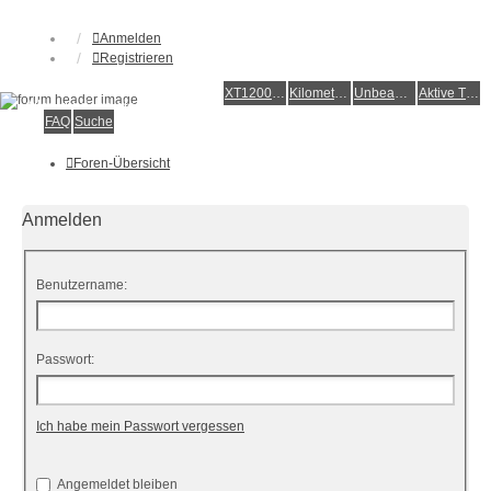
Anmelden
Registrieren
XT1200Z-Forum
XT1200Z-Wiki
Kilometerstatistik
Unbeantwortete Themen
Aktive Themen
Alles rund um die Yamaha XT1200Z Super Ténéré
FAQ
Suche
Foren-Übersicht
Anmelden
Benutzername:
Passwort:
Ich habe mein Passwort vergessen
Angemeldet bleiben