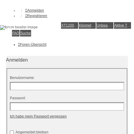
Anmelden
Registrieren
XT1200Z-Forum
XT1200Z-Wiki
Kilometerstatistik
Unbeantwortete Themen
Aktive Themen
Alles rund um die Yamaha XT1200Z Super Ténéré
FAQ
Suche
Foren-Übersicht
Anmelden
Benutzername:
Passwort:
Ich habe mein Passwort vergessen
Angemeldet bleiben