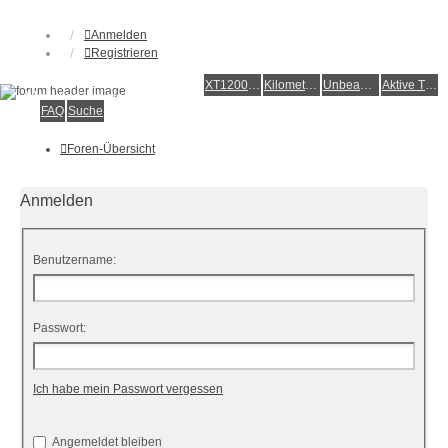
Anmelden
Registrieren
XT1200Z-Forum
XT1200Z-Wiki
Kilometerstatistik
Unbeantwortete Themen
Aktive Themen
Alles rund um die Yamaha XT1200Z Super Ténéré
FAQ
Suche
Foren-Übersicht
Anmelden
Benutzername:
Passwort:
Ich habe mein Passwort vergessen
Angemeldet bleiben