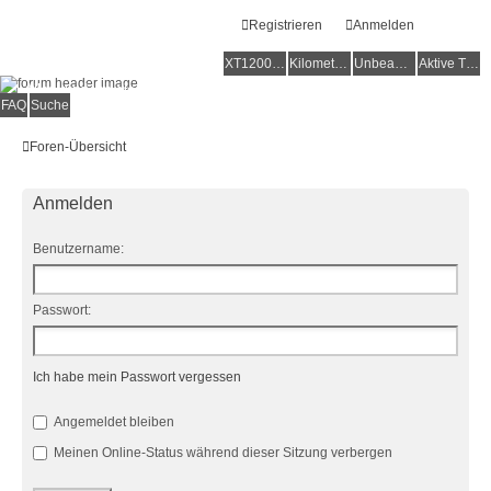
Registrieren
Anmelden
XT1200Z-Forum
XT1200Z-Wiki
Kilometerstatistik
Unbeantwortete Themen
Aktive Themen
Alles rund um die Yamaha XT1200Z Super Ténéré
FAQ
Suche
Foren-Übersicht
Anmelden
Benutzername:
Passwort:
Ich habe mein Passwort vergessen
Angemeldet bleiben
Meinen Online-Status während dieser Sitzung verbergen