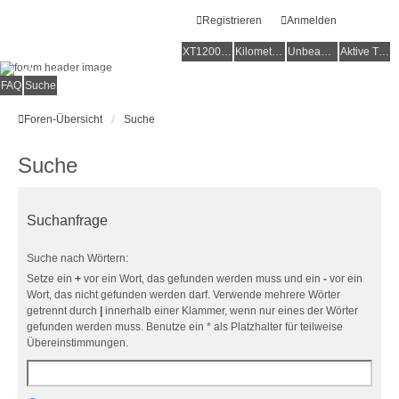
Registrieren
Anmelden
XT1200Z-Forum
XT1200Z-Wiki
Kilometerstatistik
Unbeantwortete Themen
Aktive Themen
Alles rund um die Yamaha XT1200Z Super Ténéré
FAQ
Suche
Foren-Übersicht
Suche
Suche
Suchanfrage
Suche nach Wörtern:
Setze ein
+
vor ein Wort, das gefunden werden muss und ein
-
vor ein
Wort, das nicht gefunden werden darf. Verwende mehrere Wörter
getrennt durch
|
innerhalb einer Klammer, wenn nur eines der Wörter
gefunden werden muss. Benutze ein * als Platzhalter für teilweise
Übereinstimmungen.