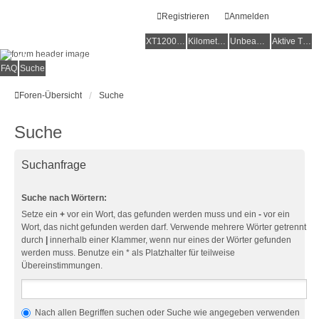
Registrieren
Anmelden
XT1200Z-Forum
XT1200Z-Wiki
Kilometerstatistik
Unbeantwortete Themen
Aktive Themen
Alles rund um die Yamaha XT1200Z Super Ténéré
FAQ
Suche
Foren-Übersicht
Suche
Suche
Suchanfrage
Suche nach Wörtern:
Setze ein
+
vor ein Wort, das gefunden werden muss und ein
-
vor ein
Wort, das nicht gefunden werden darf. Verwende mehrere Wörter getrennt
durch
|
innerhalb einer Klammer, wenn nur eines der Wörter gefunden
werden muss. Benutze ein * als Platzhalter für teilweise
Übereinstimmungen.
Nach allen Begriffen suchen oder Suche wie angegeben verwenden